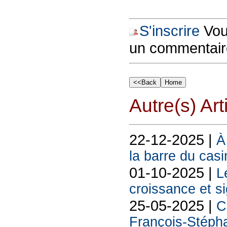
S'inscrire
Vous
un commentair
Autre(s) Art
22-12-2025 |
À
la barre du cas
01-10-2025 |
L
croissance et s
25-05-2025 |
C
François-Stéph