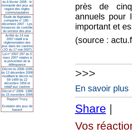
du 6 février 2008 - le
près de cinq
monopole des jeux au
regard des règles
communautaires
annuels pour 
Étude de législation
comparée n° 180 -
important et ess
décembre 2007 - Les
instances de contrôle
du secteur des jeux
Arrêté du 14 mai
(source : actu.
2007 relatif à la
réglementation des
jeux dans les casinos
(JO du 17 mai 2007)
Loi n° 2007-297 du 5
mars 2007 relative à
la prévention de la
délinquance
>>>
Décret no 2006-1595
du 13 décembre 2006
modifiant le décret no
59-1489 du 22
décembre 1959 et
En savoir plus
relatif aux casinos
Décret n° 2006- 1386
du 15 novembre 2006
Rapport Trucy
Share
|
Evolution des jeux de
hasard
Vos réaction