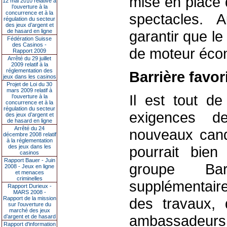
mise en place 
12 mai 2010 relative à
l’ouverture à la
concurrence et à la
spectacles. 
régulation du secteur
des jeux d’argent et
de hasard en ligne
garantir que le
Fédération Suisse
des Casinos -
de moteur écon
Rapport 2009
Arrêté du 29 juillet
2009 relatif à la
réglementation des
Barrière favo
jeux dans les casinos
Projet de Loi du 30
mars 2009 relatif à
Il est tout d
l’ouverture à la
concurrence et à la
régulation du secteur
exigences de
des jeux d’argent et
de hasard en ligne
Arrêté du 24
nouveaux candi
décembre 2008 relatif
à la réglementation
des jeux dans les
pourrait bien
casinos
Rapport Bauer - Juin
groupe Ba
2008 - Jeux en ligne
et menaces
criminelles
supplémentaire
Rapport Durieux -
MARS 2008 -
Rapport de la mission
des travaux, 
sur l’ouverture du
marché des jeux
ambassadeurs
d’argent et de hasard
Rapport d'information