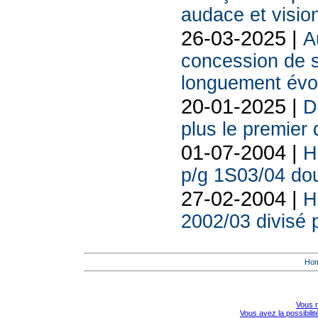
audace et vision
26-03-2025 |
A
concession de s
longuement év
20-01-2025 |
D
plus le premier
01-07-2004 |
H
p/g 1S03/04 do
27-02-2004 |
H
2002/03 divisé
Ho
Vous r
Vous avez la possibili