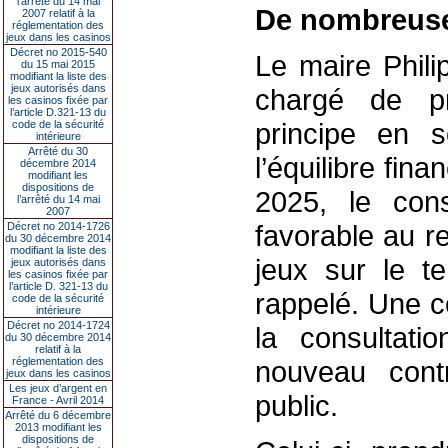
l’arrêté du 14 mai
De nombreuse
2007 relatif à la
réglementation des
jeux dans les casinos
Décret no 2015-540
Le maire Phili
du 15 mai 2015
modifiant la liste des
jeux autorisés dans
chargé de pr
les casinos fixée par
l’article D.321-13 du
principe en s
code de la sécurité
intérieure
Arrêté du 30
l’équilibre fina
décembre 2014
modifiant les
dispositions de
2025, le con
l’arrêté du 14 mai
2007
favorable au r
Décret no 2014-1726
du 30 décembre 2014
modifiant la liste des
jeux sur le te
jeux autorisés dans
les casinos fixée par
l’article D. 321-13 du
rappelé. Une c
code de la sécurité
intérieure
Décret no 2014-1724
la consultati
du 30 décembre 2014
relatif à la
réglementation des
nouveau cont
jeux dans les casinos
Les jeux d’argent en
public.
France - Avril 2014
Arrêté du 6 décembre
2013 modifiant les
dispositions de