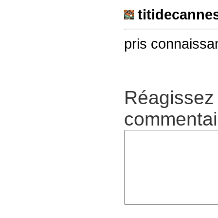
titidecanne
pris connaissa
Réagissez 
commentair