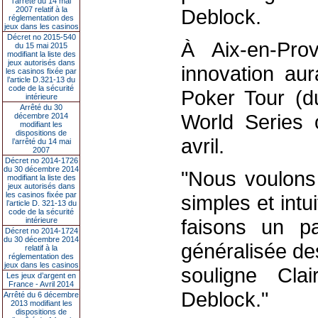
l’arrêté du 14 mai
2007 relatif à la
Deblock.
réglementation des
jeux dans les casinos
Décret no 2015-540
À Aix-en-Pro
du 15 mai 2015
modifiant la liste des
jeux autorisés dans
innovation au
les casinos fixée par
l’article D.321-13 du
code de la sécurité
Poker Tour (d
intérieure
Arrêté du 30
World Series
décembre 2014
modifiant les
dispositions de
avril.
l’arrêté du 14 mai
2007
Décret no 2014-1726
du 30 décembre 2014
"Nous voulons
modifiant la liste des
jeux autorisés dans
les casinos fixée par
simples et intu
l’article D. 321-13 du
code de la sécurité
faisons un p
intérieure
Décret no 2014-1724
du 30 décembre 2014
généralisée de
relatif à la
réglementation des
jeux dans les casinos
souligne Cla
Les jeux d’argent en
France - Avril 2014
Deblock."
Arrêté du 6 décembre
2013 modifiant les
dispositions de