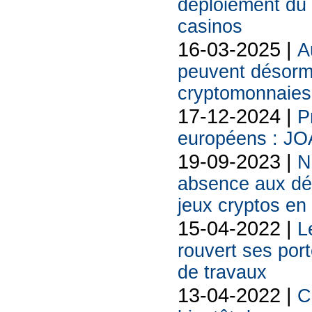
déploiement du 
casinos
16-03-2025 |
A
peuvent désorm
cryptomonnaies
17-12-2024 |
P
européens : JO
19-09-2023 |
N
absence aux dé
jeux cryptos en 
15-04-2022 |
L
rouvert ses por
de travaux
13-04-2022 |
C