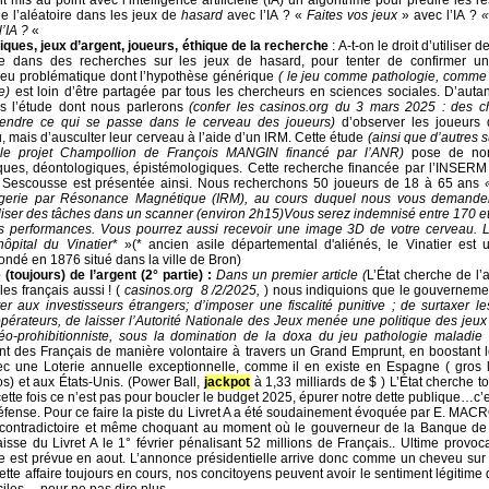
nt mis au point avec l’intelligence artificielle (IA) un algorithme pour prédire les ré
 de l’aléatoire dans les jeux de
hasard
avec l’IA ? «
Faites vos jeux
» avec l’IA ?
«
l’IA ?
«
ques, jeux d’argent, joueurs, éthique de la recherche
: A-t-on le droit d’utiliser 
dans des recherches sur les jeux de hasard, pour tenter de confirmer un
jeu problématique dont l’hypothèse générique
( le jeu comme pathologie, comme 
e)
est loin d’être partagée par tous les chercheurs en sciences sociales. D’autan
ns l’étude dont nous parlerons
(confer les casinos.org du 3 mars 2025 : des c
endre ce qui se passe dans le cerveau des joueurs)
d’observer les joueurs
, mais d’ausculter leur cerveau à l’aide d’un IRM. Cette étude
(ainsi que d’autres s
le projet Champollion de François MANGIN financé par l’ANR)
pose de no
ques, déontologiques, épistémologiques. Cette recherche financée par l’INSERM 
 Sescousse est présentée ainsi. Nous recherchons 50 joueurs de 18 à 65 ans
gerie par Résonance Magnétique (IRM), au cours duquel nous vous demande
liser des tâches dans un scanner (environ 2h15)Vous serez indemnisé entre 170 e
os performances. Vous pourrez aussi recevoir une image 3D de votre cerveau. L
hôpital du Vinatier
* »(* ancien asile départemental d'aliénés, le Vinatier est 
ondé en 1876 situé dans la ville de Bron)
(toujours) de l’argent (2° partie) :
Dans un premier article (
L’État cherche de l’a
es français aussi ! (
casinos.org 8 /2/2025,
) nous indiquions que le gouverneme
r aux investisseurs étrangers; d’imposer une fiscalité punitive ; de surtaxer l
opérateurs, de laisser l’Autorité Nationale des Jeux menée une politique des jeux 
néo-prohibitionniste, sous la domination de la doxa du jeu pathologie maladie
-
gent des Français de manière volontaire
à travers un Grand Emprunt,
en boostant 
vec une Loterie annuelle exceptionnelle, comme il en existe en Espagne ( gros 
os) et aux États-Unis. (Power Ball,
jackpot
à 1,33 milliards de $ ) L’État cherche t
cette fois ce n’est pas pour boucler le budget 2025, épurer notre dette publique…c’e
éfense. Pour ce faire la piste du Livret A a été soudainement évoquée par E. MAC
 contradictoire et même choquant au moment où le gouverneur de la Banque de
sse du Livret A le 1° février pénalisant 52 millions de Français.. Ultime provoc
e est prévue en aout. L’annonce présidentielle arrive donc comme un cheveu sur
ette affaire toujours en cours, nos concitoyens peuvent avoir le sentiment légitime d