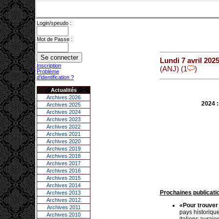
Login/speudo :
Mot de Passe :
Lundi 7 avril 202
Inscription
(ANJ) (1
)
Problème
d'identification ?
Actualités
Archives 2026
2024 
Archives 2025
Archives 2024
Archives 2023
Archives 2022
Archives 2021
Archives 2020
Archives 2019
Archives 2018
Archives 2017
Archives 2016
Archives 2015
Archives 2014
Prochaines publicati
Archives 2013
Archives 2012
«Pour trouver
Archives 2011
pays historique
Archives 2010