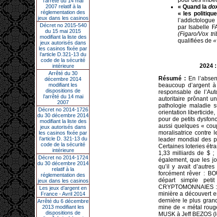
pour des imbéc
l’arrêté du 14 mai
2007 relatif à la
« Quand la
do
réglementation des
« les politiqu
jeux dans les casinos
l’addictologue
Décret no 2015-540
par Isabelle
du 15 mai 2015
(Figaro/Vox tr
modifiant la liste des
qualifiées de
«
jeux autorisés dans
les casinos fixée par
l’article D.321-13 du
code de la sécurité
2024 
intérieure
Arrêté du 30
Résumé :
En l’absen
décembre 2014
modifiant les
beaucoup d’argent à 
dispositions de
responsable de l’Aut
l’arrêté du 14 mai
autoritaire prônant 
2007
pathologie maladie s
Décret no 2014-1726
orientation liberticid
du 30 décembre 2014
pour de petits dysfon
modifiant la liste des
aussi quelques « co
jeux autorisés dans
moralisatrice contre 
les casinos fixée par
l’article D. 321-13 du
leader mondial des pa
code de la sécurité
Certaines loteries étr
intérieure
1,33 milliards de $ ;
Décret no 2014-1724
également, que les jo
du 30 décembre 2014
qu’il y avait d’autre
relatif à la
forcément rêver : B
réglementation des
départ simple pet
jeux dans les casinos
CRYPTOMONNAIES : le
Les jeux d’argent en
minière a découvert en
France - Avril 2014
dernière le plus gran
Arrêté du 6 décembre
2013 modifiant les
mine de « métal roug
dispositions de
MUSK à Jeff BEZOS (le