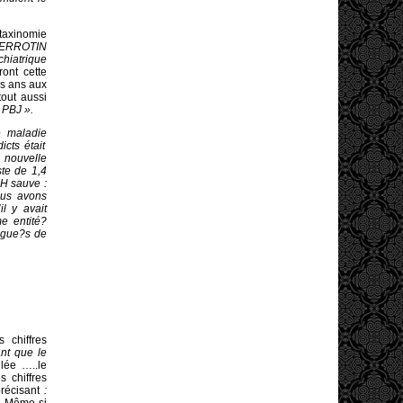
 taxinomie
IERROTIN
chiatrique
ont cette
is ans aux
out aussi
 PBJ
»
.
e maladie
icts
é
tait
 nouvelle
ste de 1,4
EH
sauve :
us avons
il y avait
 entité?
igue
?
s de
s chiffres
nt
que le
lée …..le
s chiffres
précisant
: