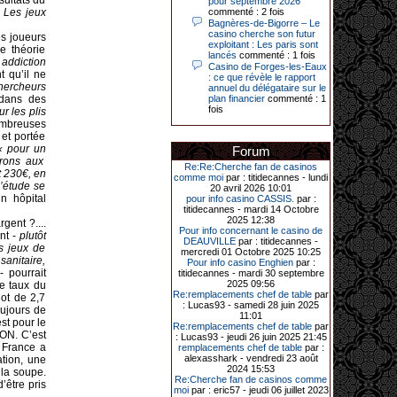
sultats du
pour septembre 2026
 Les jeux
commenté : 2 fois
Bagnères-de-Bigorre – Le
casino cherche son futur
des joueurs
exploitant : Les paris sont
e théorie
31-03-2026|
lancés
commenté : 1 fois
addiction
Casino de Forges-les-Eaux
Série de jackpots au casino JOA de
t qu’il ne
: ce que révèle le rapport
Gujan-Mestras : ce mois de mars a
hercheurs
annuel du délégataire sur le
été fructueux pour quelques
 dans des
plan financier
commenté : 1
joueurs. D’abord avec 44 207 euros
fois
ur les plis
remportés le dimanche 22 mars sur
mbreuses
une machine à sous pour une mise
et portée
initiale de 5,28 €. Puis quelques
jours plus tard, le vendredi 27 mars,
« pour un
Forum
un joueur a décroché 12 086 euros
rons aux
Re:Re:Cherche fan de casinos
sur une autre machine à sous.
t 230€, en
comme moi
par : titidecannes - lundi
’étude se
20 avril 2026 10:01
Enfin, troisième et dernier jackpot,
un hôpital
pour info casino CASSIS.
par :
record cette fois-ci, le samedi 28
titidecannes - mardi 14 Octobre
mars dernier. Quelque 111 322
2025 12:38
euros ont été remportés sur la table
rgent ?....
Pour info concernant le casino de
d’Ultimate Texas Hold’em Poker,
nt -
plutôt
DEAUVILLE
par : titidecannes -
grâce à une mise de 5 euros sur la
es jeux de
mercredi 01 Octobre 2025 10:25
case bonus et une quinte flush
sanitaire,
Pour info casino Enghien
par :
royale. Ces gains ont été annoncés
 pourrait
titidecannes - mardi 30 septembre
dans un communiqué diffusé par le
2025 09:56
casino ce lundi 30 mars en soirée.
le taux du
Re:remplacements chef de table
par
lot de 2,7
: Lucas93 - samedi 28 juin 2025
oujours de
11:01
st pour le
Re:remplacements chef de table
par
RON. C’est
11-01-2026|
: Lucas93 - jeudi 26 juin 2025 21:45
 France a
remplacements chef de table
par :
Dimanche 11 janvier, en soirée, une
alexasshark - vendredi 23 août
ation, une
cliente retraitée de 78 ans, habitant
2024 15:53
 la soupe.
Trémuson, a eu l’énorme surprise
Re:Cherche fan de casinos comme
’être pris
de décrocher un méga jackpot.
moi
par : eric57 - jeudi 06 juillet 2023