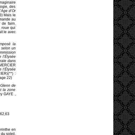
imaginaire
logie, des
l’Age d’Or
3) Mais le
emande au
r de faim.
a roue qui
it le avec
imposé la
) selon un
ommission
e l’Élysée
érale dans
e MERCIER
e l’Élysée
ER)(**) :
age 22)
 Glenn de
nt la zone
rey GAYE ,
 62,63
yrinthe en
 du soleil,