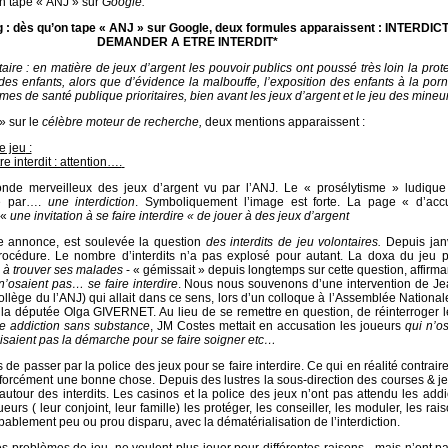
 tape « ANJ » sur
Google.
g
:
d
ès qu’on tape
«
ANJ
»
sur Google
,
deux formules
apparaissent : INTERDICT
DEMANDER A ETRE INTERDIT
*
taire :
en matière de jeux d’argent
les pouvoir publics ont poussé très loin la prot
 des enfants
, alors que
d’évidence la malbouffe
,
l’exposition des enfants à la por
mes de santé publique prioritaires
,
bien avant les jeux d’argent et le jeu des mineu
» sur le
célèbre moteur de recherche
,
deux mentions apparaissent :
e jeu
:
tre interdit : attention….
de merveilleux des jeux d’argent vu par l’ANJ. Le « prosélytisme » ludique
ce par….
une interdiction
. Symboliquement l’image est forte. La page « d’acc
 «
une invitation à se faire interdire «
de jouer à des jeux d’argent
te annonce, est soulevée la question
des interdits de jeu volontaire
s
.
Depuis jan
procédure. Le nombre d’interdits n’a pas explosé pour autant. La doxa du jeu p
l
à trouver ses malades
- « gémissait » depuis longtemps sur cette question, affirm
 n’osaient pas…
se faire interdire
. Nous nous souvenons d’une intervention de Je
lège du l’ANJ) qui allait dans ce sens, lors d’un colloque à l’Assemblée Nationa
 la députée Olga GIVERNET. Au lieu de se remettre en question, de réinterroger 
e
addiction sans substance
, JM Costes mettait en accusation les joueurs
qui n’o
isaient
pas la démarche
pour
se faire soigner
etc…
de passer par la police des jeux pour se faire interdire. Ce qui en réalité contrai
forcément une bonne chose. Depuis des lustres la sous-direction des courses & jeu
t autour des interdits. Les casinos et la police des jeux n’ont pas attendu les add
eurs ( leur conjoint, leur famille) les protéger, les conseiller, les moduler, les rai
ablement peu ou prou disparu, avec la dématérialisation de l’interdiction.