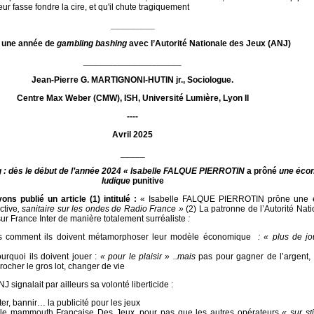
ur fasse fondre la cire, et qu'il chute tragiquement
_________
: une année de
gambling bashing
avec l’Autorité Nationale des Jeux (ANJ)
____________________
Jean-Pierre G. MARTIGNONI-HUTIN jr., Sociologue.
Centre Max Weber (CMW), ISH, Université Lumière, Lyon II
----
Avril 2025
_____
g
: d
ès le début de l’année 2024 « Isabelle FALQUE PIERROTIN
a
prôné
une éco
ludique
punitive
ns publié un article
(1)
intitulé :
« Isabelle FALQUE PIERROTIN prône une 
ctive
, sanitaire
sur les ondes de Radio
France »
(2) La patronne de l’Autorité Nat
sur France Inter de manière totalement surréaliste
:
rs comment ils doivent métamorphoser leur modèle économique
: « plus de j
urquoi ils doivent jouer :
« pour le plaisir »
..mais
pas pour gagner de l’argent,
crocher le gros lot, changer de vie
 signalait par ailleurs sa volonté liberticide :
iter, bannir… la publicité pour les jeux
 le mammouth Française Des Jeux, pour pas que les autres opérateurs
«
sur st