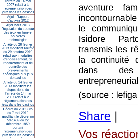
l’arrêté du 14 mai
aventure fa
2007 relatif à la
réglementation des
jeux dans les casinos
incontournable
Arjel - Rapport
d'activité 2012
Arjel Mars 2013
le communiqu
Régulation du secteur
des jeux en ligne et
Isidore Part
nouvelles
technologies
Arrêté du 28 février
transmis les r
2013 modifiant l'arrêté
du 29 octobre 2010
relatif aux modalités
la continuité
d'encaissement, de
recouvrement et de
contrôle des
dans des 
prélèvements
spécifiques aux jeux
entrepreneuria
de casinos
Arrêté du 14 février
2013 modifiant les
dispositions de
(source : lefig
l'arrêté du 14 mai
2007 relatif à la
réglementation des
jeux dans les casinos
Décret no 2012-685
Share
|
du 7 mai 2012
modifiant le décret no
59-1489 du 22
décembre 1959
portant
Vos réaction
réglementation des
jeux dans les casinos