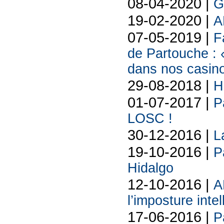
08-04-2020 |
G
19-02-2020 |
A
07-05-2019 |
F
de Partouche : «
dans nos casin
29-08-2018 |
H
01-07-2017 |
P
LOSC !
30-12-2016 |
L
19-10-2016 |
P
Hidalgo
12-10-2016 |
A
l’imposture inte
17-06-2016 |
P