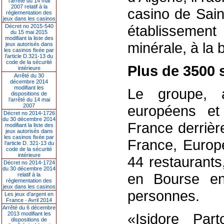
l’arrêté du 14 mai
2007 relatif à la
casino de Sain
réglementation des
jeux dans les casinos
établissemen
Décret no 2015-540
du 15 mai 2015
modifiant la liste des
minérale, à la
jeux autorisés dans
les casinos fixée par
l’article D.321-13 du
code de la sécurité
Plus de 3500 s
intérieure
Arrêté du 30
décembre 2014
modifiant les
Le groupe, a
dispositions de
l’arrêté du 14 mai
2007
européens e
Décret no 2014-1726
du 30 décembre 2014
France derrièr
modifiant la liste des
jeux autorisés dans
les casinos fixée par
France, Europe
l’article D. 321-13 du
code de la sécurité
intérieure
44 restaurants
Décret no 2014-1724
du 30 décembre 2014
en Bourse en
relatif à la
réglementation des
jeux dans les casinos
personnes.
Les jeux d’argent en
France - Avril 2014
Arrêté du 6 décembre
2013 modifiant les
«Isidore Par
dispositions de