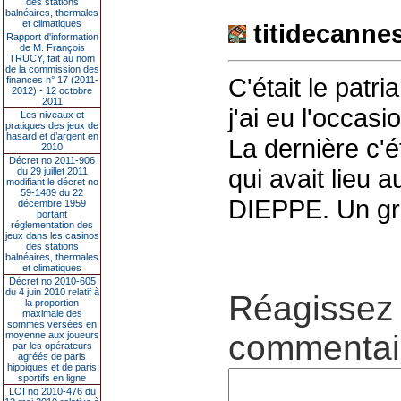
des stations
balnéaires, thermales
et climatiques
titidecanne
Rapport d'information
de M. François
TRUCY, fait au nom
de la commission des
C'était le pat
finances n° 17 (2011-
2012) - 12 octobre
2011
j'ai eu l'occasi
Les niveaux et
pratiques des jeux de
hasard et d’argent en
La dernière c'é
2010
Décret no 2011-906
qui avait lieu 
du 29 juillet 2011
modifiant le décret no
59-1489 du 22
DIEPPE. Un gra
décembre 1959
portant
réglementation des
jeux dans les casinos
des stations
balnéaires, thermales
et climatiques
Décret no 2010-605
du 4 juin 2010 relatif à
Réagissez 
la proportion
maximale des
sommes versées en
commentair
moyenne aux joueurs
par les opérateurs
agréés de paris
hippiques et de paris
sportifs en ligne
LOI no 2010-476 du