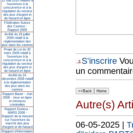
12 mai 2010 relative à
l’ouverture à la
concurrence et à la
régulation du secteur
des jeux d’argent et
de hasard en ligne
Fédération Suisse
des Casinos -
Rapport 2009
Arrêté du 29 juillet
2009 relatif à la
réglementation des
jeux dans les casinos
Projet de Loi du 30
mars 2009 relatif à
l’ouverture à la
S'inscrire
Vous
concurrence et à la
régulation du secteur
des jeux d’argent et
un commentair
de hasard en ligne
Arrêté du 24
décembre 2008 relatif
à la réglementation
des jeux dans les
casinos
Rapport Bauer - Juin
2008 - Jeux en ligne
Autre(s) Art
et menaces
criminelles
Rapport Durieux -
MARS 2008 -
Rapport de la mission
sur l’ouverture du
06-05-2025 |
T
marché des jeux
d’argent et de hasard
Rapport d'information