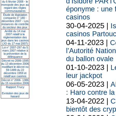
d’Isidore PART
du 6 février 2008 - le
monopole des jeux au
éponyme : une f
regard des règles
communautaires
Étude de législation
casinos
comparée n° 180 -
décembre 2007 - Les
30-04-2025 |
I
instances de contrôle
du secteur des jeux
Arrêté du 14 mai
casinos Partouc
2007 relatif à la
réglementation des
04-11-2023 |
jeux dans les casinos
C
(JO du 17 mai 2007)
Loi n° 2007-297 du 5
l’Autorité Nati
mars 2007 relative à
la prévention de la
du ballon ovale
délinquance
Décret no 2006-1595
du 13 décembre 2006
01-10-2023 |
L
modifiant le décret no
59-1489 du 22
décembre 1959 et
leur jackpot
relatif aux casinos
Décret n° 2006- 1386
06-05-2023 |
A
du 15 novembre 2006
Rapport Trucy
: Haro contre la
Evolution des jeux de
hasard
13-04-2022 |
C
bientôt des cry