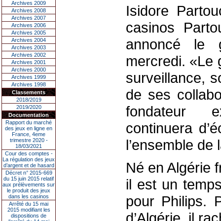
Archives 2009
Isidore Parto
Archives 2008
Archives 2007
casinos Part
Archives 2006
Archives 2005
annoncé le 
Archives 2004
Archives 2003
Archives 2002
mercredi. «Le 
Archives 2001
Archives 2000
surveillance, s
Archives 1999
Archives 1998
de ses collabo
Classements
2018/2019
fondateur ex
2019/2020
Documentation
Rapport du marché
continuera d’é
des jeux en ligne en
France, 4eme
l’ensemble de l
trimestre 2020 -
18/03/2021
Cour des comptes -
La régulation des jeux
Né en Algérie f
d’argent et de hasard
Décret n° 2015-669
du 15 juin 2015 relatif
il est un temp
aux prélèvements sur
le produit des jeux
pour Philips. 
dans les casinos
Arrêté du 15 mai
2015 modifiant les
d’Algérie, il r
dispositions de