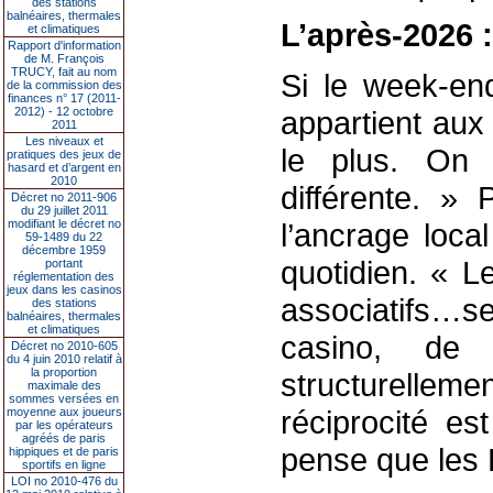
des stations
balnéaires, thermales
L’après-2026 :
et climatiques
Rapport d'information
de M. François
TRUCY, fait au nom
Si le week-end
de la commission des
finances n° 17 (2011-
2012) - 12 octobre
appartient aux
2011
Les niveaux et
le plus. On 
pratiques des jeux de
hasard et d’argent en
2010
différente. »
Décret no 2011-906
du 29 juillet 2011
modifiant le décret no
l’ancrage loca
59-1489 du 22
décembre 1959
quotidien. « Le
portant
réglementation des
jeux dans les casinos
associatifs…se
des stations
balnéaires, thermales
et climatiques
casino, de 
Décret no 2010-605
du 4 juin 2010 relatif à
la proportion
structurellem
maximale des
sommes versées en
réciprocité es
moyenne aux joueurs
par les opérateurs
agréés de paris
pense que les D
hippiques et de paris
sportifs en ligne
LOI no 2010-476 du