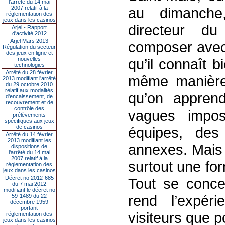
l’arrêté du 14 mai
2007 relatif à la
au dimanche
réglementation des
jeux dans les casinos
directeur d
Arjel - Rapport
d'activité 2012
Arjel Mars 2013
composer avec
Régulation du secteur
des jeux en ligne et
nouvelles
qu’il connaît 
technologies
Arrêté du 28 février
même manière.
2013 modifiant l'arrêté
du 29 octobre 2010
relatif aux modalités
qu’on appren
d'encaissement, de
recouvrement et de
contrôle des
vagues impos
prélèvements
spécifiques aux jeux
de casinos
équipes, des
Arrêté du 14 février
2013 modifiant les
annexes. Mais 
dispositions de
l'arrêté du 14 mai
2007 relatif à la
surtout une for
réglementation des
jeux dans les casinos
Décret no 2012-685
Tout se conce
du 7 mai 2012
modifiant le décret no
rend l’expéri
59-1489 du 22
décembre 1959
portant
visiteurs que p
réglementation des
jeux dans les casinos