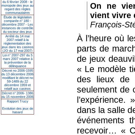
du 6 février 2008 - le
On ne vien
monopole des jeux au
regard des règles
communautaires
vient vivre
Étude de législation
comparée n° 180 -
François-St
décembre 2007 - Les
instances de contrôle
du secteur des jeux
À l’heure où l
Arrêté du 14 mai
2007 relatif à la
réglementation des
parts de march
jeux dans les casinos
(JO du 17 mai 2007)
Loi n° 2007-297 du 5
de jeux deauvill
mars 2007 relative à
la prévention de la
« Le modèle ti
délinquance
Décret no 2006-1595
du 13 décembre 2006
des lieux de 
modifiant le décret no
59-1489 du 22
décembre 1959 et
seulement de cl
relatif aux casinos
Décret n° 2006- 1386
l’expérience. 
du 15 novembre 2006
Rapport Trucy
dans la salle 
Evolution des jeux de
hasard
événements th
recevoir… « C