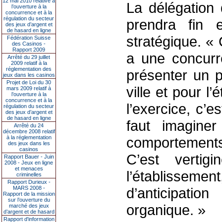
12 mai 2010 relative à
La délégation 
l’ouverture à la
concurrence et à la
régulation du secteur
prendra fin 
des jeux d’argent et
de hasard en ligne
stratégique. « 
Fédération Suisse
des Casinos -
Rapport 2009
a une concurre
Arrêté du 29 juillet
2009 relatif à la
réglementation des
présenter un p
jeux dans les casinos
Projet de Loi du 30
ville et pour l
mars 2009 relatif à
l’ouverture à la
concurrence et à la
l’exercice, c’e
régulation du secteur
des jeux d’argent et
de hasard en ligne
faut imaginer
Arrêté du 24
décembre 2008 relatif
à la réglementation
comportements
des jeux dans les
casinos
C’est verti
Rapport Bauer - Juin
2008 - Jeux en ligne
et menaces
l’établissem
criminelles
Rapport Durieux -
MARS 2008 -
d’anticipati
Rapport de la mission
sur l’ouverture du
organique. »
marché des jeux
d’argent et de hasard
Rapport d'information