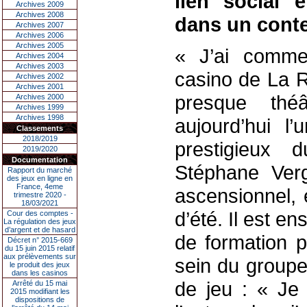
lien social e
Archives 2009
Archives 2008
dans un conte
Archives 2007
Archives 2006
Archives 2005
« J’ai comm
Archives 2004
Archives 2003
casino de La R
Archives 2002
Archives 2001
presque théâ
Archives 2000
Archives 1999
Archives 1998
aujourd’hui l
Classements
2018/2019
prestigieux 
2019/2020
Documentation
Stéphane Ver
Rapport du marché
des jeux en ligne en
France, 4eme
ascensionnel, 
trimestre 2020 -
18/03/2021
d’été. Il est e
Cour des comptes -
La régulation des jeux
d’argent et de hasard
de formation p
Décret n° 2015-669
du 15 juin 2015 relatif
aux prélèvements sur
sein du groupe
le produit des jeux
dans les casinos
de jeu : « Je 
Arrêté du 15 mai
2015 modifiant les
dispositions de