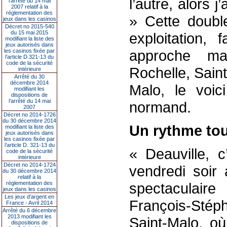
l’autre, alors j
l’arrêté du 14 mai
2007 relatif à la
réglementation des
» Cette doubl
jeux dans les casinos
Décret no 2015-540
du 15 mai 2015
exploitation,
modifiant la liste des
jeux autorisés dans
approche ma
les casinos fixée par
l’article D.321-13 du
code de la sécurité
Rochelle, Saint
intérieure
Arrêté du 30
décembre 2014
Malo, le voic
modifiant les
dispositions de
l’arrêté du 14 mai
normand.
2007
Décret no 2014-1726
du 30 décembre 2014
Un rythme tou
modifiant la liste des
jeux autorisés dans
les casinos fixée par
l’article D. 321-13 du
« Deauville, c
code de la sécurité
intérieure
Décret no 2014-1724
vendredi soir
du 30 décembre 2014
relatif à la
réglementation des
spectaculair
jeux dans les casinos
Les jeux d’argent en
François-Sté
France - Avril 2014
Arrêté du 6 décembre
2013 modifiant les
Saint-Malo, où
dispositions de