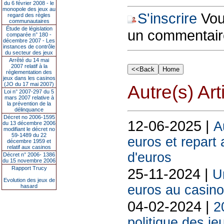
du 6 février 2008 - le
monopole des jeux au
S'inscrire
Vous
regard des règles
communautaires
Étude de législation
un commentair
comparée n° 180 -
décembre 2007 - Les
instances de contrôle
du secteur des jeux
Arrêté du 14 mai
2007 relatif à la
réglementation des
jeux dans les casinos
(JO du 17 mai 2007)
Autre(s) Art
Loi n° 2007-297 du 5
mars 2007 relative à
la prévention de la
délinquance
Décret no 2006-1595
12-06-2025 |
A
du 13 décembre 2006
modifiant le décret no
59-1489 du 22
euros et repart 
décembre 1959 et
relatif aux casinos
d'euros
Décret n° 2006- 1386
du 15 novembre 2006
Rapport Trucy
25-11-2024 |
U
Evolution des jeux de
euros au casino 
hasard
04-02-2024 |
2
politique des je