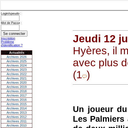
Login/speudo :
Mot de Passe :
Jeudi 12 j
Inscription
Problème
d'identification ?
Hyères, il 
Actualités
Archives 2026
avec plus d
Archives 2025
Archives 2024
Archives 2023
(1
)
Archives 2022
Archives 2021
Archives 2020
Archives 2019
Archives 2018
Archives 2017
Archives 2016
Archives 2015
Un joueur du
Archives 2014
Archives 2013
Les Palmiers
Archives 2012
Archives 2011
Archives 2010