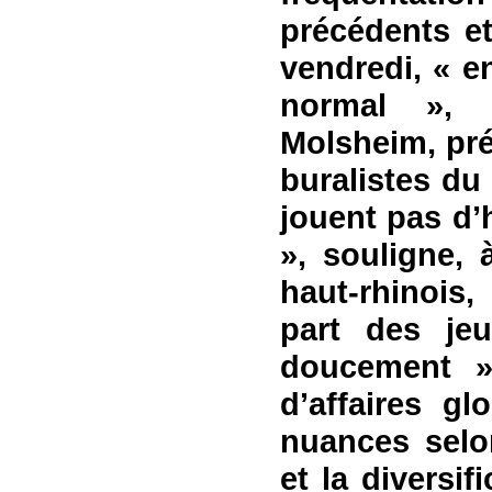
précédents et
vendredi, « e
normal », 
Molsheim, pré
buralistes du
jouent pas d’h
», souligne,
haut-rhinois,
part des je
doucement »
d’affaires gl
nuances selo
et la diversif