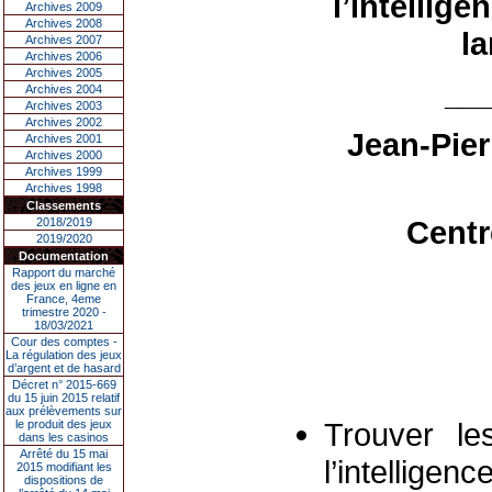
l’intelligen
Archives 2009
Archives 2008
l
Archives 2007
Archives 2006
Archives 2005
__
Archives 2004
Archives 2003
Archives 2002
Jean-Pie
Archives 2001
Archives 2000
Archives 1999
Archives 1998
Classements
Centr
2018/2019
2019/2020
Documentation
Rapport du marché
des jeux en ligne en
France, 4eme
trimestre 2020 -
18/03/2021
Cour des comptes -
La régulation des jeux
d’argent et de hasard
Décret n° 2015-669
du 15 juin 2015 relatif
aux prélèvements sur
Trouver l
le produit des jeux
dans les casinos
Arrêté du 15 mai
l’intelligence
2015 modifiant les
dispositions de