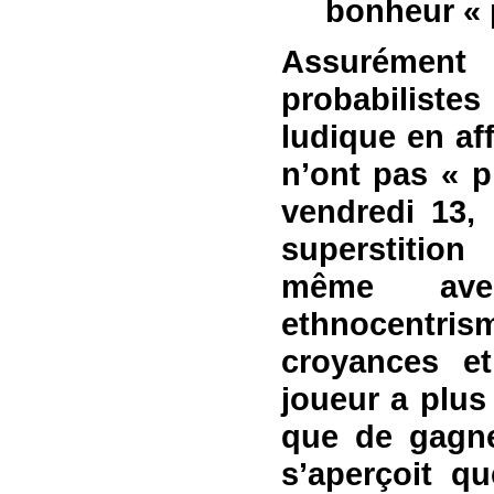
bonheur «
Assurémen
probabilist
ludique e
n af
n’ont pas
«
p
vendredi 13
,
superstition
i
même ave
ethnocentris
croyances et
joueur a plu
que de gagne
s’aperçoit qu