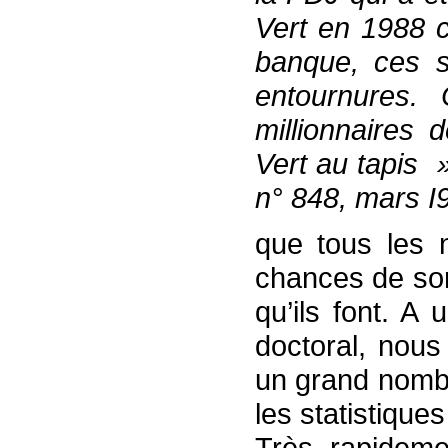
Vert en 1988 c
banque, ces 
entournures.
millionnaires 
Vert au tapis 
n° 848, mars I
que tous les 
chances de sort
qu’ils font. A
doctoral, nous
un grand nombr
les statistique
Très rapideme