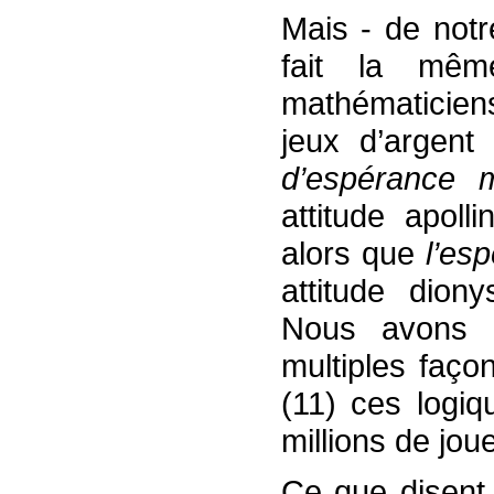
Mais - de notr
fait la mê
mathématiciens
jeux d’argent
d’
espérance
attitude apoll
alors que
l’
esp
attitude dion
Nous avons d
multiples faço
(11) ces logiq
millions de jou
Ce que disent 