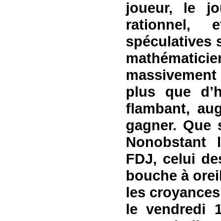
joueur, le j
rationnel,
spéculatives
mathématici
massivemen
plus que d’
flambant
,
aug
gagner. Que
Nonobstant l
FDJ, celui de
bouche à oreil
l
es croyances
le vendredi 