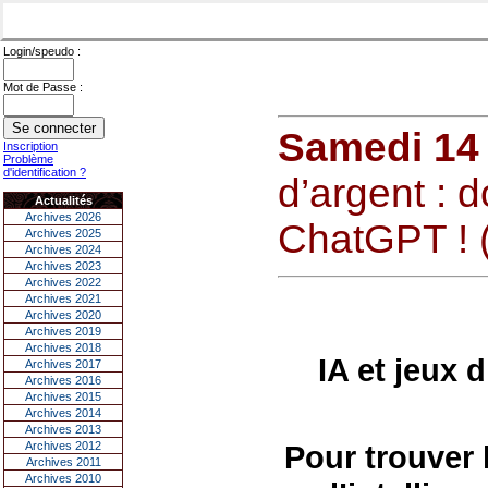
Login/speudo :
Mot de Passe :
Samedi 14 
Inscription
Problème
d'identification ?
d’argent : 
Actualités
Archives 2026
ChatGPT ! 
Archives 2025
Archives 2024
Archives 2023
Archives 2022
Archives 2021
Archives 2020
Archives 2019
Archives 2018
IA et jeux 
Archives 2017
Archives 2016
Archives 2015
Archives 2014
Archives 2013
Archives 2012
Pour trouver
Archives 2011
Archives 2010