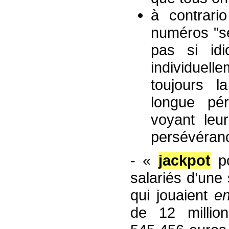
à contrari
numéros "se
pas si idi
individuell
toujours 
longue pér
voyant leur
persévéran
- «
jackpot
po
salariés d’une
qui jouaient
e
de 12 millio