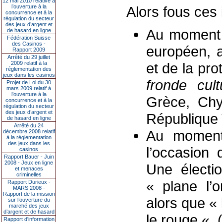
12 mai 2010 relative à
l’ouverture à la
Alors fous ces 
concurrence et à la
régulation du secteur
des jeux d’argent et
Au moment o
de hasard en ligne
Fédération Suisse
des Casinos -
européen, a
Rapport 2009
Arrêté du 29 juillet
2009 relatif à la
et de la prot
réglementation des
jeux dans les casinos
fronde cult
Projet de Loi du 30
mars 2009 relatif à
l’ouverture à la
Grèce, Chyp
concurrence et à la
régulation du secteur
des jeux d’argent et
République
de hasard en ligne
Arrêté du 24
Au moment 
décembre 2008 relatif
à la réglementation
des jeux dans les
l’occasion 
casinos
Rapport Bauer - Juin
2008 - Jeux en ligne
Une électi
et menaces
criminelles
« plane l
Rapport Durieux -
MARS 2008 -
Rapport de la mission
alors que «
sur l’ouverture du
marché des jeux
d’argent et de hasard
le rouge « (
Rapport d'information