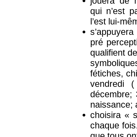
jouera de m
qui n’est p
l’est lui-mê
s’appuyera 
pré percept
qualifient d
symboliqu
fétiches, ch
vendredi (
décembre; 3
naissance; a
choisira «
chaque fois.
que tous on