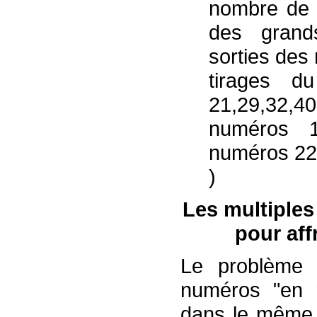
nombre de so
des grands
sorties des
tirages 
21,29,32,4
numéros 1
numéros 22,
)
L
es multiples
pour aff
Le problème 
numéros "en r
dans le même 