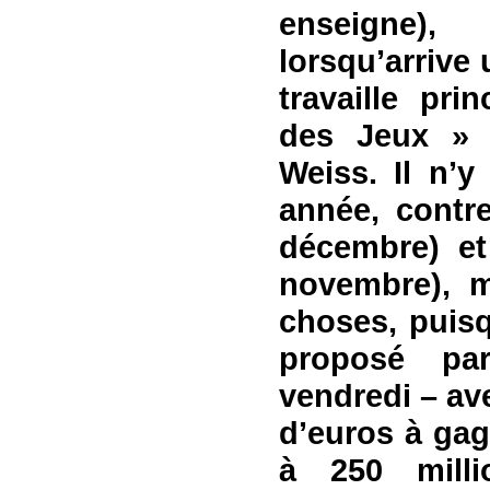
enseigne)
lorsqu’arrive 
travaille pri
des Jeux » 
Weiss. Il n’y
année, contr
décembre) et 
novembre), m
choses, puis
proposé par
vendredi – av
d’euros à gag
à 250 milli