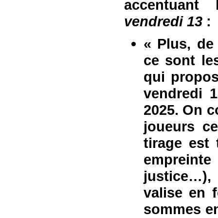
accentuant
vendredi 13
:
«
Plus,
de 
ce sont le
qui propos
vendredi 1
2025.
On co
joueurs ce
tirage est
empreinte
justice
…
),
valise en 
sommes en