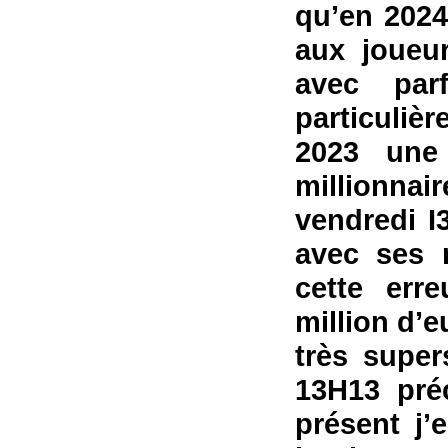
qu’en 2024
aux joueur
avec par
particuliè
2023 une
millionna
vendredi I3
avec ses 
cette err
million d’e
très super
13H13 préc
présent j’