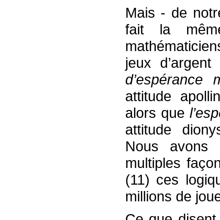
Mais - de notr
fait la mê
mathématiciens
jeux d’argent
d’
espérance
attitude apoll
alors que
l’
esp
attitude dion
Nous avons d
multiples faço
(11) ces logiq
millions de jou
Ce que disent 