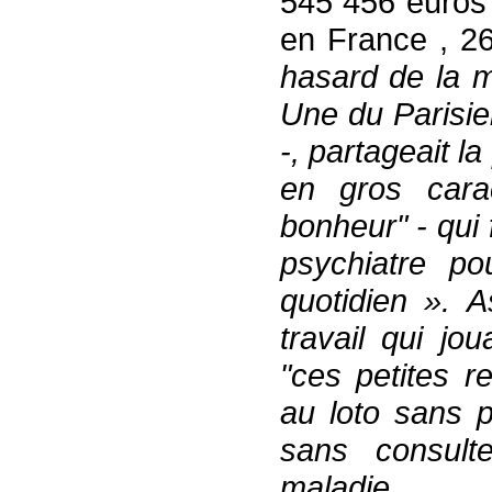
545 456 euros 
en France , 2
hasard de la mi
Une du Parisi
-
, partageait l
en gros cara
bonheur"
-
qui 
psychiatre p
quotidien
»
. A
travail qui jo
"
ces petites r
au loto sans p
sans consulte
maladie.