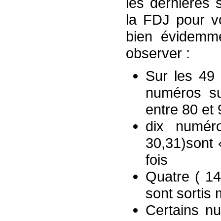
les dernières 
la FDJ pour vo
bien évidemmen
observer :
Sur les 49 
numéros su
entre 80 et 9
dix numéro
30,31)sont 
fois
Quatre ( 14
sont sortis
Certains n