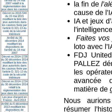
l’arrêté du 14 mai
la fin de
l’a
2007 relatif à la
réglementation des
jeux dans les casinos
cause de l’I
Décret no 2015-540
du 15 mai 2015
IA et jeux d
modifiant la liste des
jeux autorisés dans
les casinos fixée par
l’intelligence
l’article D.321-13 du
code de la sécurité
intérieure
Faites vos
Arrêté du 30
décembre 2014
modifiant les
loto avec l’I
dispositions de
l’arrêté du 14 mai
FDJ United
2007
Décret no 2014-1726
du 30 décembre 2014
PALLEZ dém
modifiant la liste des
jeux autorisés dans
les casinos fixée par
les opérate
l’article D. 321-13 du
code de la sécurité
intérieure
avancée de
Décret no 2014-1724
du 30 décembre 2014
matière de
relatif à la
réglementation des
jeux dans les casinos
Les jeux d’argent en
Nous aurions 
France - Avril 2014
Arrêté du 6 décembre
résumer l’hist
2013 modifiant les
dispositions de