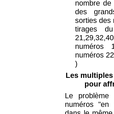
nombre de so
des grands
sorties des
tirages 
21,29,32,4
numéros 1
numéros 22,
)
L
es multiples
pour aff
Le problème 
numéros "en r
dans le même 