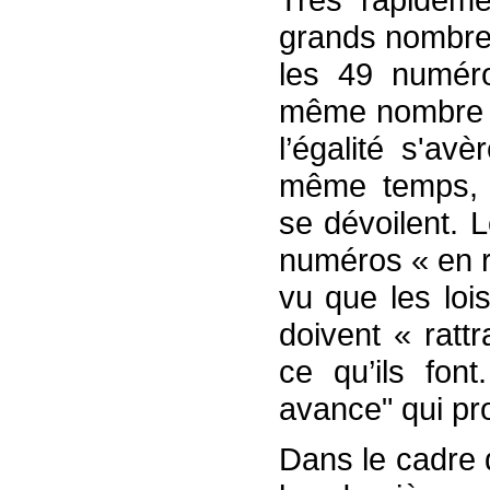
grands nombres
les 49 numér
même nombre d
l’égalité s'av
même temps, d
se dévoilent. L
numéros « en r
vu que les lois
doivent « rattr
ce qu’ils fon
avance" qui pr
Dans le cadre 