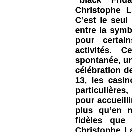
Christophe L
C’est le seul
entre la symb
pour certai
activités. 
spontanée, un
célébration d
13, les casi
particulières
pour accueilli
plus
qu’en 
fidèles que 
Christophe La