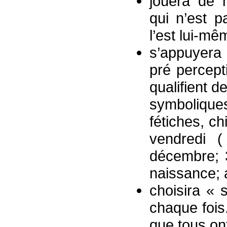
jouera de m
qui n’est p
l’est lui-mê
s’appuyera 
pré percept
qualifient d
symboliqu
fétiches, ch
vendredi (
décembre; 3
naissance; a
choisira «
chaque fois.
que tous on