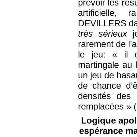
prévoir les rés
artificielle,
DEVILLERS dan
très sérieux
jo
rarement de l’a
le jeu: « il 
martingale au 
un jeu de hasa
de chance d’êt
densités des 
remplacées » (
L
ogique apol
espérance
ma