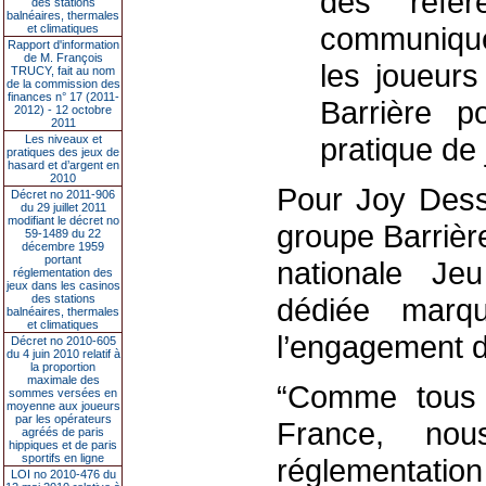
des réfé
des stations
balnéaires, thermales
communique
et climatiques
Rapport d'information
de M. François
les joueurs
TRUCY, fait au nom
de la commission des
finances n° 17 (2011-
Barrière p
2012) - 12 octobre
2011
pratique de 
Les niveaux et
pratiques des jeux de
hasard et d’argent en
2010
Pour Joy Desse
Décret no 2011-906
du 29 juillet 2011
modifiant le décret no
groupe Barrièr
59-1489 du 22
décembre 1959
portant
nationale Je
réglementation des
jeux dans les casinos
des stations
dédiée marq
balnéaires, thermales
et climatiques
l’engagement 
Décret no 2010-605
du 4 juin 2010 relatif à
la proportion
maximale des
“Comme tous 
sommes versées en
moyenne aux joueurs
par les opérateurs
France, n
agréés de paris
hippiques et de paris
sportifs en ligne
réglementation
LOI no 2010-476 du