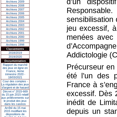
d’un disposit
Archives 2009
Archives 2008
Responsable. 
Archives 2007
Archives 2006
sensibilisation
Archives 2005
Archives 2004
Archives 2003
jeu excessif, 
Archives 2002
Archives 2001
menées avec l
Archives 2000
Archives 1999
d’Accompagn
Archives 1998
Classements
Addictologie (
2018/2019
2019/2020
Documentation
Précurseur en 
Rapport du marché
des jeux en ligne en
France, 4eme
été l’un des 
trimestre 2020 -
18/03/2021
Cour des comptes -
France à s’eng
La régulation des jeux
d’argent et de hasard
excessif. Dès 2
Décret n° 2015-669
du 15 juin 2015 relatif
aux prélèvements sur
inédit de Limi
le produit des jeux
dans les casinos
Arrêté du 15 mai
depuis un sta
2015 modifiant les
dispositions de