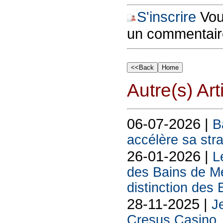
S'inscrire
Vous
un commentair
Autre(s) Art
06-07-2026 |
B
accélère sa str
26-01-2026 |
L
des Bains de Me
distinction de
28-11-2025 |
Je
Cresus Casino, l