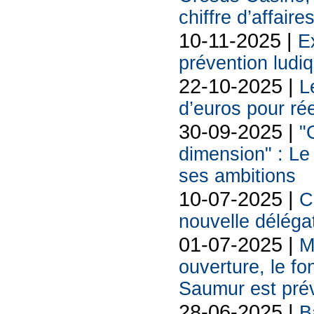
chiffre d’affaire
10-11-2025 |
Ex
prévention ludi
22-10-2025 |
L
d’euros pour ré
30-09-2025 |
"
dimension" : Le
ses ambitions
10-07-2025 |
C
nouvelle délégat
01-07-2025 |
M
ouverture, le f
Saumur est prév
28-06-2025 |
B