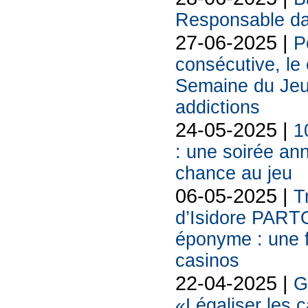
Responsable da
27-06-2025 |
P
consécutive, le
Semaine du Jeu
addictions
24-05-2025 |
1
: une soirée ann
chance au jeu
06-05-2025 |
T
d’Isidore PART
éponyme : une f
casinos
22-04-2025 |
G
«Légaliser les c