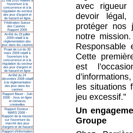
12 mai 2010 relative à
avec rigueur 
l’ouverture à la
concurrence et à la
régulation du secteur
devoir légal,
des jeux d’argent et
de hasard en ligne
Fédération Suisse
protéger nos j
des Casinos -
Rapport 2009
notre mission
Arrêté du 29 juillet
2009 relatif à la
réglementation des
Responsable e
jeux dans les casinos
Projet de Loi du 30
mars 2009 relatif à
Cette premiè
l’ouverture à la
concurrence et à la
est l’occasi
régulation du secteur
des jeux d’argent et
de hasard en ligne
d’informations
Arrêté du 24
décembre 2008 relatif
à la réglementation
les situations
des jeux dans les
casinos
jeu excessif.”
Rapport Bauer - Juin
2008 - Jeux en ligne
et menaces
criminelles
Un engagemen
Rapport Durieux -
MARS 2008 -
Rapport de la mission
Groupe
sur l’ouverture du
marché des jeux
d’argent et de hasard
Rapport d'information