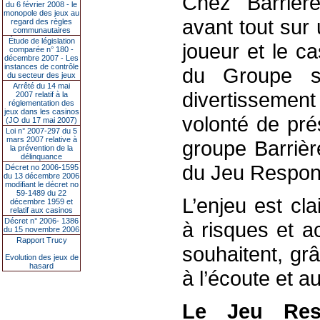
Chez Barrièr
du 6 février 2008 - le
monopole des jeux au
avant tout sur 
regard des règles
communautaires
Étude de législation
joueur et le c
comparée n° 180 -
décembre 2007 - Les
instances de contrôle
du Groupe s
du secteur des jeux
Arrêté du 14 mai
divertissement
2007 relatif à la
réglementation des
jeux dans les casinos
volonté de prés
(JO du 17 mai 2007)
Loi n° 2007-297 du 5
mars 2007 relative à
groupe Barrièr
la prévention de la
délinquance
du Jeu Respon
Décret no 2006-1595
du 13 décembre 2006
modifiant le décret no
59-1489 du 22
L’enjeu est cla
décembre 1959 et
relatif aux casinos
Décret n° 2006- 1386
à risques et a
du 15 novembre 2006
Rapport Trucy
souhaitent, gr
Evolution des jeux de
hasard
à l’écoute et au
Le Jeu Res