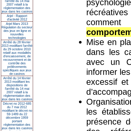
psychologie
l’arrêté du 14 mai
2007 relatif à la
réglementation des
récréative
jeux dans les casinos
Arjel - Rapport
comment 
d'activité 2012
Arjel Mars 2013
Régulation du secteur
comportem
des jeux en ligne et
nouvelles
technologies
Mise en pla
Arrêté du 28 février
2013 modifiant l'arrêté
dans les ca
du 29 octobre 2010
relatif aux modalités
d'encaissement, de
avec un CS
recouvrement et de
contrôle des
prélèvements
informer les
spécifiques aux jeux
de casinos
Arrêté du 14 février
excessif et
2013 modifiant les
dispositions de
l'arrêté du 14 mai
d’accompag
2007 relatif à la
réglementation des
Organisatio
jeux dans les casinos
Décret no 2012-685
du 7 mai 2012
les établi
modifiant le décret no
59-1489 du 22
décembre 1959
présence de
portant
réglementation des
jeux dans les casinos