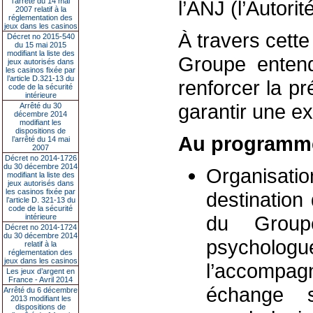
l’arrêté du 14 mai
l’ANJ (l’Autori
2007 relatif à la
réglementation des
jeux dans les casinos
À travers cett
Décret no 2015-540
du 15 mai 2015
modifiant la liste des
Groupe entend
jeux autorisés dans
les casinos fixée par
l’article D.321-13 du
renforcer la p
code de la sécurité
intérieure
garantir une e
Arrêté du 30
décembre 2014
modifiant les
dispositions de
Au programme
l’arrêté du 14 mai
2007
Décret no 2014-1726
du 30 décembre 2014
Organisat
modifiant la liste des
jeux autorisés dans
les casinos fixée par
destination
l’article D. 321-13 du
code de la sécurité
du Groupe
intérieure
Décret no 2014-1724
du 30 décembre 2014
psychol
relatif à la
réglementation des
jeux dans les casinos
l’accompagn
Les jeux d’argent en
France - Avril 2014
échange s
Arrêté du 6 décembre
2013 modifiant les
dispositions de