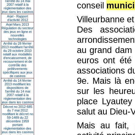
l’arrêté du 14 mai
conseil
munici
2007 relatif à la
réglementation des
jeux dans les casinos
Villeurbanne e
Arjel - Rapport
d'activité 2012
Arjel Mars 2013
Des associat
Régulation du secteur
des jeux en ligne et
nouvelles
arrondissement
technologies
Arrêté du 28 février
au grand dam 
2013 modifiant l'arrêté
du 29 octobre 2010
relatif aux modalités
euros ont été 
d'encaissement, de
recouvrement et de
contrôle des
associations d
prélèvements
spécifiques aux jeux
de casinos
9e. Mais là en
Arrêté du 14 février
2013 modifiant les
dispositions de
sur les heure
l'arrêté du 14 mai
2007 relatif à la
place Lyautey
réglementation des
jeux dans les casinos
Décret no 2012-685
salut au Dieu-
du 7 mai 2012
modifiant le décret no
59-1489 du 22
décembre 1959
Mais au fait,
portant
réglementation des
jeux dans les casinos