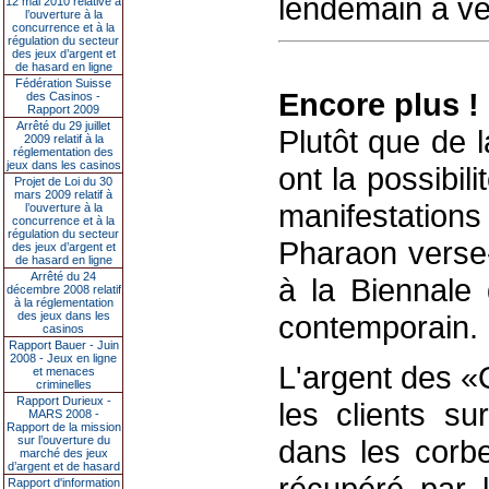
lendemain à ve
12 mai 2010 relative à
l’ouverture à la
concurrence et à la
régulation du secteur
des jeux d’argent et
de hasard en ligne
Fédération Suisse
Encore plus !
des Casinos -
Rapport 2009
Arrêté du 29 juillet
Plutôt que de l
2009 relatif à la
réglementation des
jeux dans les casinos
ont la possibi
Projet de Loi du 30
mars 2009 relatif à
manifestations
l’ouverture à la
concurrence et à la
régulation du secteur
Pharaon verse-
des jeux d’argent et
de hasard en ligne
Arrêté du 24
à la Biennale
décembre 2008 relatif
à la réglementation
des jeux dans les
contemporain.
casinos
Rapport Bauer - Juin
2008 - Jeux en ligne
L'argent des «
et menaces
criminelles
Rapport Durieux -
les clients su
MARS 2008 -
Rapport de la mission
sur l’ouverture du
dans les corbe
marché des jeux
d’argent et de hasard
récupéré par 
Rapport d'information