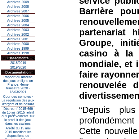
service publ
Archives 2009
Archives 2008
Barrière po
Archives 2007
Archives 2006
renouvelleme
Archives 2005
Archives 2004
partenariat h
Archives 2003
Archives 2002
Archives 2001
Groupe, init
Archives 2000
Archives 1999
casino à la
Archives 1998
Classements
mondiale, et 
2018/2019
2019/2020
faire rayonner
Documentation
Rapport du marché
des jeux en ligne en
renouvelée d
France, 4eme
trimestre 2020 -
18/03/2021
divertissemen
Cour des comptes -
La régulation des jeux
d’argent et de hasard
“Depuis plu
Décret n° 2015-669
du 15 juin 2015 relatif
aux prélèvements sur
profondément 
le produit des jeux
dans les casinos
Cette nouvelle
Arrêté du 15 mai
2015 modifiant les
dispositions de