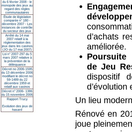
du 6 février 2008 - le
Engage
monopole des jeux au
regard des règles
communautaires
développ
Étude de législation
comparée n° 180 -
consommat
décembre 2007 - Les
instances de contrôle
du secteur des jeux
d’achats re
Arrêté du 14 mai
2007 relatif à la
réglementation des
améliorée.
jeux dans les casinos
(JO du 17 mai 2007)
Poursuite
Loi n° 2007-297 du 5
mars 2007 relative à
la prévention de la
de Jeu Re
délinquance
Décret no 2006-1595
du 13 décembre 2006
dispositif
modifiant le décret no
59-1489 du 22
décembre 1959 et
d’évolution 
relatif aux casinos
Décret n° 2006- 1386
du 15 novembre 2006
Un lieu moderni
Rapport Trucy
Evolution des jeux de
hasard
Rénové en 2018
joue pleinement