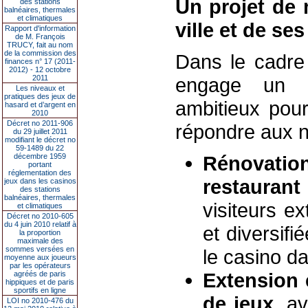
Un projet de 
des stations
balnéaires, thermales
et climatiques
ville et de ses
Rapport d'information
de M. François
TRUCY, fait au nom
de la commission des
Dans le cadre 
finances n° 17 (2011-
2012) - 12 octobre
2011
engage un p
Les niveaux et
pratiques des jeux de
ambitieux pour 
hasard et d’argent en
2010
Décret no 2011-906
répondre aux n
du 29 juillet 2011
modifiant le décret no
59-1489 du 22
décembre 1959
Rénovati
portant
réglementation des
restaurant
jeux dans les casinos
des stations
balnéaires, thermales
visiteurs ex
et climatiques
Décret no 2010-605
du 4 juin 2010 relatif à
et diversif
la proportion
maximale des
sommes versées en
le casino da
moyenne aux joueurs
par les opérateurs
Extension 
agréés de paris
hippiques et de paris
sportifs en ligne
de jeux
, a
LOI no 2010-476 du