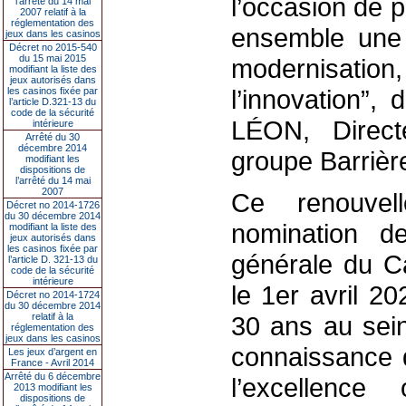
l’occasion de p
l’arrêté du 14 mai
2007 relatif à la
réglementation des
ensemble une 
jeux dans les casinos
Décret no 2015-540
du 15 mai 2015
modernisatio
modifiant la liste des
jeux autorisés dans
l’innovation”
les casinos fixée par
l’article D.321-13 du
code de la sécurité
LÉON, Direc
intérieure
Arrêté du 30
décembre 2014
groupe Barrièr
modifiant les
dispositions de
l’arrêté du 14 mai
2007
Ce renouvel
Décret no 2014-1726
du 30 décembre 2014
nomination d
modifiant la liste des
jeux autorisés dans
les casinos fixée par
générale du Ca
l’article D. 321-13 du
code de la sécurité
intérieure
le 1er avril 2
Décret no 2014-1724
du 30 décembre 2014
relatif à la
30 ans au sein
réglementation des
jeux dans les casinos
connaissance 
Les jeux d’argent en
France - Avril 2014
Arrêté du 6 décembre
l’excellence 
2013 modifiant les
dispositions de