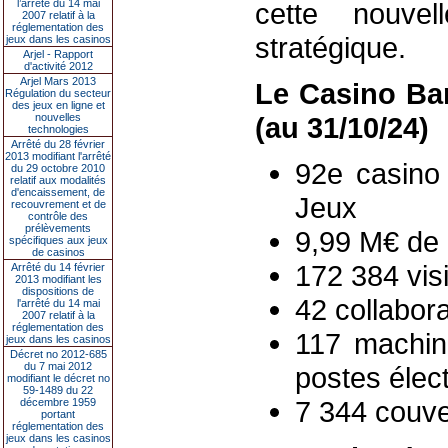
l’arrêté du 14 mai
cette nouve
2007 relatif à la
réglementation des
stratégique.
jeux dans les casinos
Arjel - Rapport
d'activité 2012
Arjel Mars 2013
Le Casino Bar
Régulation du secteur
des jeux en ligne et
nouvelles
(au 31/10/24)
technologies
Arrêté du 28 février
2013 modifiant l'arrêté
92e casino 
du 29 octobre 2010
relatif aux modalités
d'encaissement, de
Jeux
recouvrement et de
contrôle des
prélèvements
9,99 M€ de 
spécifiques aux jeux
de casinos
172 384 vis
Arrêté du 14 février
2013 modifiant les
dispositions de
42 collabor
l'arrêté du 14 mai
2007 relatif à la
réglementation des
117 machin
jeux dans les casinos
Décret no 2012-685
du 7 mai 2012
postes élec
modifiant le décret no
59-1489 du 22
7 344 couve
décembre 1959
portant
réglementation des
jeux dans les casinos