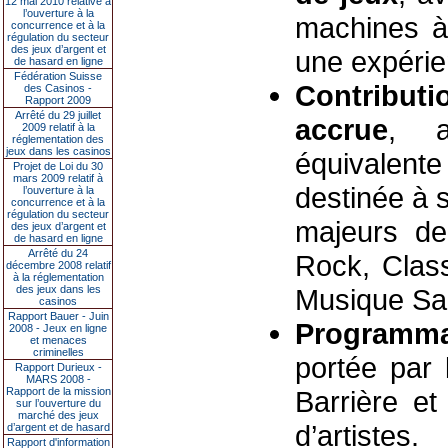
12 mai 2010 relative à
l’ouverture à la
machines à
concurrence et à la
régulation du secteur
des jeux d’argent et
une expérie
de hasard en ligne
Fédération Suisse
Contribut
des Casinos -
Rapport 2009
Arrêté du 29 juillet
accrue
, a
2009 relatif à la
réglementation des
jeux dans les casinos
équivalent
Projet de Loi du 30
mars 2009 relatif à
destinée à 
l’ouverture à la
concurrence et à la
régulation du secteur
majeurs de
des jeux d’argent et
de hasard en ligne
Arrêté du 24
Rock, Class
décembre 2008 relatif
à la réglementation
des jeux dans les
Musique Sa
casinos
Rapport Bauer - Juin
Programmat
2008 - Jeux en ligne
et menaces
criminelles
portée par 
Rapport Durieux -
MARS 2008 -
Rapport de la mission
Barrière e
sur l’ouverture du
marché des jeux
d’artistes.
d’argent et de hasard
Rapport d'information