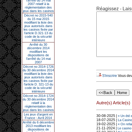
l’arrêté du 14 mai
2007 relatif à la
réglementation des
Réagissez - Lais
jeux dans les casinos
Décret no 2015-540
du 15 mai 2015
modifiant la liste des
jeux autorisés dans
les casinos fixée par
l’article D.321-13 du
code de la sécurité
intérieure
Arrêté du 30
décembre 2014
modifiant les
dispositions de
l’arrêté du 14 mai
2007
Décret no 2014-1726
du 30 décembre 2014
modifiant la liste des
S'inscrire
Vous deve
jeux autorisés dans
les casinos fixée par
l’article D. 321-13 du
code de la sécurité
intérieure
Décret no 2014-1724
du 30 décembre 2014
Autre(s) Article(s)
relatif à la
réglementation des
jeux dans les casinos
Les jeux d’argent en
30-08-2025 |
« Un été 
France - Avril 2014
18-07-2025 |
La Casino
Arrêté du 6 décembre
19-02-2025 |
« On refai
2013 modifiant les
21-11-2024 |
Le casino 
dispositions de