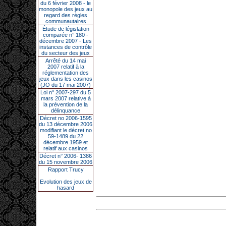
du 6 février 2008 - le
monopole des jeux au
regard des règles
communautaires
Étude de législation
comparée n° 180 -
décembre 2007 - Les
instances de contrôle
du secteur des jeux
Arrêté du 14 mai
2007 relatif à la
réglementation des
jeux dans les casinos
(JO du 17 mai 2007)
Loi n° 2007-297 du 5
mars 2007 relative à
la prévention de la
délinquance
Décret no 2006-1595
du 13 décembre 2006
modifiant le décret no
59-1489 du 22
décembre 1959 et
relatif aux casinos
Décret n° 2006- 1386
du 15 novembre 2006
Rapport Trucy
Evolution des jeux de
hasard