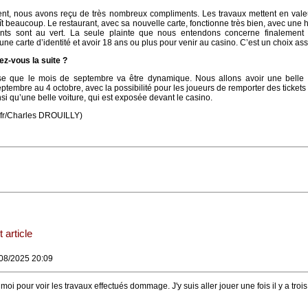
nt, nous avons reçu de très nombreux compliments. Les travaux mettent en valeu
ît beaucoup. Le restaurant, avec sa nouvelle carte, fonctionne très bien, avec une
nts sont au vert. La seule plainte que nous entendons concerne finalement 
t une carte d’identité et avoir 18 ans ou plus pour venir au casino. C’est un choix a
-vous la suite ?
e que le mois de septembre va être dynamique. Nous allons avoir une belle 
tembre au 4 octobre, avec la possibilité pour les joueurs de remporter des tickets
nsi qu’une belle voiture, qui est exposée devant le casino.
e.fr/Charles DROUILLY)
 article
/08/2025 20:09
moi pour voir les travaux effectués dommage. J'y suis aller jouer une fois il y a trois