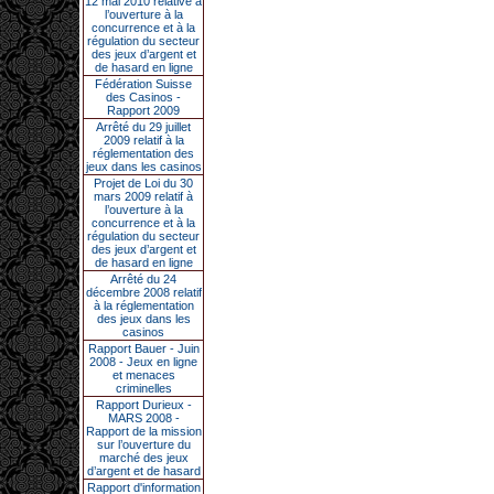
12 mai 2010 relative à
l’ouverture à la
concurrence et à la
régulation du secteur
des jeux d’argent et
de hasard en ligne
Fédération Suisse
des Casinos -
Rapport 2009
Arrêté du 29 juillet
2009 relatif à la
réglementation des
jeux dans les casinos
Projet de Loi du 30
mars 2009 relatif à
l’ouverture à la
concurrence et à la
régulation du secteur
des jeux d’argent et
de hasard en ligne
Arrêté du 24
décembre 2008 relatif
à la réglementation
des jeux dans les
casinos
Rapport Bauer - Juin
2008 - Jeux en ligne
et menaces
criminelles
Rapport Durieux -
MARS 2008 -
Rapport de la mission
sur l’ouverture du
marché des jeux
d’argent et de hasard
Rapport d'information