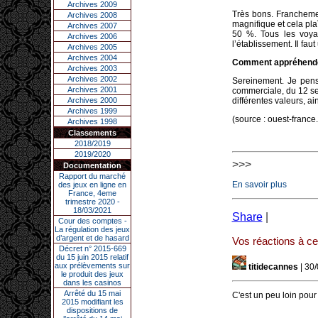
Archives 2009
Très bons. Francheme
Archives 2008
magnifique et cela pla
Archives 2007
50 %. Tous les voya
Archives 2006
l’établissement. Il fau
Archives 2005
Archives 2004
Comment appréhendez
Archives 2003
Archives 2002
Sereinement. Je pens
Archives 2001
commerciale, du 12 sep
Archives 2000
différentes valeurs, ai
Archives 1999
(source : ouest-franc
Archives 1998
Classements
2018/2019
2019/2020
>>>
Documentation
Rapport du marché
En savoir plus
des jeux en ligne en
France, 4eme
trimestre 2020 -
18/03/2021
Share
|
Cour des comptes -
La régulation des jeux
d’argent et de hasard
Vos réactions à cet
Décret n° 2015-669
du 15 juin 2015 relatif
aux prélèvements sur
titidecannes
| 30
le produit des jeux
dans les casinos
Arrêté du 15 mai
C'est un peu loin pour 
2015 modifiant les
dispositions de