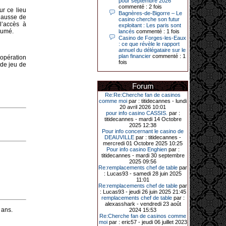
pour septembre 2026
Le plus gros gain gagné depuis plus
commenté : 2 fois
de 20 ans dans l’établissement.
r ce lieu
Bagnères-de-Bigorre – Le
 hausse de
casino cherche son futur
l’accès à
exploitant : Les paris sont
ssumé.
lancés
commenté : 1 fois
Casino de Forges-les-Eaux
31-03-2026|
: ce que révèle le rapport
annuel du délégataire sur le
Série de jackpots au casino JOA de
plan financier
commenté : 1
Gujan-Mestras : ce mois de mars a
opération
fois
été fructueux pour quelques
 de jeu de
joueurs. D’abord avec 44 207 euros
remportés le dimanche 22 mars sur
une machine à sous pour une mise
Forum
initiale de 5,28 €. Puis quelques
jours plus tard, le vendredi 27 mars,
Re:Re:Cherche fan de casinos
un joueur a décroché 12 086 euros
comme moi
par : titidecannes - lundi
sur une autre machine à sous.
20 avril 2026 10:01
pour info casino CASSIS.
par :
Enfin, troisième et dernier jackpot,
titidecannes - mardi 14 Octobre
record cette fois-ci, le samedi 28
2025 12:38
mars dernier. Quelque 111 322
Pour info concernant le casino de
euros ont été remportés sur la table
DEAUVILLE
par : titidecannes -
d’Ultimate Texas Hold’em Poker,
mercredi 01 Octobre 2025 10:25
grâce à une mise de 5 euros sur la
Pour info casino Enghien
par :
case bonus et une quinte flush
titidecannes - mardi 30 septembre
royale. Ces gains ont été annoncés
2025 09:56
dans un communiqué diffusé par le
Re:remplacements chef de table
par
casino ce lundi 30 mars en soirée.
: Lucas93 - samedi 28 juin 2025
11:01
Re:remplacements chef de table
par
: Lucas93 - jeudi 26 juin 2025 21:45
remplacements chef de table
par :
11-01-2026|
alexasshark - vendredi 23 août
 ans.
2024 15:53
Dimanche 11 janvier, en soirée, une
Re:Cherche fan de casinos comme
cliente retraitée de 78 ans, habitant
moi
par : eric57 - jeudi 06 juillet 2023
Trémuson, a eu l’énorme surprise