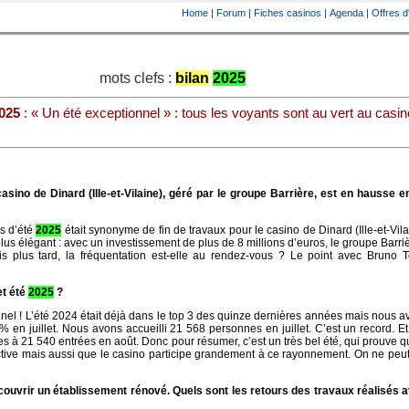
Home
|
Forum
|
Fiches casinos
|
Agenda
|
Offres d
mots clefs :
bilan
2025
025
: « Un été exceptionnel » : tous les voyants sont au vert au casin
asino de Dinard (Ille-et-Vilaine), géré par le groupe Barrière, est en hausse en 
s d’été
2025
était synonyme de fin de travaux pour le casino de Dinard (Ille-et-Vila
lus élégant : avec un investissement de plus de 8 millions d’euros, le groupe Barri
s plus tard, la fréquentation est-elle au rendez-vous ? Le point avec Bruno To
t été
2025
?
el ! L’été 2024 était déjà dans le top 3 des quinze dernières années mais nous av
 en juillet. Nous avons accueilli 21 568 personnes en juillet. C’est un record. Et
s à 21 540 entrées en août. Donc pour résumer, c’est un très bel été, qui prouve 
ractive mais aussi que le casino participe grandement à ce rayonnement. On ne peu
couvrir un établissement rénové. Quels sont les retours des travaux réalisés a