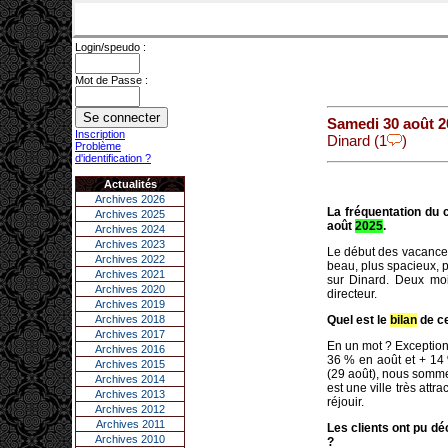
Login/speudo :
Mot de Passe :
Samedi 30 août 2
Inscription
Dinard (1
)
Problème
d'identification ?
Actualités
Archives 2026
La fréquentation du c
Archives 2025
août
2025
.
Archives 2024
Archives 2023
Le début des vacance
Archives 2022
beau, plus spacieux, p
Archives 2021
sur Dinard. Deux moi
Archives 2020
directeur.
Archives 2019
Archives 2018
Quel est le
bilan
de ce
Archives 2017
En un mot ? Exceptionn
Archives 2016
36 % en août et + 14 %
Archives 2015
(29 août), nous somme
Archives 2014
est une ville très att
Archives 2013
réjouir.
Archives 2012
Archives 2011
Les clients ont pu dé
Archives 2010
?