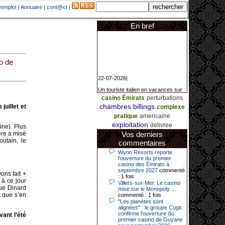
'emploi
|
Annuaire
|
cont@ct
|
En bref
o de
22-07-2026|
Un touriste italien en vacances sur
la Côte d’Azur a remporté un
jackpot exceptionnel de 84.631
casino Émirats
perturbations
euros dans la nuit de samedi à
chambres
billings
juillet et
complexe
dimanche au Casino Barrière Le
Croisette à Cannes. Il s’agit d’un
pratique
americaine
nouveau record de gains de l’année
exploitation
delivree
ine). Plus
2026 pour cet établissement.
ère a misé
Vos derniers
utain, le
commentaires
Wynn Resorts reporte
14-04-2026|
l’ouverture du premier
casino des Émirats à
Dimanche 12 avril 2026, cette date
septembre 2027
commenté
ons fait +
restera gravée dans la mémoire de
: 1 fois
 à ce jour
ce joueur du casino de Saint-Quay-
Villers-sur-Mer. Le casino
Portrieux (Côtes-d’Armor).
que Dinard
mise sur le Monopoly ...
t que s’en
commenté : 1 fois
Ce quinquagénaire, habitant Plouha
"Les planètes sont
mais souhaitant garder l’anonymat,
alignées" : le groupe Cogit
a eu l’énorme surprise de décrocher
confirme l'ouverture du
vant l’été
un jackpot record de 82 426 €.
premier casino de Guyane