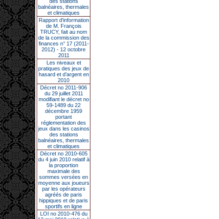
des stations
balnéaires, thermales
et climatiques
Rapport d'information
de M. François
TRUCY, fait au nom
de la commission des
finances n° 17 (2011-
2012) - 12 octobre
2011
Les niveaux et
pratiques des jeux de
hasard et d’argent en
2010
Décret no 2011-906
du 29 juillet 2011
modifiant le décret no
59-1489 du 22
décembre 1959
portant
réglementation des
jeux dans les casinos
des stations
balnéaires, thermales
et climatiques
Décret no 2010-605
du 4 juin 2010 relatif à
la proportion
maximale des
sommes versées en
moyenne aux joueurs
par les opérateurs
agréés de paris
hippiques et de paris
sportifs en ligne
LOI no 2010-476 du