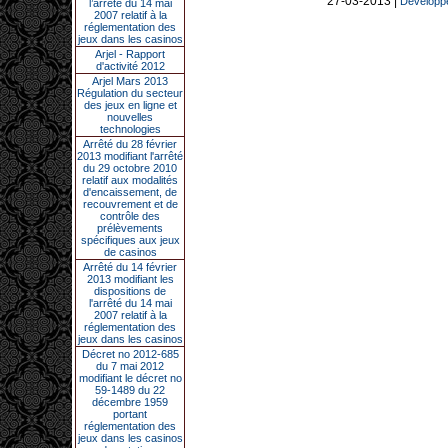
27-03-2013 |
Développe
l’arrêté du 14 mai
2007 relatif à la
réglementation des
jeux dans les casinos
Arjel - Rapport
d'activité 2012
Arjel Mars 2013
Régulation du secteur
des jeux en ligne et
nouvelles
technologies
Arrêté du 28 février
2013 modifiant l'arrêté
du 29 octobre 2010
relatif aux modalités
d'encaissement, de
recouvrement et de
contrôle des
prélèvements
spécifiques aux jeux
de casinos
Arrêté du 14 février
2013 modifiant les
dispositions de
l'arrêté du 14 mai
2007 relatif à la
réglementation des
jeux dans les casinos
Décret no 2012-685
du 7 mai 2012
modifiant le décret no
59-1489 du 22
décembre 1959
portant
réglementation des
jeux dans les casinos