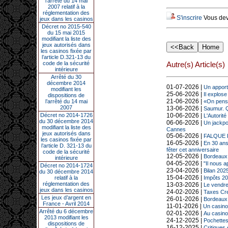
l’arrêté du 14 mai
2007 relatif à la
réglementation des
S'inscrire
Vous deve
jeux dans les casinos
Décret no 2015-540
du 15 mai 2015
modifiant la liste des
jeux autorisés dans
les casinos fixée par
l’article D.321-13 du
code de la sécurité
Autre(s) Article(s)
intérieure
Arrêté du 30
décembre 2014
01-07-2026 |
Un apport 
modifiant les
25-06-2026 |
Il explos
dispositions de
21-06-2026 |
l’arrêté du 14 mai
«On pense 
2007
13-06-2026 |
Saumur. Q
Décret no 2014-1726
10-06-2026 |
L'Autorité
du 30 décembre 2014
06-06-2026 |
Un jackpo
modifiant la liste des
Cannes
jeux autorisés dans
05-06-2026 |
FALQUE PI
les casinos fixée par
16-05-2026 |
En 30 ans
l’article D. 321-13 du
fêter cet anniversaire
code de la sécurité
12-05-2026 |
Bordeaux 
intérieure
04-05-2026 |
"Il nous a
Décret no 2014-1724
23-04-2026 |
Bilan 2025
du 30 décembre 2014
15-04-2026 |
relatif à la
Impôts 202
réglementation des
13-03-2026 |
Le vendred
jeux dans les casinos
24-02-2026 |
Taxes Cres
Les jeux d’argent en
26-01-2026 |
Bordeaux :
France - Avril 2014
11-01-2026 |
Un casino 
Arrêté du 6 décembre
02-01-2026 |
Au casino 
2013 modifiant les
24-12-2025 |
Pochettes
dispositions de
16-12-2025 |
Critiques