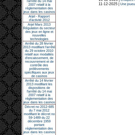
l’arrêté du 14 mai
11-12-2025 |
Une joueu
2007 relatif à la
réglementation des
jeux dans les casinos
Arjel - Rapport
d'activité 2012
Arjel Mars 2013
Régulation du secteur
des jeux en ligne et
nouvelles
technologies
Arrêté du 28 février
2013 modifiant l'arrêté
du 29 octobre 2010
relatif aux modalités
d'encaissement, de
recouvrement et de
contrôle des
prélèvements
spécifiques aux jeux
de casinos
Arrêté du 14 février
2013 modifiant les
dispositions de
l'arrêté du 14 mai
2007 relatif à la
réglementation des
jeux dans les casinos
Décret no 2012-685
du 7 mai 2012
modifiant le décret no
59-1489 du 22
décembre 1959
portant
réglementation des
jeux dans les casinos