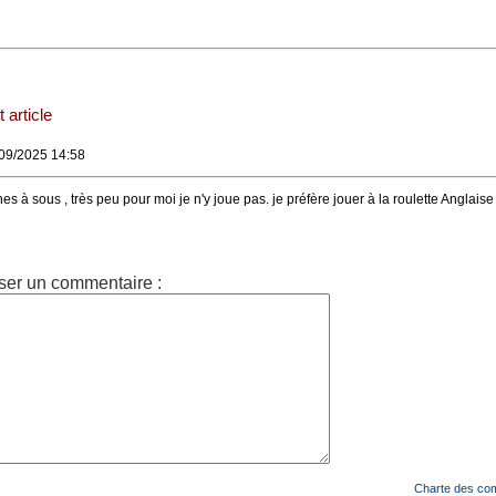
 article
/09/2025 14:58
s à sous , très peu pour moi je n'y joue pas. je préfère jouer à la roulette Anglaise
ser un commentaire :
Charte des co