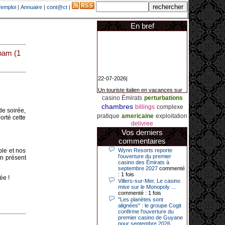
'emploi
|
Annuaire
|
cont@ct
|
En bref
ham (1
22-07-2026|
Un touriste italien en vacances sur
la Côte d’Azur a remporté un
casino Émirats
perturbations
jackpot exceptionnel de 84.631
euros dans la nuit de samedi à
chambres
billings
complexe
dimanche au Casino Barrière Le
e soirée,
pratique
americaine
exploitation
Croisette à Cannes. Il s’agit d’un
orté cette
nouveau record de gains de l’année
delivree
2026 pour cet établissement.
Vos derniers
commentaires
ble et nos
Wynn Resorts reporte
l’ouverture du premier
on présent
14-04-2026|
casino des Émirats à
septembre 2027
commenté
Dimanche 12 avril 2026, cette date
: 1 fois
restera gravée dans la mémoire de
ée !
Villers-sur-Mer. Le casino
ce joueur du casino de Saint-Quay-
mise sur le Monopoly ...
Portrieux (Côtes-d’Armor).
commenté : 1 fois
Ce quinquagénaire, habitant Plouha
"Les planètes sont
mais souhaitant garder l’anonymat,
alignées" : le groupe Cogit
a eu l’énorme surprise de décrocher
confirme l'ouverture du
un jackpot record de 82 426 €.
premier casino de Guyane
pour septembre 2026