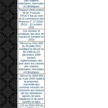
des stations
balnéaires, thermales
et climatiques
Rapport d'information
de M. François
TRUCY, fait au nom
de la commission des
finances n° 17 (2011-
2012) - 12 octobre
2011
Les niveaux et
pratiques des jeux de
hasard et d’argent en
2010
Décret no 2011-906
du 29 juillet 2011
modifiant le décret no
59-1489 du 22
décembre 1959
portant
réglementation des
jeux dans les casinos
des stations
balnéaires, thermales
et climatiques
Décret no 2010-605
du 4 juin 2010 relatif à
la proportion
maximale des
sommes versées en
moyenne aux joueurs
par les opérateurs
agréés de paris
hippiques et de paris
sportifs en ligne
LOI no 2010-476 du