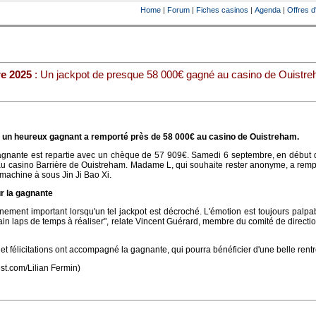
Home
|
Forum
|
Fiches casinos
|
Agenda
|
Offres d
e 2025
: Un jackpot de presque 58 000€ gagné au casino de Ouistre
un heureux gagnant a remporté près de 58 000€ au casino de Ouistreham.
agnante est repartie avec un chèque de 57 909€. Samedi 6 septembre, en début d
au casino Barrière de Ouistreham. Madame L, qui souhaite rester anonyme, a remp
machine à sous Jin Ji Bao Xi.
r la gagnante
nement important lorsqu'un tel jackpot est décroché. L'émotion est toujours palpa
tain laps de temps à réaliser", relate Vincent Guérard, membre du comité de directi
t félicitations ont accompagné la gagnante, qui pourra bénéficier d'une belle rentr
st.com/Lilian Fermin)