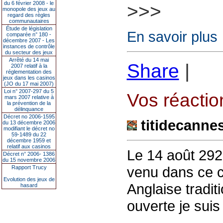
du 6 février 2008 - le
>>>
monopole des jeux au
regard des règles
communautaires
Étude de législation
En savoir plus
comparée n° 180 -
décembre 2007 - Les
instances de contrôle
du secteur des jeux
Arrêté du 14 mai
Share
|
2007 relatif à la
réglementation des
jeux dans les casinos
(JO du 17 mai 2007)
Loi n° 2007-297 du 5
Vos réaction
mars 2007 relative à
la prévention de la
délinquance
Décret no 2006-1595
titidecanne
du 13 décembre 2006
modifiant le décret no
59-1489 du 22
décembre 1959 et
relatif aux casinos
Le 14 août 2925
Décret n° 2006- 1386
du 15 novembre 2006
venu dans ce ca
Rapport Trucy
Evolution des jeux de
Anglaise traditi
hasard
ouverte je suis