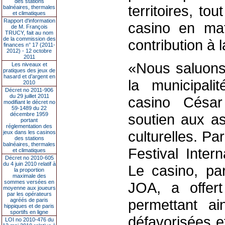
des stations
territoires, to
balnéaires, thermales
et climatiques
Rapport d'information
casino en mat
de M. François
TRUCY, fait au nom
de la commission des
contribution à l
finances n° 17 (2011-
2012) - 12 octobre
2011
«Nous saluons 
Les niveaux et
pratiques des jeux de
hasard et d’argent en
la municipali
2010
Décret no 2011-906
du 29 juillet 2011
casino Césa
modifiant le décret no
59-1489 du 22
décembre 1959
soutien aux as
portant
réglementation des
culturelles. Pa
jeux dans les casinos
des stations
balnéaires, thermales
Festival Inter
et climatiques
Décret no 2010-605
du 4 juin 2010 relatif à
Le casino, par
la proportion
maximale des
sommes versées en
JOA, a offert
moyenne aux joueurs
par les opérateurs
permettant ai
agréés de paris
hippiques et de paris
sportifs en ligne
défavorisées e
LOI no 2010-476 du