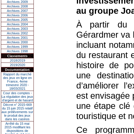
investissemen
Archives 2009
Archives 2008
au groupe Joa
Archives 2007
Archives 2006
Archives 2005
À partir du
Archives 2004
Archives 2003
Gérardmer va l
Archives 2002
Archives 2001
incluant notam
Archives 2000
Archives 1999
Archives 1998
du restaurant e
Classements
2018/2019
histoire de po
2019/2020
Documentation
une destinati
Rapport du marché
des jeux en ligne en
France, 4eme
d’améliorer l’
trimestre 2020 -
18/03/2021
est envisagée 
Cour des comptes -
La régulation des jeux
d’argent et de hasard
une étape clé 
Décret n° 2015-669
du 15 juin 2015 relatif
aux prélèvements sur
touristique et 
le produit des jeux
dans les casinos
Arrêté du 15 mai
Ce programme
2015 modifiant les
dispositions de