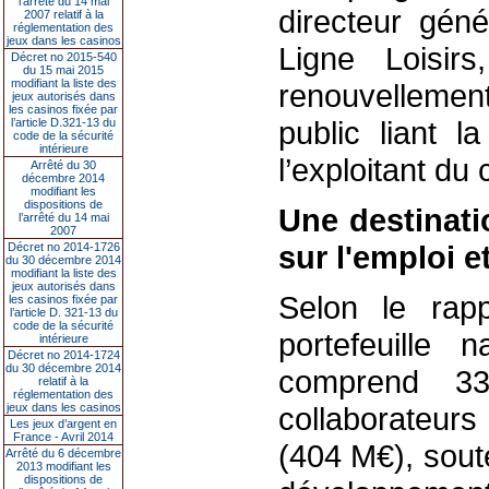
l’arrêté du 14 mai
directeur gén
2007 relatif à la
réglementation des
jeux dans les casinos
Ligne Loisir
Décret no 2015-540
du 15 mai 2015
modifiant la liste des
renouvellemen
jeux autorisés dans
les casinos fixée par
public liant la
l’article D.321-13 du
code de la sécurité
intérieure
l’exploitant du 
Arrêté du 30
décembre 2014
modifiant les
dispositions de
Une destinatio
l’arrêté du 14 mai
2007
sur l'emploi e
Décret no 2014-1726
du 30 décembre 2014
modifiant la liste des
jeux autorisés dans
Selon le rap
les casinos fixée par
l’article D. 321-13 du
code de la sécurité
portefeuille 
intérieure
Décret no 2014-1724
du 30 décembre 2014
comprend 3
relatif à la
réglementation des
jeux dans les casinos
collaborateurs
Les jeux d’argent en
France - Avril 2014
(404 M€), sout
Arrêté du 6 décembre
2013 modifiant les
dispositions de