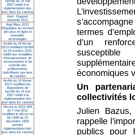
développement t
l’arrêté du 14 mai
2007 relatif à la
réglementation des
L’investis
jeux dans les casinos
Arjel - Rapport
s’accompagn
d'activité 2012
Arjel Mars 2013
Régulation du secteur
termes d’emplo
des jeux en ligne et
nouvelles
technologies
d’un renforc
Arrêté du 28 février
2013 modifiant l'arrêté
susceptibl
du 29 octobre 2010
relatif aux modalités
d'encaissement, de
supplémentair
recouvrement et de
contrôle des
prélèvements
économiques v
spécifiques aux jeux
de casinos
Arrêté du 14 février
Un partenari
2013 modifiant les
dispositions de
l'arrêté du 14 mai
collectivités 
2007 relatif à la
réglementation des
jeux dans les casinos
Décret no 2012-685
Julien Bazus,
du 7 mai 2012
modifiant le décret no
59-1489 du 22
rappelle l’impo
décembre 1959
portant
publics pour l
réglementation des
jeux dans les casinos