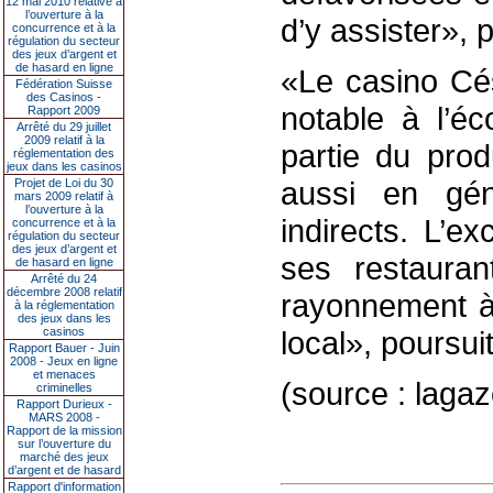
12 mai 2010 relative à
l’ouverture à la
d’y assister», p
concurrence et à la
régulation du secteur
des jeux d’argent et
de hasard en ligne
«Le casino Cé
Fédération Suisse
des Casinos -
notable à l’é
Rapport 2009
Arrêté du 29 juillet
2009 relatif à la
partie du prod
réglementation des
jeux dans les casinos
aussi en gén
Projet de Loi du 30
mars 2009 relatif à
l’ouverture à la
indirects. L’e
concurrence et à la
régulation du secteur
des jeux d’argent et
ses restaura
de hasard en ligne
Arrêté du 24
décembre 2008 relatif
rayonnement à 
à la réglementation
des jeux dans les
casinos
local», poursuit-
Rapport Bauer - Juin
2008 - Jeux en ligne
et menaces
(source : lagaz
criminelles
Rapport Durieux -
MARS 2008 -
Rapport de la mission
sur l’ouverture du
marché des jeux
d’argent et de hasard
Rapport d'information