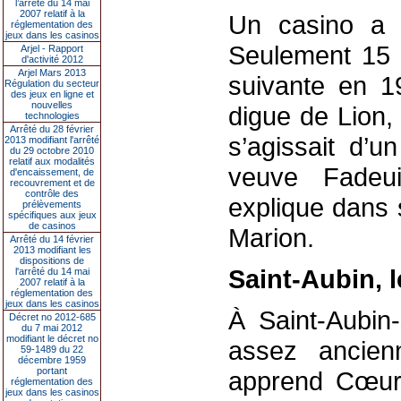
l’arrêté du 14 mai
2007 relatif à la
Un casino a é
réglementation des
jeux dans les casinos
Seulement 15 
Arjel - Rapport
d'activité 2012
Arjel Mars 2013
suivante en 19
Régulation du secteur
des jeux en ligne et
nouvelles
digue de Lion, l
technologies
Arrêté du 28 février
s’agissait d’u
2013 modifiant l'arrêté
du 29 octobre 2010
relatif aux modalités
veuve Fadeui
d'encaissement, de
recouvrement et de
contrôle des
explique dans 
prélèvements
spécifiques aux jeux
de casinos
Marion.
Arrêté du 14 février
2013 modifiant les
dispositions de
Saint-Aubin, l
l'arrêté du 14 mai
2007 relatif à la
réglementation des
jeux dans les casinos
À Saint-Aubin-
Décret no 2012-685
du 7 mai 2012
modifiant le décret no
assez ancien
59-1489 du 22
décembre 1959
portant
apprend Cœur 
réglementation des
jeux dans les casinos