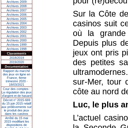
pour (re)découv
Archives 2009
Archives 2008
Archives 2007
Sur la Côte de
Archives 2006
Archives 2005
casinos suit c
Archives 2004
Archives 2003
où la grande 
Archives 2002
Archives 2001
Depuis plus de
Archives 2000
Archives 1999
Archives 1998
jeux ont pris 
Classements
2018/2019
des petites s
2019/2020
Documentation
ultramodernes
Rapport du marché
des jeux en ligne en
France, 4eme
sur-Mer, tour 
trimestre 2020 -
18/03/2021
côte au nord d
Cour des comptes -
La régulation des jeux
d’argent et de hasard
Décret n° 2015-669
Luc, le plus a
du 15 juin 2015 relatif
aux prélèvements sur
le produit des jeux
dans les casinos
L’actuel casin
Arrêté du 15 mai
2015 modifiant les
la Seconde Gu
dispositions de