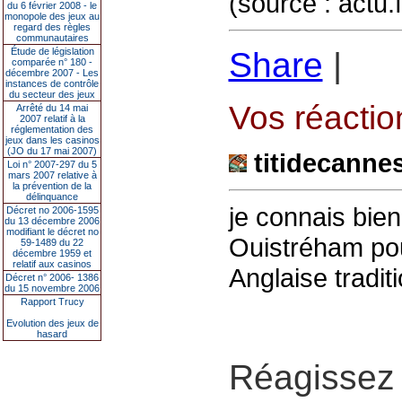
(source : actu.
du 6 février 2008 - le
monopole des jeux au
regard des règles
communautaires
Étude de législation
Share
|
comparée n° 180 -
décembre 2007 - Les
instances de contrôle
du secteur des jeux
Vos réaction
Arrêté du 14 mai
2007 relatif à la
réglementation des
jeux dans les casinos
(JO du 17 mai 2007)
titidecanne
Loi n° 2007-297 du 5
mars 2007 relative à
la prévention de la
délinquance
je connais bien
Décret no 2006-1595
du 13 décembre 2006
modifiant le décret no
Ouistréham pour
59-1489 du 22
décembre 1959 et
relatif aux casinos
Anglaise traditi
Décret n° 2006- 1386
du 15 novembre 2006
Rapport Trucy
Evolution des jeux de
hasard
Réagissez 