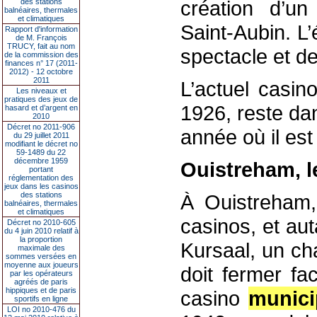
création d’un
des stations
balnéaires, thermales
et climatiques
Saint-Aubin. L’
Rapport d'information
de M. François
TRUCY, fait au nom
spectacle et de
de la commission des
finances n° 17 (2011-
2012) - 12 octobre
2011
L’actuel casin
Les niveaux et
pratiques des jeux de
1926, reste da
hasard et d’argent en
2010
Décret no 2011-906
année où il est
du 29 juillet 2011
modifiant le décret no
59-1489 du 22
décembre 1959
Ouistreham, l
portant
réglementation des
jeux dans les casinos
des stations
À Ouistreham,
balnéaires, thermales
et climatiques
casinos, et aut
Décret no 2010-605
du 4 juin 2010 relatif à
la proportion
Kursaal, un ch
maximale des
sommes versées en
moyenne aux joueurs
doit fermer f
par les opérateurs
agréés de paris
hippiques et de paris
casino
munici
sportifs en ligne
LOI no 2010-476 du