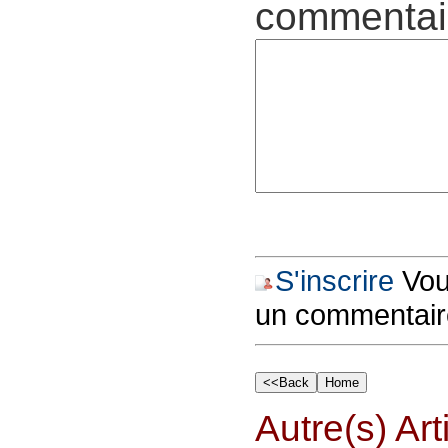
commentair
S'inscrire
Vous
un commentair
Autre(s) Art