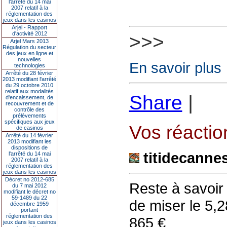
l’arrêté du 14 mai
2007 relatif à la
réglementation des
jeux dans les casinos
Arjel - Rapport
d'activité 2012
>>>
Arjel Mars 2013
Régulation du secteur
des jeux en ligne et
nouvelles
En savoir plus
technologies
Arrêté du 28 février
2013 modifiant l'arrêté
du 29 octobre 2010
relatif aux modalités
Share
|
d'encaissement, de
recouvrement et de
contrôle des
prélèvements
spécifiques aux jeux
Vos réaction
de casinos
Arrêté du 14 février
2013 modifiant les
dispositions de
titidecanne
l'arrêté du 14 mai
2007 relatif à la
réglementation des
jeux dans les casinos
Décret no 2012-685
Reste à savoir 
du 7 mai 2012
modifiant le décret no
59-1489 du 22
de miser le 5,
décembre 1959
portant
réglementation des
865 €
jeux dans les casinos