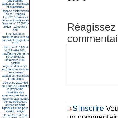
des stations
balnéaires, thermales
et climatiques
Rapport d'information
de M. François
TRUCY, fait au nom
de la commission des
Réagissez 
finances n° 17 (2011-
2012) - 12 octobre
2011
Les niveaux et
commentair
pratiques des jeux de
hasard et d’argent en
2010
Décret no 2011-906
du 29 juillet 2011
modifiant le décret no
59-1489 du 22
décembre 1959
portant
réglementation des
jeux dans les casinos
des stations
balnéaires, thermales
et climatiques
Décret no 2010-605
du 4 juin 2010 relatif à
la proportion
maximale des
sommes versées en
moyenne aux joueurs
par les opérateurs
agréés de paris
S'inscrire
Vous
hippiques et de paris
sportifs en ligne
un commentair
LOI no 2010-476 du