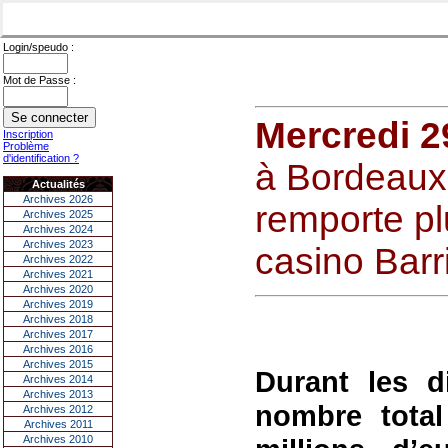
Login/speudo :
Mot de Passe :
Mercredi 2
Inscription
Problème
d'identification ?
à Bordeaux 
Actualités
Archives 2026
remporte pl
Archives 2025
Archives 2024
Archives 2023
casino Barr
Archives 2022
Archives 2021
Archives 2020
Archives 2019
Archives 2018
Archives 2017
Archives 2016
Archives 2015
Durant les 
Archives 2014
Archives 2013
nombre tota
Archives 2012
Archives 2011
Archives 2010