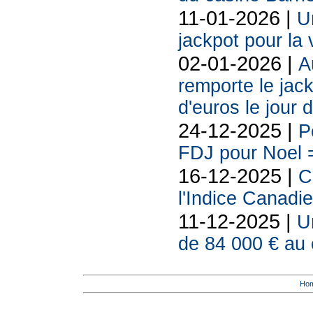
11-01-2026 |
U
jackpot pour la 
02-01-2026 |
A
remporte le jack
d'euros le jour d
24-12-2025 |
P
FDJ pour Noel =
16-12-2025 |
C
l'Indice Canadi
11-12-2025 |
U
de 84 000 € au 
Ho