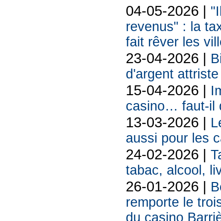
04-05-2026 |
"
revenus" : la ta
fait rêver les v
23-04-2026 |
B
d'argent attriste
15-04-2026 |
I
casino… faut-il 
13-03-2026 |
L
aussi pour les 
24-02-2026 |
T
tabac, alcool, liv
26-01-2026 |
B
remporte le troi
du casino Barri