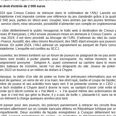
n droit d’entrée de 2 000 euros
2024 que Cresus Casino se retrouve dans le collimateur de l’ANJ. Lancée un
 plateforme s’est imposée comme une référence du jeu clandestin grâce à la qual
 2 500 jeux, parties en direct avec croupier, lives animés par des jeunes femmes
s, service client, mise sécurisée, possibilité d’alimenter son compte en cryptomonn
ite cible délibérément le public hexagonal, le trafic web à destination de Cresus
esses IP françaises. L’ANJ envoie plusieurs mises en demeure à Cresus Casino ;
En mai 2024, il est donc procédé au blocage de l’URL (l’adresse du site) du casi
 France. Aussitôt, des sites miroirs fleurissent, des SMS étant envoyés aux joueurs
resse. En juillet 2024, l’ANJ adresse un signalement au parquet de Paris conce
la plateforme. L’enquête est confiée au SCCJ.
uvertes, les limiers tombent sur un forum de joueurs se plaignant de ne pas avoir 
niers sont incités à porter plainte pour escroquerie. Au même moment, le se
enseignement anonyme : Grégoire A., ayant commencé sa carrière dans le mon
es bateaux de croisière, serait l’un des dirigeants du site. Joueur de poker
 en 2023 un tournoi à un million de dollars à Chypre.
époque, la vidéo d’un site de poker va livrer de précieuses informations aux e
uil de gameur, un verre de vin à la main, tee-shirt rayé, barbe et coupe de hipster
rrière de joueur et ses activités hors tapis vert. Il se présente comme le « CEO
de tech installée à Chypre dont il donne le nom, se vantant d’avoir créé entre di
monde qu’il décrit comme le « Far West » : « J’ai quand même des actionnaires de
 que si c’est moi qui gère la thune, il y a pas de boîte », plaisante-t-il, sans se 
t un élément à charge quelques années plus tard.
nt passer pour des joueurs, les policiers parviennent à retracer les circuits fin
ersées atterrissent sur un compte bancaire détenu en République tchèque par un
compartimenté. Deux sociétés de façade enregistrées à Curaçao détiennent les 