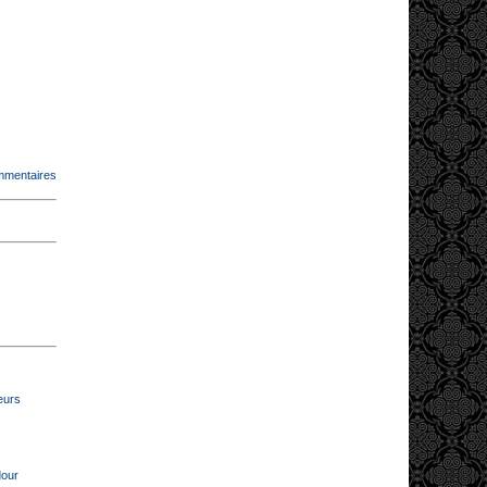
mmentaires
eurs
dour