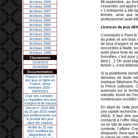
Mi-septembre, au len
Archives 2009
l’essentiel, ont appri
Archives 2008
» L’entreprise a été l
Archives 2007
fermée, ainsi que l
Archives 2006
professionnel avait été
Archives 2005
Archives 2004
Licences de jeux dél
Archives 2003
Archives 2002
Convoqués à Paris le 8
Archives 2001
du poker, et son bras 
Archives 2000
de jeux d’argent et d
rencontrés à Malte, so
Archives 1999
autre place forte du s
Archives 1998
honnêtes, c’est pour ç
Classements
faire […]. On avait pi
2018/2019
fermer », s’est défendu
2019/2020
Documentation
Si la plateforme bénéf
Rapport du marché
dénuées de toute val
des jeux en ligne en
explique Stéphane Pial
France, 4eme
la Police judiciaire.
trimestre 2020 -
autorisés sur le terr
18/03/2021
interdits. Ironie de l’
Cour des comptes -
nombreuses sociétés t
La régulation des jeux
d’argent et de hasard
En dépit de cette pro
Décret n° 2015-669
une rapide recherche. 
du 15 juin 2015 relatif
aux prélèvements sur
(ANJ). Il faut dire 
le produit des jeux
consacré à l’offre ill
dans les casinos
ou un site de paris n
Arrêté du 15 mai
contexte, l’affaire 
2015 modifiant les
dirigeants. Ainsi que 
dispositions de
la nature de cette offr