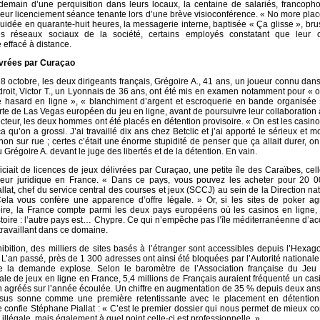
demain d’une perquisition dans leurs locaux, la centaine de salariés, francoph
s leur licenciement séance tenante lors d’une brève visioconférence. « No more plac
iquidée en quarante-huit heures, la messagerie interne, baptisée « Ça glisse », b
es réseaux sociaux de la société, certains employés constatant que leur o
 effacé à distance.
ivrées par Curaçao
 octobre, les deux dirigeants français, Grégoire A., 41 ans, un joueur connu dans
droit, Victor T., un Lyonnais de 36 ans, ont été mis en examen notamment pour « offr
e hasard en ligne », « blanchiment d’argent et escroquerie en bande organisée 
rte de Las Vegas européen du jeu en ligne, avant de poursuivre leur collaboration
ecteur, les deux hommes ont été placés en détention provisoire. « On est les casino
a qu’on a grossi. J’ai travaillé dix ans chez Betclic et j’ai apporté le sérieux et m
gnon sur rue ; certes c’était une énorme stupidité de penser que ça allait durer, on
 Grégoire A. devant le juge des libertés et de la détention. En vain.
iciait de licences de jeux délivrées par Curaçao, une petite île des Caraïbes, cell
eur juridique en France. « Dans ce pays, vous pouvez les acheter pour 20 0
lat, chef du service central des courses et jeux (SCCJ) au sein de la Direction na
 Cela vous confère une apparence d’offre légale. » Or, si les sites de poker a
itoire, la France compte parmi les deux pays européens où les casinos en ligne,
histoire : l’autre pays est… Chypre. Ce qui n’empêche pas l’île méditerranéenne d’acc
ravaillant dans ce domaine.
hibition, des milliers de sites basés à l’étranger sont accessibles depuis l’Hexa
L’an passé, près de 1 300 adresses ont ainsi été bloquées par l’Autorité national
que la demande explose. Selon le baromètre de l’Association française du Jeu
égale de jeux en ligne en France, 5,4 millions de Français auraient fréquenté un casi
on agréés sur l’année écoulée. Un chiffre en augmentation de 35 % depuis deux an
Cresus sonne comme une première retentissante avec le placement en détentio
le confie Stéphane Piallat : « C’est le premier dossier qui nous permet de mieux 
e illégale, mais également à quel point celle-ci est professionnelle. »