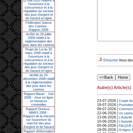
12 mai 2010 relative à
l’ouverture à la
concurrence et à la
régulation du secteur
des jeux d’argent et
de hasard en ligne
Fédération Suisse
des Casinos -
Rapport 2009
Arrêté du 29 juillet
2009 relatif à la
réglementation des
jeux dans les casinos
Projet de Loi du 30
mars 2009 relatif à
l’ouverture à la
concurrence et à la
S'inscrire
Vous deve
régulation du secteur
des jeux d’argent et
de hasard en ligne
Arrêté du 24
décembre 2008 relatif
à la réglementation
des jeux dans les
Autre(s) Article(s)
casinos
Rapport Bauer - Juin
2008 - Jeux en ligne
23-07-2026 |
Coupe du 
et menaces
criminelles
19-07-2026 |
Promotion 
09-07-2026 |
Rapport Durieux -
Comment de
MARS 2008 -
22-06-2026 |
Un casino 
Rapport de la mission
13-06-2026 |
L'Autorité
sur l’ouverture du
10-06-2026 |
L'Autorité
marché des jeux
05-06-2026 |
FALQUE PI
d’argent et de hasard
19-05-2026 |
Grégory R
Rapport d'information