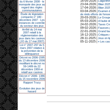
16-05-2026 |
L’algorit
du 6 février 2008 - le
23-04-2026 |
Bilan 2025
monopole des jeux au
regard des règles
17-04-2026 |
Bilan 2025
communautaires
03-04-2026 |
Examen de
Étude de législation
de réels efforts de l’ens
comparée n° 180 -
20-03-2026 |
Le Groupe
décembre 2007 - Les
05-03-2026 |
A l’aube 
instances de contrôle
24-02-2026 |
Taxes Cres
du secteur des jeux
09-02-2026 |
Fausses p
Arrêté du 14 mai
22-01-2026 |
Grand fav
2007 relatif à la
16-12-2025 |
Critiques
réglementation des
28-11-2025 |
Jeux en li
jeux dans les casinos
(JO du 17 mai 2007)
05-11-2025 |
« Les casi
Loi n° 2007-297 du 5
mars 2007 relative à
la prévention de la
délinquance
Décret no 2006-1595
du 13 décembre 2006
modifiant le décret no
59-1489 du 22
décembre 1959 et
relatif aux casinos
Décret n° 2006- 1386
du 15 novembre 2006
Rapport Trucy
Evolution des jeux de
hasard