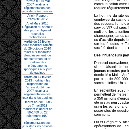
Tech4S gère, de son 
l’arrêté du 14 mai
communication avec le
2007 relatif à la
réglementation des
requiert régulièrement 
jeux dans les casinos
La hot line du site es
Arjel - Rapport
d'activité 2012
employée du casino a
Arjel Mars 2013
des secours, l’employ
Régulation du secteur
service VIP est spéci
des jeux en ligne et
multiplie les attent
nouvelles
champagne, cartes cad
technologies
eu d’activité depuis l
Arrêté du 28 février
sur les écoutes. « To
2013 modifiant l'arrêté
société, dont certains
du 29 octobre 2010
relatif aux modalités
Des influenceurs pay
d'encaissement, de
recouvrement et de
contrôle des
Dans cet écosystème, d
prélèvements
site en faisant miroit
spécifiques aux jeux
joueurs recrutés par 
de casinos
domicilié à Malte. Aprè
Arrêté du 14 février
par plus de 800 000 f
2013 modifiant les
sommes folles. Un succ
dispositions de
l'arrêté du 14 mai
En septembre 2025, le
2007 relatif à la
réglementation des
permettent de mettre
jeux dans les casinos
à 350 millions d’euros
Décret no 2012-685
été mis au jour : Jack
du 7 mai 2012
gravi les échelons, o
modifiant le décret no
poser plus de question
59-1489 du 22
commenter.
décembre 1959
portant
Lui et Grégoire A. affi
réglementation des
opérationnels de Tec
jeux dans les casinos