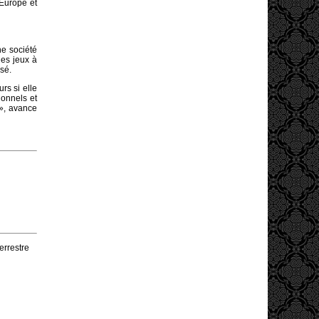
’Europe et
ne société
des jeux à
sé.
rs si elle
ionnels et
 », avance
errestre