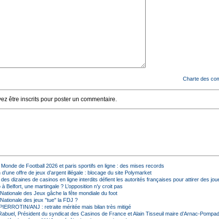
Charte des co
z être inscrits pour poster un commentaire.
Monde de Football 2026 et paris sportifs en ligne : des mises records
d’une offre de jeux d’argent illégale : blocage du site Polymarket
s dizaines de casinos en ligne interdits défient les autorités françaises pour attirer des jou
à Belfort, une martingale ? L’opposition n’y croit pas
 Nationale des Jeux gâche la fête mondiale du foot
 Nationale des jeux "tue" la FDJ ?
ERROTIN/ANJ : retraite méritée mais bilan très mitigé
abuel, Président du syndicat des Casinos de France et Alain Tisseuil maire d’Arnac-Pompa