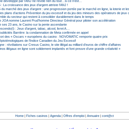
hme développé par l’ANJ ne révèle rien du tout…si ce n’est…
 : La croissance des jeux d'argent attriste l'ANJ !
 du marché des jeux d’argent : une progression portée par le marché en ligne, la loterie et le
s plans d’actions Prévention du jeu excessif et du jeu des mineurs des opérateurs de jeux d
emble du secteur qui restent à consolider durablement dans le temps
 JOA nomme Laurent Prud’homme Directeur Général pour piloter son accélération
de ses 23 ans, le Casino sur la pente ascendante
cendo(I) : Jeux d'argent, tabac, alcool, livret A....
ublicités Barrière: la condamnation de Meta confirmée en appel
ori des « Oscars » européens du casino : NOVOMATIC remporte quatre prix
 épistémologiques de l'Indice Canadien du Jeu Excessif
gne : révélations sur Cresus Casino, le site illégal au milliard d’euros de chiffre d’affaires
nos illégaux en ligne sont solidement implantés et font preuve d’une grande créativité »
Home
|
Fiches casinos
|
Agenda
|
Offres d'emploi
|
Annuaire
|
cont@ct