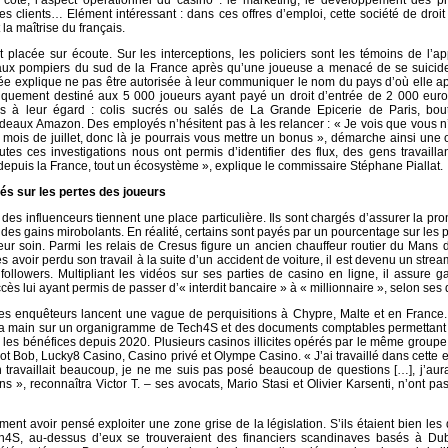
côté, l’aspect opérationnel du casino : le marketing, le développement des pro
s clients… Elément intéressant : dans ces offres d’emploi, cette société de droit
la maîtrise du français.
t placée sur écoute. Sur les interceptions, les policiers sont les témoins de l’a
ux pompiers du sud de la France après qu’une joueuse a menacé de se suicide
ée explique ne pas être autorisée à leur communiquer le nom du pays d’où elle a
fiquement destiné aux 5 000 joueurs ayant payé un droit d’entrée de 2 000 euro
ions à leur égard : colis sucrés ou salés de La Grande Epicerie de Paris, bout
eaux Amazon. Des employés n’hésitent pas à les relancer : « Je vois que vous n
e mois de juillet, donc là je pourrais vous mettre un bonus », démarche ainsi une 
utes ces investigations nous ont permis d’identifier des flux, des gens travailla
 depuis la France, tout un écosystème », explique le commissaire Stéphane Piallat.
és sur les pertes des joueurs
es influenceurs tiennent une place particulière. Ils sont chargés d’assurer la pr
er des gains mirobolants. En réalité, certains sont payés par un pourcentage sur les 
leur soin. Parmi les relais de Cresus figure un ancien chauffeur routier du Mans
s avoir perdu son travail à la suite d’un accident de voiture, il est devenu un strea
ollowers. Multipliant les vidéos sur ses parties de casino en ligne, il assure 
ès lui ayant permis de passer d’« interdit bancaire » à « millionnaire », selon ses d
s enquêteurs lancent une vague de perquisitions à Chypre, Malte et en France. 
 la main sur un organigramme de Tech4S et des documents comptables permettant 
 les bénéfices depuis 2020. Plusieurs casinos illicites opérés par le même groupe
pot Bob, Lucky8 Casino, Casino privé et Olympe Casino. « J’ai travaillé dans cette e
n travaillait beaucoup, je ne me suis pas posé beaucoup de questions […], j’au
s », reconnaîtra Victor T. – ses avocats, Mario Stasi et Olivier Karsenti, n’ont pa
rment avoir pensé exploiter une zone grise de la législation. S’ils étaient bien les 
h4S, au-dessus d’eux se trouveraient des financiers scandinaves basés à Dub