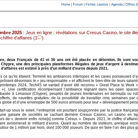
Home
|
Forum
|
Fiches casinos
|
Agenda
|
Offres d
embre 2025
: Jeux en ligne : révélations sur Cresus Casino, le site illé
chiffre d’affaires (1
)
re, deux Français de 41 et 36 ans ont été placés en détention. Ils sont s
s Chypre, une des principales plateformes illégales de jeux d’argent à destina
 d’affaires est estimé à près d’un milliard d’euros depuis 2021.
us ce qu’ils étaient. Terminé les ambiances interlopes et les caves poisseuses d’
rônent désormais le « jeu responsable » et affichent le bien-être de leurs salari
u printemps 2024, Tech4S se vantait d’avoir été reconnu « Great Place to Work 
ler »). Une certification récompensant l’ambiance régnant dans les open spaces
h basée à Limassol (Chypre), peuplés de jeunes trentenaires en bermuda ou rob
offerts, de navettes gratuites, de la possibilité de travailler cinq semaines par
du globe et d’une enveloppe de 500 euros annuels pour leur « développement pers
rt-up sous le soleil, l’entreprise est pourtant soupçonnée par la justice française
’une galaxie de sociétés se cachant derrière Cresus Casino, un casino en lign
rs de « devenir enfin riche[s] comme Crésus ». Depuis 2021, le chiffre d’affaire
aire avoisinerait le milliard d’euros. Quant au nombre de visiteurs, presque exc
 autour de 1 million par mois, dont 100 000 joueurs. De quoi en faire l’un des plus gr