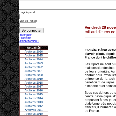
Login/speudo :
Mot de Passe :
Vendredi 28 nov
milliard d’euros de 
Inscription
Problème
d'identification ?
Actualités
Enquête Début octob
Archives 2026
d’avoir piloté, depui
Archives 2025
France dont le chiffre
Archives 2024
Archives 2023
Les tripots ne sont pl
Archives 2022
maisons clandestines p
Archives 2021
de leurs priorités. A
Archives 2020
endroit pour travail
entreprise de la tec
Archives 2019
bénéficiant de repas 
Archives 2018
n’importe quel point 
Archives 2017
Archives 2016
Sous ses dehors de sta
Archives 2015
centre névralgique d
Archives 2014
proposant à ses joueu
Archives 2013
plateforme très popul
Archives 2012
français, il tournerait
Archives 2011
de France.
Archives 2010