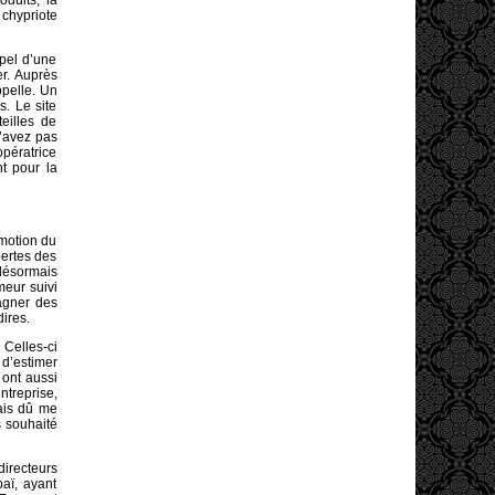
duits, la
 chypriote
ppel d’une
r. Auprès
ppelle. Un
s. Le site
eilles de
’avez pas
opératrice
nt pour la
omotion du
pertes des
 désormais
meur suivi
gagner des
ires.
Celles-ci
d’estimer
 ont aussi
ntreprise,
rais dû me
s souhaité
directeurs
aï, ayant