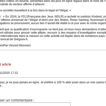
iétés cotées en Bourse, présentes dans les jeux en ligne légaux dans le nord de l
aliste du secteur affirme d’ailleurs :
 sociétés travaillent à la fois dans le légal et l’illégal. »
er : « En 2024, la FDJ [Française des Jeux, NDLR] a racheté le suédois Kindred, u
’affaires provenait de l’illégal et dont une des filiales, Relax Gaming, fournissait 
igations se poursuivent, aucun lien n’aurait été établi à ce jour avec le crime organi
c’est que la qualification d’escroquerie ne tient pas et nous nous demandons d’ailleu
t utilisée pour grossir cette affaire, recourir à des moyens d’investigation except
on internationale dans la mesure où cette activité est légale dans de nombreux pays
’avocat de Grégoire A.
om/Par Vincent Monnier)
 article
/11/2025 17:32
s, je ne joue jamais en ligne. Je préfère à 100 % aller jouer dans un vrai casino t
e..
ser un commentaire :