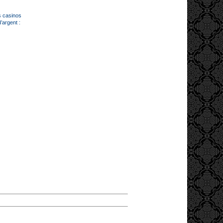
s casinos
’argent :