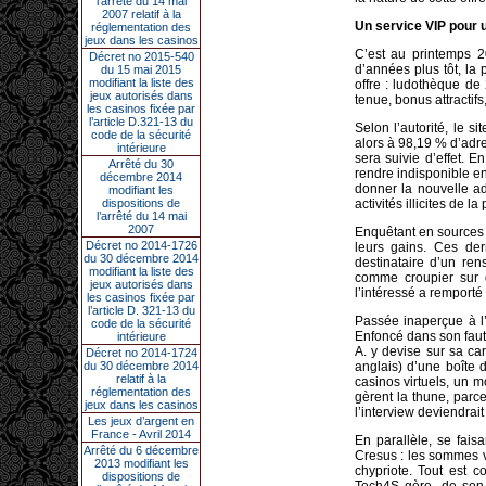
l’arrêté du 14 mai
2007 relatif à la
Un service VIP pour u
réglementation des
jeux dans les casinos
C’est au printemps 
Décret no 2015-540
d’années plus tôt, la
du 15 mai 2015
modifiant la liste des
offre : ludothèque de
jeux autorisés dans
tenue, bonus attractif
les casinos fixée par
l’article D.321-13 du
Selon l’autorité, le s
code de la sécurité
alors à 98,19 % d’adr
intérieure
sera suivie d’effet. 
Arrêté du 30
rendre indisponible en
décembre 2014
donner la nouvelle ad
modifiant les
dispositions de
activités illicites de 
l’arrêté du 14 mai
2007
Enquêtant en sources o
Décret no 2014-1726
leurs gains. Ces der
du 30 décembre 2014
destinataire d’un r
modifiant la liste des
comme croupier sur d
jeux autorisés dans
l’intéressé a remporté
les casinos fixée par
l’article D. 321-13 du
Passée inaperçue à l’
code de la sécurité
Enfoncé dans son faute
intérieure
A. y devise sur sa ca
Décret no 2014-1724
du 30 décembre 2014
anglais) d’une boîte 
relatif à la
casinos virtuels, un 
réglementation des
gèrent la thune, parce
jeux dans les casinos
l’interview deviendrai
Les jeux d’argent en
France - Avril 2014
En parallèle, se faisa
Arrêté du 6 décembre
Cresus : les sommes v
2013 modifiant les
chypriote. Tout est 
dispositions de