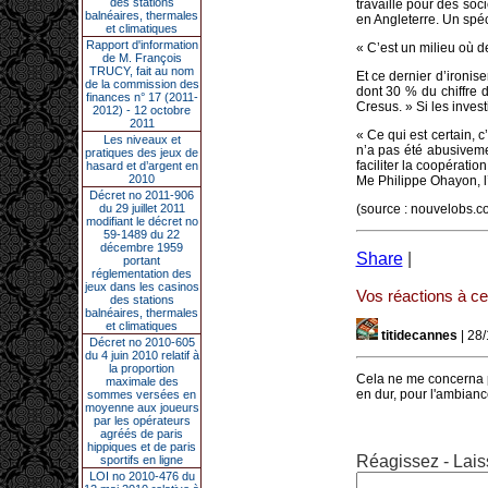
des stations
travaillé pour des soc
balnéaires, thermales
en Angleterre. Un spéci
et climatiques
Rapport d'information
« C’est un milieu où des
de M. François
TRUCY, fait au nom
Et ce dernier d’ironis
de la commission des
dont 30 % du chiffre d
finances n° 17 (2011-
Cresus. » Si les invest
2012) - 12 octobre
2011
« Ce qui est certain, 
Les niveaux et
n’a pas été abusivemen
pratiques des jeux de
faciliter la coopérati
hasard et d’argent en
2010
Me Philippe Ohayon, l
Décret no 2011-906
du 29 juillet 2011
(source : nouvelobs.c
modifiant le décret no
59-1489 du 22
décembre 1959
Share
|
portant
réglementation des
jeux dans les casinos
Vos réactions à cet
des stations
balnéaires, thermales
et climatiques
titidecannes
| 28
Décret no 2010-605
du 4 juin 2010 relatif à
la proportion
Cela ne me concerna pa
maximale des
en dur, pour l'ambianc
sommes versées en
moyenne aux joueurs
par les opérateurs
agréés de paris
hippiques et de paris
Réagissez - Lais
sportifs en ligne
LOI no 2010-476 du