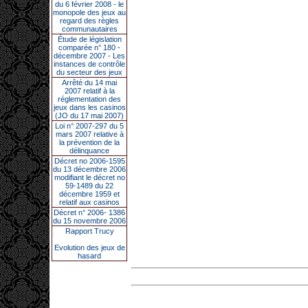
du 6 février 2008 - le
monopole des jeux au
regard des règles
communautaires
Étude de législation
comparée n° 180 -
décembre 2007 - Les
instances de contrôle
du secteur des jeux
Arrêté du 14 mai
2007 relatif à la
réglementation des
jeux dans les casinos
(JO du 17 mai 2007)
Loi n° 2007-297 du 5
mars 2007 relative à
la prévention de la
délinquance
Décret no 2006-1595
du 13 décembre 2006
modifiant le décret no
59-1489 du 22
décembre 1959 et
relatif aux casinos
Décret n° 2006- 1386
du 15 novembre 2006
Rapport Trucy
Evolution des jeux de
hasard