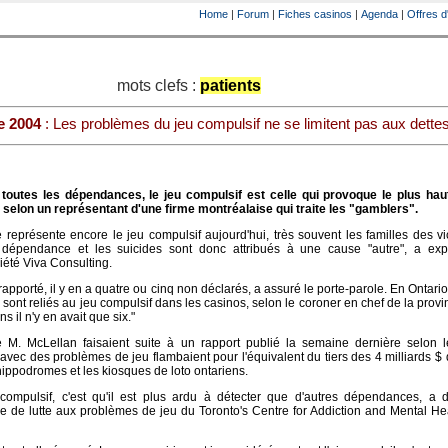
Home
|
Forum
|
Fiches casinos
|
Agenda
|
Offres d
mots clefs :
patients
e 2004
: Les problèmes du jeu compulsif ne se limitent pas aux dettes
outes les dépendances, le jeu compulsif est celle qui provoque le plus hau
, selon un représentant d'une firme montréalaise qui traite les "gamblers".
représente encore le jeu compulsif aujourd'hui, très souvent les familles des v
 dépendance et les suicides sont donc attribués à une cause "autre", a exp
été Viva Consulting.
apporté, il y en a quatre ou cinq non déclarés, a assuré le porte-parole. En Ontari
sont reliés au jeu compulsif dans les casinos, selon le coroner en chef de la provi
s il n'y en avait que six."
M. McLellan faisaient suite à un rapport publié la semaine dernière selon l
avec des problèmes de jeu flambaient pour l'équivalent du tiers des 4 milliards 
hippodromes et les kiosques de loto ontariens.
 compulsif, c'est qu'il est plus ardu à détecter que d'autres dépendances, a d
ce de lutte aux problèmes de jeu du Toronto's Centre for Addiction and Mental He