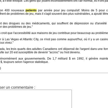
t, a-t-elle évoqué. Les gens qui jouent inconsidérément ont l'air normal, ils n'ont pas
viron 400 nouveaux
patients
par année pour jeu compulsif. Moins de 5 pour c
frent de problèmes de jeu, mais il s'agit souvent des plus vulnérables, a ajouté Mm
t des drogues ou des médicaments, qui souffrent de dépression ou d'anxiété 
er des problèmes de jeu."
croit que l'accessibilité aux maisons de jeu contribue pour beaucoup au problème
aller à Las Vegas et Atlantic City, ce n'est pas comme aujourd'hui, où il y a un casi
ous vivez."
ada, les trois quarts des adultes Canadiens ont dépensé de l'argent dans une fo
lte sur 20 est susceptible de devenir "accroc" ou l'est devenu.
e énormément aux gouvernements. De 1,7 milliard $ en 1992, il génère maint
$, toujours selon l'agence statistique.
)
ser un commentaire :