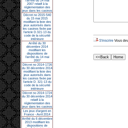
l’arrêté du 14 mai
2007 relatif à la
réglementation des
jeux dans les casinos
Décret no 2015-540
du 15 mai 2015
modifiant la liste des
jeux autorisés dans
les casinos fixée par
l’article D.321-13 du
code de la sécurité
intérieure
S'inscrire
Vous deve
Arrêté du 30
décembre 2014
modifiant les
dispositions de
l’arrêté du 14 mai
2007
Décret no 2014-1726
du 30 décembre 2014
modifiant la liste des
jeux autorisés dans
les casinos fixée par
l’article D. 321-13 du
code de la sécurité
intérieure
Décret no 2014-1724
du 30 décembre 2014
relatif à la
réglementation des
jeux dans les casinos
Les jeux d’argent en
France - Avril 2014
Arrêté du 6 décembre
2013 modifiant les
dispositions de