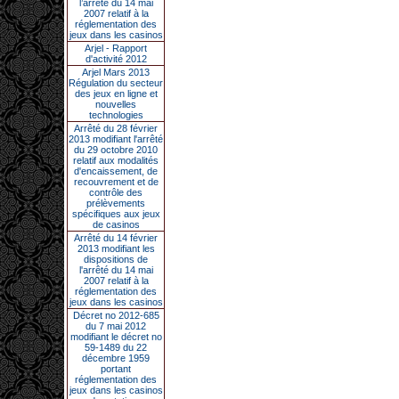
l’arrêté du 14 mai
2007 relatif à la
réglementation des
jeux dans les casinos
Arjel - Rapport
d'activité 2012
Arjel Mars 2013
Régulation du secteur
des jeux en ligne et
nouvelles
technologies
Arrêté du 28 février
2013 modifiant l'arrêté
du 29 octobre 2010
relatif aux modalités
d'encaissement, de
recouvrement et de
contrôle des
prélèvements
spécifiques aux jeux
de casinos
Arrêté du 14 février
2013 modifiant les
dispositions de
l'arrêté du 14 mai
2007 relatif à la
réglementation des
jeux dans les casinos
Décret no 2012-685
du 7 mai 2012
modifiant le décret no
59-1489 du 22
décembre 1959
portant
réglementation des
jeux dans les casinos