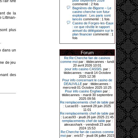
pour septembre 2026
 l'air ivre
jours plus tard, le vendredi 27 mars,
commenté : 2 fois
un joueur a décroché 12 086 euros
Bagnères-de-Bigorre – Le
sur une autre machine à sous.
casino cherche son futur
ent de la
exploitant : Les paris sont
Enfin, troisième et dernier jackpot,
e Littman-
lancés
commenté : 1 fois
record cette fois-ci, le samedi 28
Casino de Forges-les-Eaux
mars dernier. Quelque 111 322
: ce que révèle le rapport
euros ont été remportés sur la table
sont plus
annuel du délégataire sur le
d’Ultimate Texas Hold’em Poker,
plan financier
commenté : 1
grâce à une mise de 5 euros sur la
fois
case bonus et une quinte flush
.
royale. Ces gains ont été annoncés
dans un communiqué diffusé par le
no dans un
casino ce lundi 30 mars en soirée.
Forum
Re:Re:Cherche fan de casinos
comme moi
par : titidecannes - lundi
rme de jeu
20 avril 2026 10:01
11-01-2026|
pour info casino CASSIS.
par :
titidecannes - mardi 14 Octobre
enant des
Dimanche 11 janvier, en soirée, une
2025 12:38
cliente retraitée de 78 ans, habitant
Pour info concernant le casino de
Trémuson, a eu l’énorme surprise
DEAUVILLE
par : titidecannes -
de décrocher un méga jackpot.
mercredi 01 Octobre 2025 10:25
Pour info casino Enghien
par :
Elle n’a misé que 88 centimes sur
titidecannes - mardi 30 septembre
une machine à sous et a remporté
2025 09:56
4_ 239 €?!
Re:remplacements chef de table
par
: Lucas93 - samedi 28 juin 2025
11:01
Re:remplacements chef de table
par
: Lucas93 - jeudi 26 juin 2025 21:45
10-01-2026|
remplacements chef de table
par :
alexasshark - vendredi 23 août
Au « Kasino » de Fréhel, une
2024 15:53
vacancière a décroché le jackpot
Re:Cherche fan de casinos comme
en misant seulement 68
moi
par : eric57 - jeudi 06 juillet 2023
centimes. Elle remporte plus de