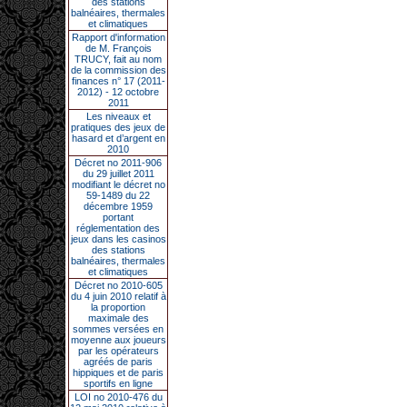
des stations
balnéaires, thermales
et climatiques
Rapport d'information
de M. François
TRUCY, fait au nom
de la commission des
finances n° 17 (2011-
2012) - 12 octobre
2011
Les niveaux et
pratiques des jeux de
hasard et d’argent en
2010
Décret no 2011-906
du 29 juillet 2011
modifiant le décret no
59-1489 du 22
décembre 1959
portant
réglementation des
jeux dans les casinos
des stations
balnéaires, thermales
et climatiques
Décret no 2010-605
du 4 juin 2010 relatif à
la proportion
maximale des
sommes versées en
moyenne aux joueurs
par les opérateurs
agréés de paris
hippiques et de paris
sportifs en ligne
LOI no 2010-476 du