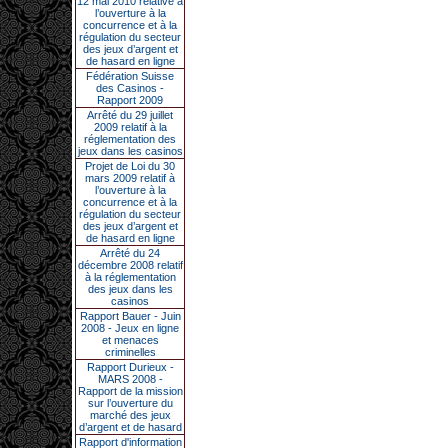
12 mai 2010 relative à
l’ouverture à la
concurrence et à la
régulation du secteur
des jeux d’argent et
de hasard en ligne
Fédération Suisse
des Casinos -
Rapport 2009
Arrêté du 29 juillet
2009 relatif à la
réglementation des
jeux dans les casinos
Projet de Loi du 30
mars 2009 relatif à
l’ouverture à la
concurrence et à la
régulation du secteur
des jeux d’argent et
de hasard en ligne
Arrêté du 24
décembre 2008 relatif
à la réglementation
des jeux dans les
casinos
Rapport Bauer - Juin
2008 - Jeux en ligne
et menaces
criminelles
Rapport Durieux -
MARS 2008 -
Rapport de la mission
sur l’ouverture du
marché des jeux
d’argent et de hasard
Rapport d'information