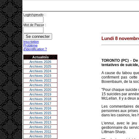
Login/speudo :
Mot de Passe :
Lundi 8 novembr
Inscription
Problème
d'identification ?
Actualités
TORONTO (PC) - De t
Archives 2026
tentatives de suicide
Archives 2025
Archives 2024
A cause du tabou que 
Archives 2023
confirment pas cette
Archives 2022
Boxenbaum, de la soci
Archives 2021
"Pour chaque suicide r
Archives 2020
15 suicides par année 
Archives 2019
McLellan. Il y a deux an
Archives 2018
Archives 2017
Les commentaires de 
Archives 2016
personnes aux prises 
Archives 2015
dans les casinos, les 
Archives 2014
Archives 2013
L'ennui, avec le jeu
Archives 2012
gestionnaire du servi
Archives 2011
Littman-Sharp.
Archives 2010