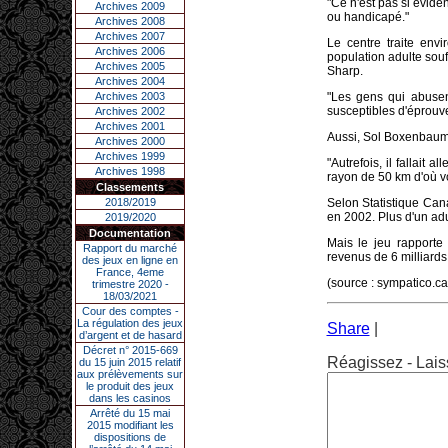
"Ce n'est pas si éviden
Archives 2009
ou handicapé."
Archives 2008
Archives 2007
Le centre traite en
Archives 2006
population adulte souf
Archives 2005
Sharp.
Archives 2004
Archives 2003
"Les gens qui abusen
susceptibles d'éprouv
Archives 2002
Archives 2001
Aussi, Sol Boxenbaum 
Archives 2000
Archives 1999
"Autrefois, il fallait 
Archives 1998
rayon de 50 km d'où v
Classements
2018/2019
Selon Statistique Can
en 2002. Plus d'un adu
2019/2020
Documentation
Mais le jeu rapport
Rapport du marché
revenus de 6 milliards 
des jeux en ligne en
France, 4eme
(source : sympatico.ca
trimestre 2020 -
18/03/2021
Cour des comptes -
La régulation des jeux
Share
|
d’argent et de hasard
Décret n° 2015-669
Réagissez - Lais
du 15 juin 2015 relatif
aux prélèvements sur
le produit des jeux
dans les casinos
Arrêté du 15 mai
2015 modifiant les
dispositions de