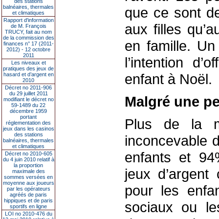
des stations
balnéaires, thermales
que ce sont de
et climatiques
Rapport d'information
aux filles qu’
de M. François
TRUCY, fait au nom
de la commission des
en famille. Un
finances n° 17 (2011-
2012) - 12 octobre
2011
l’intention d’
Les niveaux et
pratiques des jeux de
enfant à Noël.
hasard et d’argent en
2010
Décret no 2011-906
du 29 juillet 2011
Malgré une pe
modifiant le décret no
59-1489 du 22
décembre 1959
portant
Plus de la m
réglementation des
jeux dans les casinos
des stations
inconcevable d
balnéaires, thermales
et climatiques
enfants et 94
Décret no 2010-605
du 4 juin 2010 relatif à
la proportion
jeux d’argent
maximale des
sommes versées en
moyenne aux joueurs
pour les enfa
par les opérateurs
agréés de paris
hippiques et de paris
sociaux ou le
sportifs en ligne
LOI no 2010-476 du