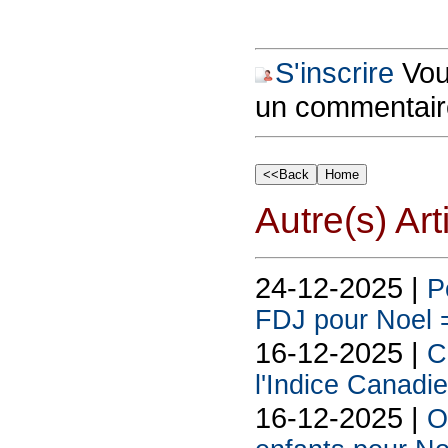
S'inscrire
Vous
un commentair
Autre(s) Art
24-12-2025 |
P
FDJ pour Noel =
16-12-2025 |
C
l'Indice Canadi
16-12-2025 |
O