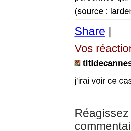
(source : larden
Share
|
Vos réaction
titidecanne
j'irai voir ce c
Réagissez 
commentair