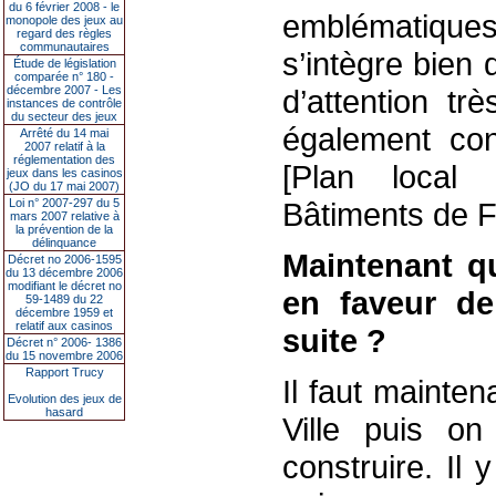
du 6 février 2008 - le
emblématiques
monopole des jeux au
regard des règles
communautaires
s’intègre bien
Étude de législation
comparée n° 180 -
décembre 2007 - Les
d’attention tr
instances de contrôle
du secteur des jeux
également con
Arrêté du 14 mai
2007 relatif à la
réglementation des
[Plan local
jeux dans les casinos
(JO du 17 mai 2007)
Loi n° 2007-297 du 5
Bâtiments de F
mars 2007 relative à
la prévention de la
délinquance
Maintenant q
Décret no 2006-1595
du 13 décembre 2006
modifiant le décret no
en faveur de
59-1489 du 22
décembre 1959 et
relatif aux casinos
suite ?
Décret n° 2006- 1386
du 15 novembre 2006
Rapport Trucy
Il faut mainten
Evolution des jeux de
hasard
Ville puis o
construire. Il