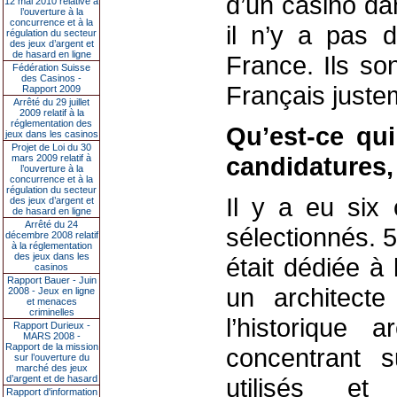
d’un casino da
12 mai 2010 relative à
l’ouverture à la
concurrence et à la
il n’y a pas d
régulation du secteur
des jeux d’argent et
de hasard en ligne
France. Ils so
Fédération Suisse
des Casinos -
Français juste
Rapport 2009
Arrêté du 29 juillet
2009 relatif à la
réglementation des
Qu’est-ce qu
jeux dans les casinos
Projet de Loi du 30
candidatures,
mars 2009 relatif à
l’ouverture à la
concurrence et à la
régulation du secteur
Il y a eu six
des jeux d’argent et
de hasard en ligne
Arrêté du 24
sélectionnés. 5
décembre 2008 relatif
à la réglementation
des jeux dans les
était dédiée à 
casinos
Rapport Bauer - Juin
un architecte
2008 - Jeux en ligne
et menaces
criminelles
l’historique 
Rapport Durieux -
MARS 2008 -
Rapport de la mission
concentrant s
sur l’ouverture du
marché des jeux
d’argent et de hasard
utilisés e
Rapport d'information