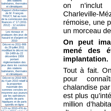
des stations
on n’inclu
balnéaires, thermales
et climatiques
Rapport d'information
Charleville-Mé
de M. François
TRUCY, fait au nom
de la commission des
rémoise, une p
finances n° 17 (2011-
2012) - 12 octobre
2011
un morceau de 
Les niveaux et
pratiques des jeux de
hasard et d’argent en
On peut imag
2010
Décret no 2011-906
du 29 juillet 2011
mené des ét
modifiant le décret no
59-1489 du 22
décembre 1959
implantation.
portant
réglementation des
jeux dans les casinos
Tout à fait. O
des stations
balnéaires, thermales
et climatiques
pour connaî
Décret no 2010-605
du 4 juin 2010 relatif à
la proportion
chalandise par
maximale des
sommes versées en
moyenne aux joueurs
est plus qu’int
par les opérateurs
agréés de paris
million d’habi
hippiques et de paris
sportifs en ligne
LOI no 2010-476 du