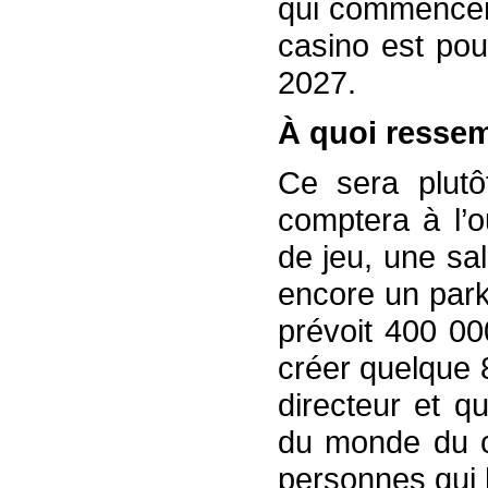
qui commencero
casino est pou
2027.
À quoi ressem
Ce sera plutôt
comptera à l’o
de jeu, une sa
encore un park
prévoit 400 00
créer quelque 
directeur et q
du monde du ca
personnes qui h