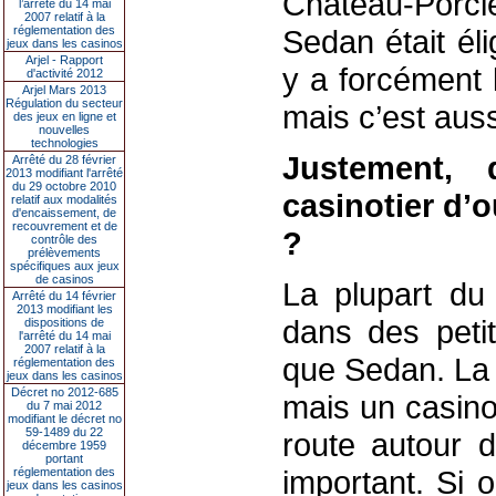
Château-Porci
l’arrêté du 14 mai
2007 relatif à la
réglementation des
Sedan était élig
jeux dans les casinos
Arjel - Rapport
y a forcément 
d'activité 2012
Arjel Mars 2013
Régulation du secteur
mais c’est auss
des jeux en ligne et
nouvelles
technologies
Justement, 
Arrêté du 28 février
2013 modifiant l'arrêté
du 29 octobre 2010
casinotier d’
relatif aux modalités
d'encaissement, de
recouvrement et de
?
contrôle des
prélèvements
spécifiques aux jeux
de casinos
La plupart du
Arrêté du 14 février
2013 modifiant les
dans des petit
dispositions de
l'arrêté du 14 mai
2007 relatif à la
que Sedan. La t
réglementation des
jeux dans les casinos
Décret no 2012-685
mais un casino
du 7 mai 2012
modifiant le décret no
59-1489 du 22
route autour d
décembre 1959
portant
important. Si 
réglementation des
jeux dans les casinos