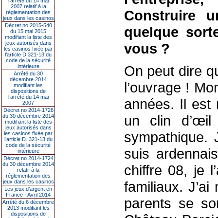
l’arrêté du 14 mai
2007 relatif à la
Construire 
réglementation des
jeux dans les casinos
Décret no 2015-540
quelque sort
du 15 mai 2015
modifiant la liste des
jeux autorisés dans
vous ?
les casinos fixée par
l’article D.321-13 du
code de la sécurité
On peut dire q
intérieure
Arrêté du 30
décembre 2014
l’ouvrage ! Mo
modifiant les
dispositions de
l’arrêté du 14 mai
années. Il est
2007
Décret no 2014-1726
un clin d’œi
du 30 décembre 2014
modifiant la liste des
jeux autorisés dans
sympathique. 
les casinos fixée par
l’article D. 321-13 du
code de la sécurité
suis ardennais
intérieure
Décret no 2014-1724
du 30 décembre 2014
chiffre 08, je
relatif à la
réglementation des
jeux dans les casinos
familiaux. J’a
Les jeux d’argent en
France - Avril 2014
parents se so
Arrêté du 6 décembre
2013 modifiant les
dispositions de