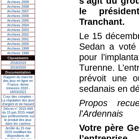
s’agit du gro
Archives 2009
Archives 2008
le présiden
Archives 2007
Archives 2006
Tranchant.
Archives 2005
Archives 2004
Archives 2003
Le 15 décembr
Archives 2002
Archives 2001
Sedan a voté 
Archives 2000
Archives 1999
Archives 1998
pour l’implant
Classements
2018/2019
Turenne. L’entr
2019/2020
Documentation
prévoit une o
Rapport du marché
des jeux en ligne en
France, 4eme
sedanais en d
trimestre 2020 -
18/03/2021
Cour des comptes -
Propos recue
La régulation des jeux
d’argent et de hasard
Décret n° 2015-669
l'Ardennais
du 15 juin 2015 relatif
aux prélèvements sur
le produit des jeux
dans les casinos
Votre père Ge
Arrêté du 15 mai
2015 modifiant les
l’entreprise
dispositions de