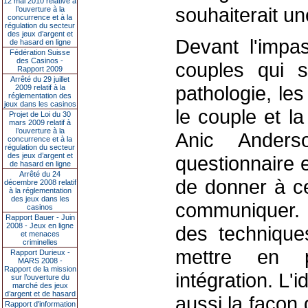
12 mai 2010 relative à
souhaiterait un
l’ouverture à la
concurrence et à la
régulation du secteur
des jeux d’argent et
Devant l'impa
de hasard en ligne
Fédération Suisse
des Casinos -
couples qui s
Rapport 2009
Arrêté du 29 juillet
pathologie, le
2009 relatif à la
réglementation des
jeux dans les casinos
le couple et l
Projet de Loi du 30
mars 2009 relatif à
l’ouverture à la
Anic Ander
concurrence et à la
régulation du secteur
des jeux d’argent et
questionnaire 
de hasard en ligne
Arrêté du 24
de donner à ce
décembre 2008 relatif
à la réglementation
des jeux dans les
communiquer. «
casinos
Rapport Bauer - Juin
2008 - Jeux en ligne
des technique
et menaces
criminelles
mettre en p
Rapport Durieux -
MARS 2008 -
Rapport de la mission
intégration. L'
sur l’ouverture du
marché des jeux
d’argent et de hasard
aussi la façon
Rapport d'information