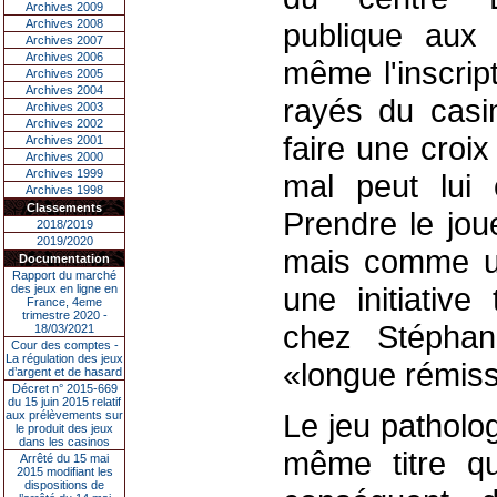
Archives 2009
Archives 2008
publique aux
Archives 2007
Archives 2006
même l'inscrip
Archives 2005
Archives 2004
rayés du casin
Archives 2003
Archives 2002
faire une croix
Archives 2001
Archives 2000
Archives 1999
mal peut lui 
Archives 1998
Classements
Prendre le jou
2018/2019
2019/2020
mais comme un 
Documentation
Rapport du marché
une initiativ
des jeux en ligne en
France, 4eme
trimestre 2020 -
chez Stéphan
18/03/2021
Cour des comptes -
La régulation des jeux
«longue rémiss
d’argent et de hasard
Décret n° 2015-669
du 15 juin 2015 relatif
Le jeu patholo
aux prélèvements sur
le produit des jeux
dans les casinos
même titre qu
Arrêté du 15 mai
2015 modifiant les
dispositions de