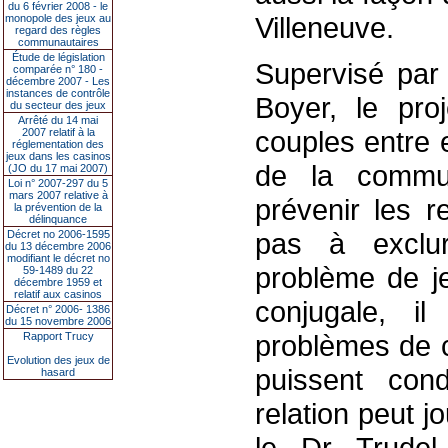
du 6 février 2008 - le
Villeneuve.
monopole des jeux au
regard des règles
communautaires
Étude de législation
Supervisé par 
comparée n° 180 -
décembre 2007 - Les
instances de contrôle
Boyer, le pro
du secteur des jeux
Arrêté du 14 mai
couples entre e
2007 relatif à la
réglementation des
jeux dans les casinos
de la commun
(JO du 17 mai 2007)
Loi n° 2007-297 du 5
mars 2007 relative à
prévenir les r
la prévention de la
délinquance
pas à exclur
Décret no 2006-1595
du 13 décembre 2006
modifiant le décret no
problème de jeu
59-1489 du 22
décembre 1959 et
relatif aux casinos
conjugale, i
Décret n° 2006- 1386
du 15 novembre 2006
problèmes de 
Rapport Trucy
Evolution des jeux de
puissent con
hasard
relation peut 
le Dr Trudel