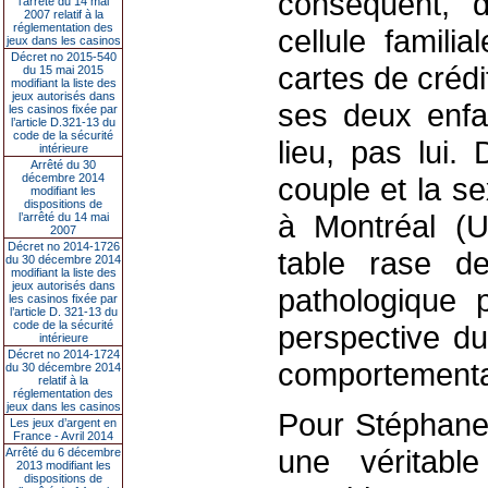
conséquent, d
l’arrêté du 14 mai
2007 relatif à la
réglementation des
cellule famili
jeux dans les casinos
Décret no 2015-540
cartes de crédi
du 15 mai 2015
modifiant la liste des
jeux autorisés dans
ses deux enfa
les casinos fixée par
l’article D.321-13 du
code de la sécurité
lieu, pas lui.
intérieure
Arrêté du 30
décembre 2014
couple et la s
modifiant les
dispositions de
à Montréal (U
l’arrêté du 14 mai
2007
Décret no 2014-1726
table rase d
du 30 décembre 2014
modifiant la liste des
jeux autorisés dans
pathologique 
les casinos fixée par
l’article D. 321-13 du
code de la sécurité
perspective du
intérieure
Décret no 2014-1724
comportementa
du 30 décembre 2014
relatif à la
réglementation des
jeux dans les casinos
Pour Stéphane 
Les jeux d’argent en
France - Avril 2014
une véritable
Arrêté du 6 décembre
2013 modifiant les
dispositions de