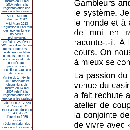
Gambleurs ano
l’arrêté du 14 mai
2007 relatif à la
réglementation des
le système. Je
jeux dans les casinos
Arjel - Rapport
d'activité 2012
le monde et à 
Arjel Mars 2013
Régulation du secteur
de moi en rac
des jeux en ligne et
nouvelles
technologies
raconte-t-il. À
Arrêté du 28 février
2013 modifiant l'arrêté
du 29 octobre 2010
cours. On nou
relatif aux modalités
d'encaissement, de
à mieux se co
recouvrement et de
contrôle des
prélèvements
spécifiques aux jeux
La passion du 
de casinos
Arrêté du 14 février
2013 modifiant les
venue du casin
dispositions de
l'arrêté du 14 mai
2007 relatif à la
a fait rechute 
réglementation des
jeux dans les casinos
atelier de cou
Décret no 2012-685
du 7 mai 2012
modifiant le décret no
la conjointe d
59-1489 du 22
décembre 1959
portant
de vivre avec 
réglementation des
jeux dans les casinos