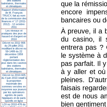
des stations
que la rémissio
balnéaires, thermales
et climatiques
encore impens
Rapport d'information
de M. François
TRUCY, fait au nom
bancaires ou de
de la commission des
finances n° 17 (2011-
2012) - 12 octobre
2011
À preuve, il a 
Les niveaux et
pratiques des jeux de
hasard et d’argent en
du casino, il
2010
Décret no 2011-906
entrera pas ? 
du 29 juillet 2011
modifiant le décret no
59-1489 du 22
le système à d
décembre 1959
portant
réglementation des
pas parfait. Il
jeux dans les casinos
des stations
balnéaires, thermales
à y aller et o
et climatiques
Décret no 2010-605
pleines. D'aut
du 4 juin 2010 relatif à
la proportion
maximale des
faisais regarde
sommes versées en
moyenne aux joueurs
par les opérateurs
est de nous am
agréés de paris
hippiques et de paris
sportifs en ligne
bien gentiment
LOI no 2010-476 du