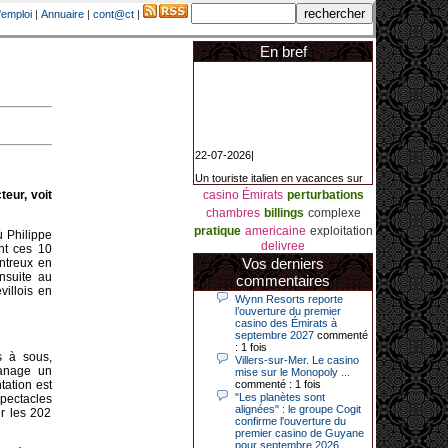
'emploi
|
Annuaire
|
cont@ct
|
En bref
22-07-2026|
Un touriste italien en vacances sur
la Côte d’Azur a remporté un
jackpot exceptionnel de 84.631
teur, voit
casino Émirats
perturbations
euros dans la nuit de samedi à
chambres
billings
complexe
dimanche au Casino Barrière Le
Croisette à Cannes. Il s’agit d’un
pratique
americaine
exploitation
ù Philippe
nouveau record de gains de l’année
delivree
nt ces 10
2026 pour cet établissement.
Vos derniers
ontreux en
nsuite au
commentaires
villois en
Wynn Resorts reporte
l’ouverture du premier
14-04-2026|
casino des Émirats à
Dimanche 12 avril 2026, cette date
septembre 2027
commenté
restera gravée dans la mémoire de
: 1 fois
s à sous,
ce joueur du casino de Saint-Quay-
Villers-sur-Mer. Le casino
manage un
Portrieux (Côtes-d’Armor).
mise sur le Monopoly ...
ation est
commenté : 1 fois
Ce quinquagénaire, habitant Plouha
"Les planètes sont
pectacles
mais souhaitant garder l’anonymat,
alignées" : le groupe Cogit
r les 202
a eu l’énorme surprise de décrocher
confirme l'ouverture du
un jackpot record de 82 426 €.
premier casino de Guyane
pour septembre 2026