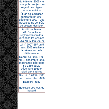
du 6 février 2008 - le
monopole des jeux au
regard des règles
communautaires
Étude de législation
comparée n° 180 -
décembre 2007 - Les
instances de contrôle
du secteur des jeux
Arrêté du 14 mai
2007 relatif à la
réglementation des
jeux dans les casinos
(JO du 17 mai 2007)
Loi n° 2007-297 du 5
mars 2007 relative à
la prévention de la
délinquance
Décret no 2006-1595
du 13 décembre 2006
modifiant le décret no
59-1489 du 22
décembre 1959 et
relatif aux casinos
Décret n° 2006- 1386
du 15 novembre 2006
Rapport Trucy
Evolution des jeux de
hasard