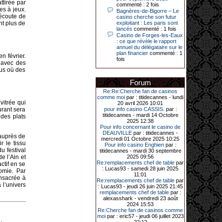
ttirée par
Le plus gros gain gagné depuis plus
commenté : 2 fois
de 20 ans dans l’établissement.
es à jeux.
Bagnères-de-Bigorre – Le
’écoute de
casino cherche son futur
nt plus de
exploitant : Les paris sont
lancés
commenté : 1 fois
Casino de Forges-les-Eaux
31-03-2026|
: ce que révèle le rapport
annuel du délégataire sur le
Série de jackpots au casino JOA de
plan financier
commenté : 1
Gujan-Mestras : ce mois de mars a
n février.
fois
été fructueux pour quelques
 avec des
joueurs. D’abord avec 44 207 euros
ous où des
remportés le dimanche 22 mars sur
une machine à sous pour une mise
Forum
initiale de 5,28 €. Puis quelques
jours plus tard, le vendredi 27 mars,
Re:Re:Cherche fan de casinos
un joueur a décroché 12 086 euros
comme moi
par : titidecannes - lundi
vitrée qui
sur une autre machine à sous.
20 avril 2026 10:01
urant sera
pour info casino CASSIS.
par :
Enfin, troisième et dernier jackpot,
titidecannes - mardi 14 Octobre
des plats
record cette fois-ci, le samedi 28
2025 12:38
mars dernier. Quelque 111 322
Pour info concernant le casino de
euros ont été remportés sur la table
DEAUVILLE
par : titidecannes -
 auprès de
d’Ultimate Texas Hold’em Poker,
mercredi 01 Octobre 2025 10:25
r le tissu
grâce à une mise de 5 euros sur la
Pour info casino Enghien
par :
case bonus et une quinte flush
u festival
titidecannes - mardi 30 septembre
royale. Ces gains ont été annoncés
e l’Ain et
2025 09:56
dans un communiqué diffusé par le
Re:remplacements chef de table
par
ctif en se
casino ce lundi 30 mars en soirée.
: Lucas93 - samedi 28 juin 2025
omie. Par
11:01
onsacrée à
Re:remplacements chef de table
par
 l’univers
: Lucas93 - jeudi 26 juin 2025 21:45
remplacements chef de table
par :
11-01-2026|
alexasshark - vendredi 23 août
2024 15:53
Dimanche 11 janvier, en soirée, une
Re:Cherche fan de casinos comme
cliente retraitée de 78 ans, habitant
moi
par : eric57 - jeudi 06 juillet 2023
Trémuson, a eu l’énorme surprise