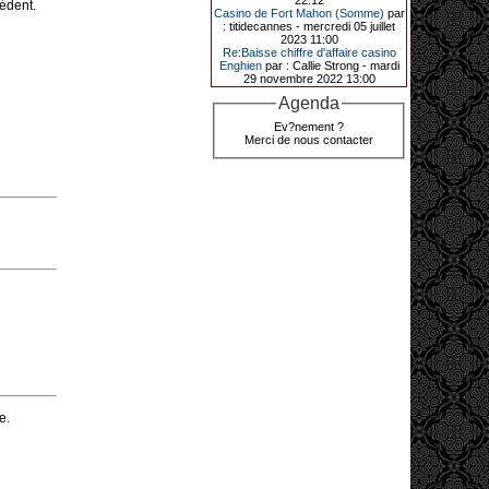
22:12
édent.
de décrocher un méga jackpot.
Casino de Fort Mahon (Somme)
par
: titidecannes - mercredi 05 juillet
Elle n’a misé que 88 centimes sur
2023 11:00
une machine à sous et a remporté
Re:Baisse chiffre d'affaire casino
4_ 239 €?!
Enghien
par : Callie Strong - mardi
29 novembre 2022 13:00
Agenda
10-01-2026|
Ev?nement ?
Merci de nous contacter
Au « Kasino » de Fréhel, une
vacancière a décroché le jackpot
en misant seulement 68
centimes. Elle remporte plus de
44 640 € grâce à la machine à
sous « Jin Ji Bao Xi ».
En ce début d’année 2026, le plus
gros jackpot du « Kasino » de
Fréhel a été décroché. Samedi 10
janvier en début de soirée,
l’heureuse gagnante, qui souhaite
garder l’anonymat, a remporté plus
de 44 640 € sur la machine à sous «
Jin Ji Bao Xi », installée en février
2025. La cliente, en vacances dans
la région, a misé 0,68 € avant de
remporter la somme. Un membre du
comité de direction, Flavie Jehan, lui
a remis le gain.
e.