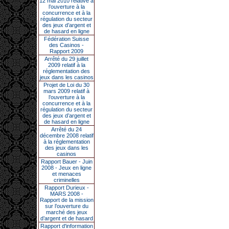
12 mai 2010 relative à
l’ouverture à la
concurrence et à la
régulation du secteur
des jeux d’argent et
de hasard en ligne
Fédération Suisse
des Casinos -
Rapport 2009
Arrêté du 29 juillet
2009 relatif à la
réglementation des
jeux dans les casinos
Projet de Loi du 30
mars 2009 relatif à
l’ouverture à la
concurrence et à la
régulation du secteur
des jeux d’argent et
de hasard en ligne
Arrêté du 24
décembre 2008 relatif
à la réglementation
des jeux dans les
casinos
Rapport Bauer - Juin
2008 - Jeux en ligne
et menaces
criminelles
Rapport Durieux -
MARS 2008 -
Rapport de la mission
sur l’ouverture du
marché des jeux
d’argent et de hasard
Rapport d'information