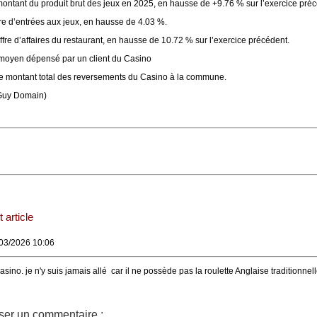
 montant du produit brut des jeux en 2025, en hausse de +9.76 % sur l’exercice préc
re d’entrées aux jeux, en hausse de 4.03 %.
iffre d’affaires du restaurant, en hausse de 10.72 % sur l’exercice précédent.
r moyen dépensé par un client du Casino
 le montant total des reversements du Casino à la commune.
/Guy Domain)
 article
/03/2026 10:06
sino. je n'y suis jamais allé car il ne possède pas la roulette Anglaise traditionnell
ser un commentaire :