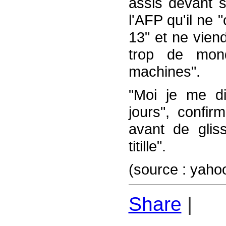
assis devant 
l'AFP qu'il ne 
13" et ne viend
trop de mon
machines".
"Moi je me d
jours", confi
avant de gli
titille".
(source : yah
Share
|