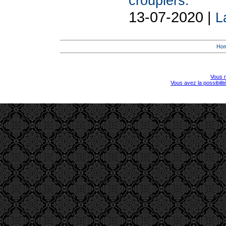
croupiers.
13-07-2020 |
L
Ho
Vous r
Vous avez la possibili