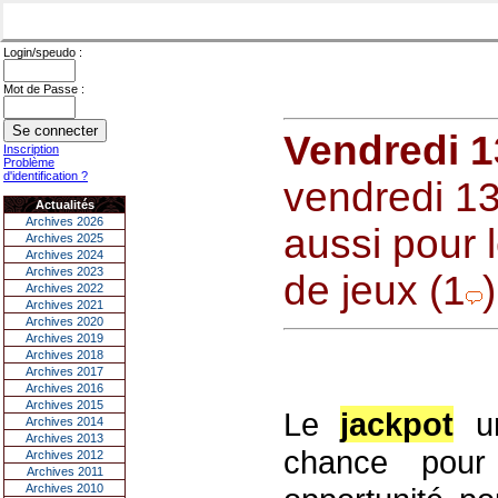
Login/speudo :
Mot de Passe :
Vendredi 1
Inscription
Problème
d'identification ?
vendredi 13
Actualités
Archives 2026
aussi pour 
Archives 2025
Archives 2024
Archives 2023
de jeux (1
)
Archives 2022
Archives 2021
Archives 2020
Archives 2019
Archives 2018
Archives 2017
Archives 2016
Archives 2015
Le
jackpot
un
Archives 2014
Archives 2013
chance pour
Archives 2012
Archives 2011
Archives 2010