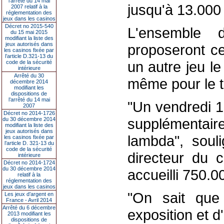
l’arrêté du 14 mai
jusqu'à 13.000
2007 relatif à la
réglementation des
jeux dans les casinos
Décret no 2015-540
L'ensemble
du 15 mai 2015
modifiant la liste des
jeux autorisés dans
proposeront ce
les casinos fixée par
l’article D.321-13 du
un autre jeu le
code de la sécurité
intérieure
Arrêté du 30
même pour le t
décembre 2014
modifiant les
dispositions de
l’arrêté du 14 mai
"Un vendredi 1
2007
Décret no 2014-1726
supplémentai
du 30 décembre 2014
modifiant la liste des
jeux autorisés dans
lambda", soul
les casinos fixée par
l’article D. 321-13 du
code de la sécurité
directeur du c
intérieure
Décret no 2014-1724
du 30 décembre 2014
accueilli 750.0
relatif à la
réglementation des
jeux dans les casinos
"On sait que 
Les jeux d’argent en
France - Avril 2014
Arrêté du 6 décembre
exposition et 
2013 modifiant les
dispositions de