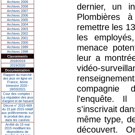
Archives 2009
dernier, un i
Archives 2008
Archives 2007
Plombières à
Archives 2006
Archives 2005
remettre les 13
Archives 2004
Archives 2003
Archives 2002
les employés
Archives 2001
Archives 2000
menace potent
Archives 1999
Archives 1998
leur a montré
Classements
2018/2019
vidéo-survei
2019/2020
Documentation
Rapport du marché
renseignem
des jeux en ligne en
France, 4eme
compagnie 
trimestre 2020 -
18/03/2021
Cour des comptes -
l'enquête. Il
La régulation des jeux
d’argent et de hasard
Décret n° 2015-669
s'inscrivait dan
du 15 juin 2015 relatif
aux prélèvements sur
même type, de
le produit des jeux
dans les casinos
Arrêté du 15 mai
découvert. On
2015 modifiant les
dispositions de