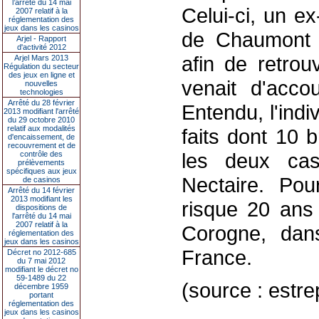
l’arrêté du 14 mai
Celui-ci, un ex
2007 relatif à la
réglementation des
jeux dans les casinos
de Chaumont (
Arjel - Rapport
d'activité 2012
afin de retro
Arjel Mars 2013
Régulation du secteur
des jeux en ligne et
venait d'accou
nouvelles
technologies
Arrêté du 28 février
Entendu, l'indi
2013 modifiant l'arrêté
du 29 octobre 2010
relatif aux modalités
faits dont 10 
d'encaissement, de
recouvrement et de
les deux cas
contrôle des
prélèvements
spécifiques aux jeux
Nectaire. Pou
de casinos
Arrêté du 14 février
2013 modifiant les
risque 20 ans 
dispositions de
l'arrêté du 14 mai
2007 relatif à la
Corogne, dans
réglementation des
jeux dans les casinos
France.
Décret no 2012-685
du 7 mai 2012
modifiant le décret no
59-1489 du 22
(source : estrep
décembre 1959
portant
réglementation des
jeux dans les casinos