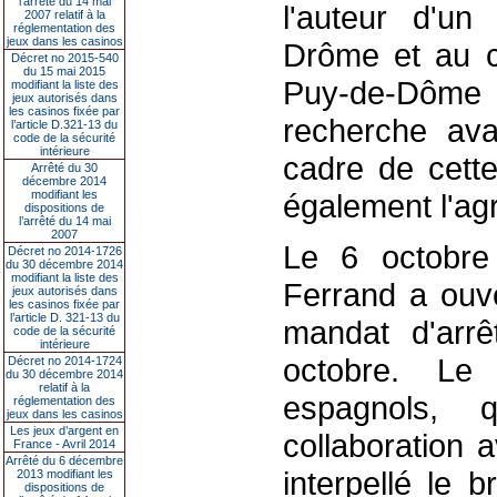
l’arrêté du 14 mai
l'auteur d'u
2007 relatif à la
réglementation des
jeux dans les casinos
Drôme et au c
Décret no 2015-540
du 15 mai 2015
Puy-de-Dôme 
modifiant la liste des
jeux autorisés dans
les casinos fixée par
recherche avai
l’article D.321-13 du
code de la sécurité
intérieure
cadre de cette
Arrêté du 30
décembre 2014
modifiant les
également l'ag
dispositions de
l’arrêté du 14 mai
2007
Le 6 octobre 
Décret no 2014-1726
du 30 décembre 2014
modifiant la liste des
Ferrand a ouve
jeux autorisés dans
les casinos fixée par
l’article D. 321-13 du
mandat d'arr
code de la sécurité
intérieure
octobre. Le
Décret no 2014-1724
du 30 décembre 2014
relatif à la
espagnols, q
réglementation des
jeux dans les casinos
Les jeux d’argent en
collaboration 
France - Avril 2014
Arrêté du 6 décembre
interpellé le
2013 modifiant les
dispositions de