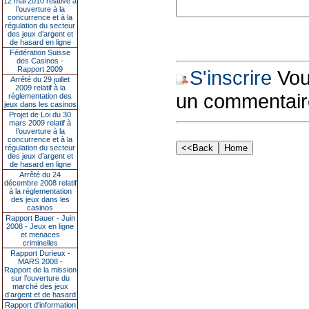
12 mai 2010 relative à
l’ouverture à la
concurrence et à la
régulation du secteur
des jeux d’argent et
de hasard en ligne
Fédération Suisse
des Casinos -
Rapport 2009
S'inscrire
Vous
Arrêté du 29 juillet
2009 relatif à la
un commentair
réglementation des
jeux dans les casinos
Projet de Loi du 30
mars 2009 relatif à
l’ouverture à la
concurrence et à la
régulation du secteur
des jeux d’argent et
de hasard en ligne
Arrêté du 24
décembre 2008 relatif
à la réglementation
des jeux dans les
casinos
Rapport Bauer - Juin
2008 - Jeux en ligne
et menaces
criminelles
Rapport Durieux -
MARS 2008 -
Rapport de la mission
sur l’ouverture du
marché des jeux
d’argent et de hasard
Rapport d'information