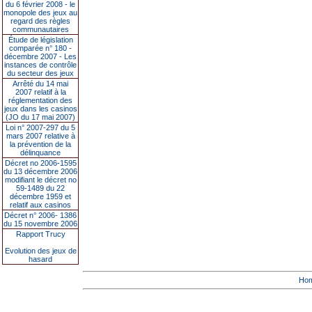
du 6 février 2008 - le
monopole des jeux au
regard des règles
communautaires
Étude de législation
comparée n° 180 -
décembre 2007 - Les
instances de contrôle
du secteur des jeux
Arrêté du 14 mai
2007 relatif à la
réglementation des
jeux dans les casinos
(JO du 17 mai 2007)
Loi n° 2007-297 du 5
mars 2007 relative à
la prévention de la
délinquance
Décret no 2006-1595
du 13 décembre 2006
modifiant le décret no
59-1489 du 22
décembre 1959 et
relatif aux casinos
Décret n° 2006- 1386
du 15 novembre 2006
Rapport Trucy
Evolution des jeux de
hasard
Ho