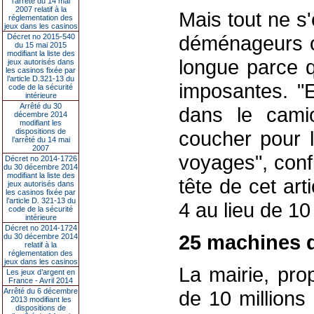
l’arrêté du 14 mai
2007 relatif à la
Mais tout ne s
réglementation des
jeux dans les casinos
déménageurs on
Décret no 2015-540
du 15 mai 2015
modifiant la liste des
longue parce q
jeux autorisés dans
les casinos fixée par
l’article D.321-13 du
imposantes. "
code de la sécurité
intérieure
Arrêté du 30
dans le cami
décembre 2014
modifiant les
dispositions de
coucher pour l
l’arrêté du 14 mai
2007
voyages", conf
Décret no 2014-1726
du 30 décembre 2014
modifiant la liste des
tête de cet ar
jeux autorisés dans
les casinos fixée par
l’article D. 321-13 du
4 au lieu de 10
code de la sécurité
intérieure
Décret no 2014-1724
25 machines d
du 30 décembre 2014
relatif à la
réglementation des
jeux dans les casinos
La mairie, pro
Les jeux d’argent en
France - Avril 2014
Arrêté du 6 décembre
de 10 millions
2013 modifiant les
dispositions de