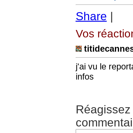
Share
|
Vos réaction
titidecanne
j'ai vu le repo
infos
Réagissez 
commentair