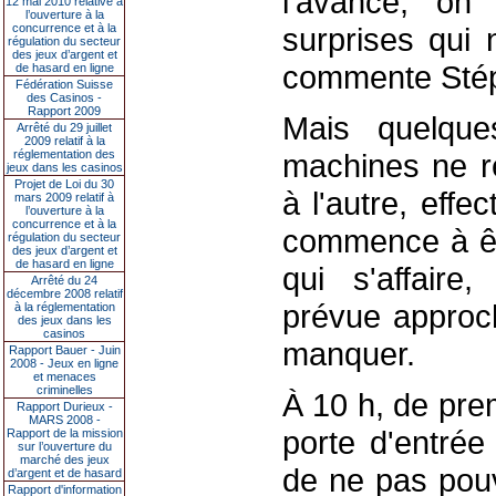
l'avance, on
12 mai 2010 relative à
l’ouverture à la
concurrence et à la
surprises qui 
régulation du secteur
des jeux d’argent et
commente Stép
de hasard en ligne
Fédération Suisse
des Casinos -
Rapport 2009
Mais quelque
Arrêté du 29 juillet
2009 relatif à la
réglementation des
machines ne r
jeux dans les casinos
Projet de Loi du 30
à l'autre, eff
mars 2009 relatif à
l’ouverture à la
concurrence et à la
commence à êtr
régulation du secteur
des jeux d’argent et
de hasard en ligne
qui s'affaire
Arrêté du 24
décembre 2008 relatif
prévue approc
à la réglementation
des jeux dans les
casinos
manquer.
Rapport Bauer - Juin
2008 - Jeux en ligne
et menaces
criminelles
À 10 h, de prem
Rapport Durieux -
MARS 2008 -
porte d'entrée
Rapport de la mission
sur l’ouverture du
marché des jeux
de ne pas pouv
d’argent et de hasard
Rapport d'information