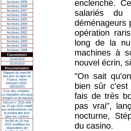
enclenché. Ce
Archives 2009
Archives 2008
salariés d
Archives 2007
Archives 2006
Archives 2005
déménageurs pr
Archives 2004
Archives 2003
opération rari
Archives 2002
Archives 2001
long de la nui
Archives 2000
Archives 1999
machines à so
Archives 1998
Classements
2018/2019
nouvel écrin, s
2019/2020
Documentation
Rapport du marché
"On sait qu'on
des jeux en ligne en
France, 4eme
bien sûr c'est
trimestre 2020 -
18/03/2021
Cour des comptes -
fais de très b
La régulation des jeux
d’argent et de hasard
Décret n° 2015-669
pas vrai", la
du 15 juin 2015 relatif
aux prélèvements sur
nocturne, Stép
le produit des jeux
dans les casinos
Arrêté du 15 mai
du casino.
2015 modifiant les
dispositions de