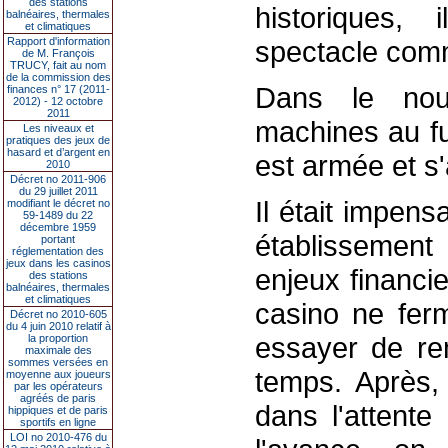
des stations
historiques,
balnéaires, thermales
et climatiques
Rapport d'information
spectacle comme
de M. François
TRUCY, fait au nom
de la commission des
Dans le nou
finances n° 17 (2011-
2012) - 12 octobre
2011
machines au fu
Les niveaux et
pratiques des jeux de
hasard et d’argent en
est armée et s
2010
Décret no 2011-906
du 29 juillet 2011
Il était impen
modifiant le décret no
59-1489 du 22
décembre 1959
établissement 
portant
réglementation des
jeux dans les casinos
enjeux financi
des stations
balnéaires, thermales
et climatiques
casino ne ferm
Décret no 2010-605
du 4 juin 2010 relatif à
essayer de re
la proportion
maximale des
sommes versées en
temps. Après,
moyenne aux joueurs
par les opérateurs
agréés de paris
dans l'attent
hippiques et de paris
sportifs en ligne
LOI no 2010-476 du