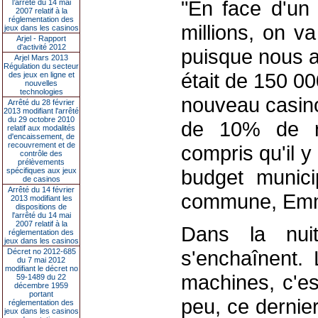
"En face d'un 
l’arrêté du 14 mai
2007 relatif à la
réglementation des
millions, on v
jeux dans les casinos
Arjel - Rapport
d'activité 2012
puisque nous a
Arjel Mars 2013
Régulation du secteur
était de 150 00
des jeux en ligne et
nouvelles
technologies
nouveau casino
Arrêté du 28 février
2013 modifiant l'arrêté
du 29 octobre 2010
de 10% de r
relatif aux modalités
d'encaissement, de
recouvrement et de
compris qu'il y
contrôle des
prélèvements
budget munici
spécifiques aux jeux
de casinos
Arrêté du 14 février
commune, Emm
2013 modifiant les
dispositions de
l'arrêté du 14 mai
2007 relatif à la
Dans la nuit
réglementation des
jeux dans les casinos
s'enchaînent.
Décret no 2012-685
du 7 mai 2012
modifiant le décret no
machines, c'es
59-1489 du 22
décembre 1959
portant
peu, ce dernie
réglementation des
jeux dans les casinos