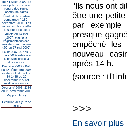
du 6 février 2008 - le
"Ils nous ont di
monopole des jeux au
regard des règles
communautaires
être une petite
Étude de législation
comparée n° 180 -
par exemple 
décembre 2007 - Les
instances de contrôle
du secteur des jeux
presque gagné
Arrêté du 14 mai
2007 relatif à la
réglementation des
empêché les 
jeux dans les casinos
(JO du 17 mai 2007)
nouveau casi
Loi n° 2007-297 du 5
mars 2007 relative à
la prévention de la
après 14 h.
délinquance
Décret no 2006-1595
du 13 décembre 2006
modifiant le décret no
(source : tf1in
59-1489 du 22
décembre 1959 et
relatif aux casinos
Décret n° 2006- 1386
du 15 novembre 2006
Rapport Trucy
Evolution des jeux de
>>>
hasard
En savoir plus