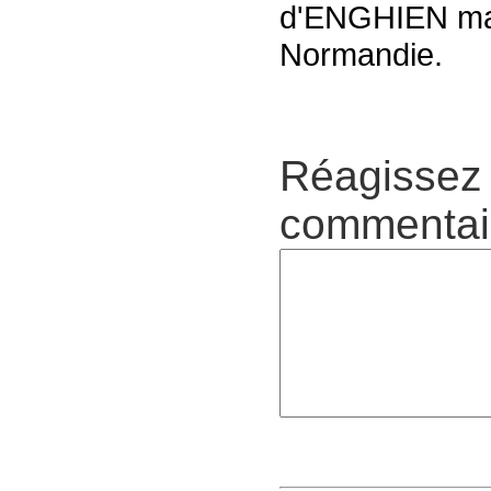
d'ENGHIEN mai
Normandie.
Réagissez 
commentair