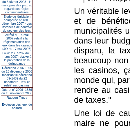
du 6 février 2008 - le
monopole des jeux au
Un véritable l
regard des règles
communautaires
Étude de législation
et de bénéfic
comparée n° 180 -
décembre 2007 - Les
instances de contrôle
municipalités 
du secteur des jeux
Arrêté du 14 mai
dans leur budg
2007 relatif à la
réglementation des
jeux dans les casinos
disparu, la t
(JO du 17 mai 2007)
Loi n° 2007-297 du 5
mars 2007 relative à
beaucoup non 
la prévention de la
délinquance
les casinos, ç
Décret no 2006-1595
du 13 décembre 2006
modifiant le décret no
monde qui, par
59-1489 du 22
décembre 1959 et
relatif aux casinos
rendre au casi
Décret n° 2006- 1386
du 15 novembre 2006
de taxes."
Rapport Trucy
Evolution des jeux de
hasard
Une loi de cau
maire ne pour