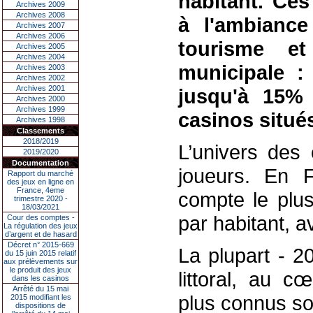
habitant. Ces
Archives 2009
Archives 2008
à l'ambiance
Archives 2007
Archives 2006
tourisme et
Archives 2005
Archives 2004
municipale :
Archives 2003
Archives 2002
Archives 2001
jusqu'à 15% 
Archives 2000
Archives 1999
casinos situé
Archives 1998
Classements
2018/2019
L’univers des 
2019/2020
Documentation
joueurs. En F
Rapport du marché
des jeux en ligne en
France, 4eme
compte le plu
trimestre 2020 -
18/03/2021
par habitant, a
Cour des comptes -
La régulation des jeux
d’argent et de hasard
Décret n° 2015-669
La plupart - 2
du 15 juin 2015 relatif
aux prélèvements sur
le produit des jeux
littoral, au c
dans les casinos
Arrêté du 15 mai
plus connus so
2015 modifiant les
dispositions de