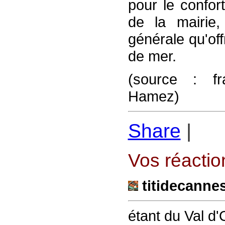
pour le confor
de la mairie,
générale qu'off
de mer.
(source : fran
Hamez)
Share
|
Vos réaction
titidecanne
étant du Val d'