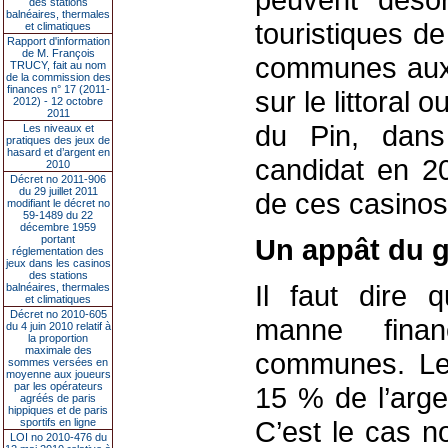
des stations
balnéaires, thermales
touristiques d
et climatiques
Rapport d'information
de M. François
communes aux h
TRUCY, fait au nom
de la commission des
finances n° 17 (2011-
sur le littoral 
2012) - 12 octobre
2011
du Pin, dans l
Les niveaux et
pratiques des jeux de
hasard et d’argent en
candidat en 202
2010
Décret no 2011-906
du 29 juillet 2011
de ces casinos
modifiant le décret no
59-1489 du 22
décembre 1959
portant
Un appât du g
réglementation des
jeux dans les casinos
des stations
Il faut dire 
balnéaires, thermales
et climatiques
Décret no 2010-605
manne finan
du 4 juin 2010 relatif à
la proportion
maximale des
communes. Les
sommes versées en
moyenne aux joueurs
par les opérateurs
15 % de l’arge
agréés de paris
hippiques et de paris
C’est le cas n
sportifs en ligne
LOI no 2010-476 du