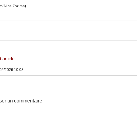
om/Alice Zozima)
 article
/05/2026 10:08
ser un commentaire :