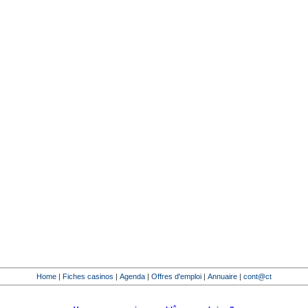
Home
|
Fiches casinos
|
Agenda
|
Offres d'emploi
|
Annuaire
|
cont@ct