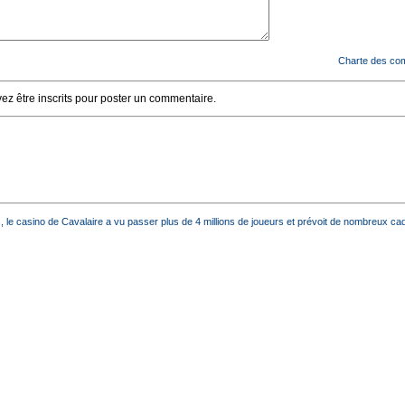
Charte des co
z être inscrits pour poster un commentaire.
, le casino de Cavalaire a vu passer plus de 4 millions de joueurs et prévoit de nombreux c