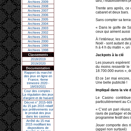
tard, l’établissement 
Archives 2009
Archives 2008
Trente ans après, ce 
Archives 2007
cabaret et deux bars.
Archives 2006
Archives 2005
Sans compter sa terras
Archives 2004
« Dans le golfe de Sa
Archives 2003
ceux qui aiment aussi 
Archives 2002
Archives 2001
À l’intérieur, les act
Archives 2000
Noël - sont autant de 
Archives 1999
h à 4 h du matin », u
Archives 1998
Classements
Jackpots à la clé
2018/2019
Les joueurs espèrent f
2019/2020
du moins ressentir le
Documentation
18.700.000 euros », d
Rapport du marché
des jeux en ligne en
Et ce 1er mai encore,
France, 4eme
Une belle publicité !
trimestre 2020 -
18/03/2021
Impliqué dans la vie
Cour des comptes -
La régulation des jeux
Le Casino contribue
d’argent et de hasard
particulièrement au Co
Décret n° 2015-669
du 15 juin 2015 relatif
« C’est un pari réuss
aux prélèvements sur
le produit des jeux
ravis de partager et d
dans les casinos
programme festif des in
Arrêté du 15 mai
2015 modifiant les
Jouer comporte des r
dispositions de
(appel non surtaxé)