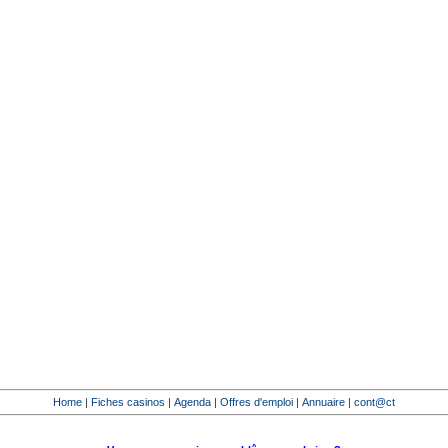
Home
|
Fiches casinos
|
Agenda
|
Offres d'emploi
|
Annuaire
|
cont@ct