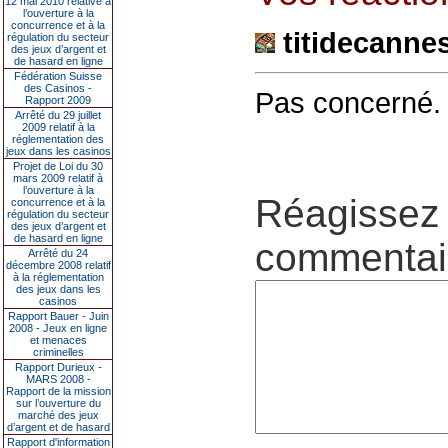
12 mai 2010 relative à
l’ouverture à la
concurrence et à la
titidecanne
régulation du secteur
des jeux d’argent et
de hasard en ligne
Fédération Suisse
des Casinos -
Pas concerné.
Rapport 2009
Arrêté du 29 juillet
2009 relatif à la
réglementation des
jeux dans les casinos
Projet de Loi du 30
mars 2009 relatif à
l’ouverture à la
Réagissez 
concurrence et à la
régulation du secteur
des jeux d’argent et
de hasard en ligne
commentair
Arrêté du 24
décembre 2008 relatif
à la réglementation
des jeux dans les
casinos
Rapport Bauer - Juin
2008 - Jeux en ligne
et menaces
criminelles
Rapport Durieux -
MARS 2008 -
Rapport de la mission
sur l’ouverture du
marché des jeux
d’argent et de hasard
Rapport d'information