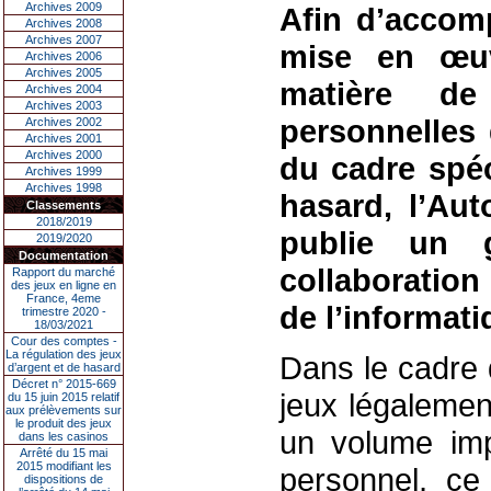
Archives 2009
Afin d’accom
Archives 2008
Archives 2007
mise en œuv
Archives 2006
Archives 2005
matière de
Archives 2004
Archives 2003
personnelles
Archives 2002
Archives 2001
Archives 2000
du cadre spéc
Archives 1999
Archives 1998
hasard, l’Aut
Classements
2018/2019
publie un g
2019/2020
Documentation
collaboration
Rapport du marché
des jeux en ligne en
France, 4eme
de l’informati
trimestre 2020 -
18/03/2021
Cour des comptes -
La régulation des jeux
Dans le cadre d
d’argent et de hasard
Décret n° 2015-669
jeux légalemen
du 15 juin 2015 relatif
aux prélèvements sur
le produit des jeux
un volume imp
dans les casinos
Arrêté du 15 mai
2015 modifiant les
personnel, ce 
dispositions de