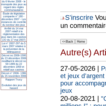
du 6 février 2008 - le
monopole des jeux au
regard des règles
communautaires
Étude de législation
S'inscrire
Vous
comparée n° 180 -
décembre 2007 - Les
instances de contrôle
un commentair
du secteur des jeux
Arrêté du 14 mai
2007 relatif à la
réglementation des
jeux dans les casinos
(JO du 17 mai 2007)
Loi n° 2007-297 du 5
mars 2007 relative à
la prévention de la
Autre(s) Art
délinquance
Décret no 2006-1595
du 13 décembre 2006
modifiant le décret no
59-1489 du 22
27-05-2026 |
P
décembre 1959 et
relatif aux casinos
Décret n° 2006- 1386
et jeux d’argen
du 15 novembre 2006
Rapport Trucy
pour accompagne
Evolution des jeux de
hasard
jeux
20-08-2021 |
"C