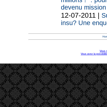
millions !" : po
devenu mission
12-07-2011 |
S
insu? Une enquê
Ho
Vous r
Vous avez la possibili