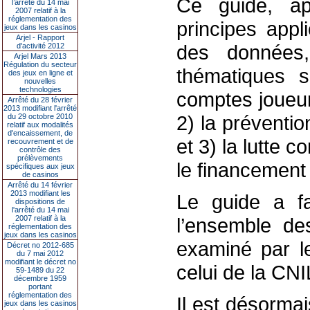
Ce guide, ap
l’arrêté du 14 mai
2007 relatif à la
réglementation des
principes appl
jeux dans les casinos
Arjel - Rapport
des données,
d'activité 2012
Arjel Mars 2013
Régulation du secteur
thématiques s
des jeux en ligne et
nouvelles
technologies
comptes joueur
Arrêté du 28 février
2013 modifiant l'arrêté
2) la préventi
du 29 octobre 2010
relatif aux modalités
d'encaissement, de
et 3) la lutte 
recouvrement et de
contrôle des
prélèvements
le financement 
spécifiques aux jeux
de casinos
Arrêté du 14 février
2013 modifiant les
Le guide a fai
dispositions de
l'arrêté du 14 mai
2007 relatif à la
l’ensemble de
réglementation des
jeux dans les casinos
examiné par le
Décret no 2012-685
du 7 mai 2012
modifiant le décret no
celui de la CNI
59-1489 du 22
décembre 1959
portant
réglementation des
Il est désormai
jeux dans les casinos