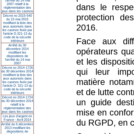
l’arrêté du 14 mai
2007 relatif à la
dans le respe
réglementation des
jeux dans les casinos
protection d
Décret no 2015-540
du 15 mai 2015
modifiant la liste des
2016.
jeux autorisés dans
les casinos fixée par
l’article D.321-13 du
code de la sécurité
Face aux diff
intérieure
Arrêté du 30
opérateurs qua
décembre 2014
modifiant les
dispositions de
et les disposit
l’arrêté du 14 mai
2007
Décret no 2014-1726
qui leur impo
du 30 décembre 2014
modifiant la liste des
jeux autorisés dans
matière notam
les casinos fixée par
l’article D. 321-13 du
et de lutte con
code de la sécurité
intérieure
Décret no 2014-1724
un guide dest
du 30 décembre 2014
relatif à la
réglementation des
mise en confor
jeux dans les casinos
Les jeux d’argent en
du RGPD, en co
France - Avril 2014
Arrêté du 6 décembre
2013 modifiant les
dispositions de