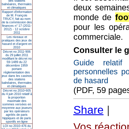
des stations
balnéaires, thermales
deux semaines
et climatiques
Rapport d'information
monde de
foo
de M. François
TRUCY, fait au nom
de la commission des
pour les opér
finances n° 17 (2011-
2012) - 12 octobre
2011
commerciale.
Les niveaux et
pratiques des jeux de
hasard et d’argent en
Consulter le 
2010
Décret no 2011-906
du 29 juillet 2011
modifiant le décret no
Guide relati
59-1489 du 22
décembre 1959
portant
personnelles po
réglementation des
jeux dans les casinos
de hasard
des stations
balnéaires, thermales
et climatiques
(PDF, 59 pages
Décret no 2010-605
du 4 juin 2010 relatif à
la proportion
maximale des
sommes versées en
Share
|
moyenne aux joueurs
par les opérateurs
agréés de paris
hippiques et de paris
sportifs en ligne
Vos réaction
LOI no 2010-476 du