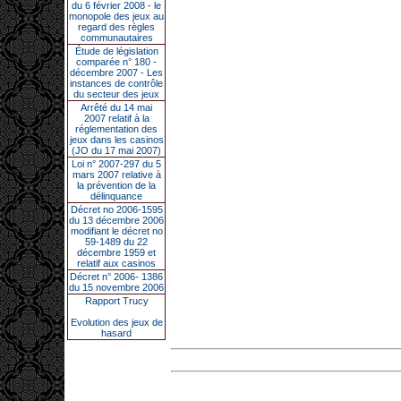
du 6 février 2008 - le
monopole des jeux au
regard des règles
communautaires
Étude de législation
comparée n° 180 -
décembre 2007 - Les
instances de contrôle
du secteur des jeux
Arrêté du 14 mai
2007 relatif à la
réglementation des
jeux dans les casinos
(JO du 17 mai 2007)
Loi n° 2007-297 du 5
mars 2007 relative à
la prévention de la
délinquance
Décret no 2006-1595
du 13 décembre 2006
modifiant le décret no
59-1489 du 22
décembre 1959 et
relatif aux casinos
Décret n° 2006- 1386
du 15 novembre 2006
Rapport Trucy
Evolution des jeux de
hasard