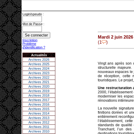
Login/speudo :
Mot de Passe :
Mardi 2 juin 2026
Inscription
(1
)
Problème
d'identification ?
Actualités
Archives 2026
Vingt ans après son 
Archives 2025
structurelle majeure
Archives 2024
nouveaux espaces le j
Archives 2023
de réception, cette 
Archives 2022
touristiques. Le projet
Archives 2021
Archives 2020
Une restructuration 
Archives 2019
2000, l’établissement
Archives 2018
moderniser les espac
Archives 2017
rénovations intérieure
Archives 2016
La nouvelle signature
Archives 2015
finitions dorées et u
Archives 2014
entièrement reconfigur
Archives 2013
l’établissement, cett
Archives 2012
standards de qualité
Archives 2011
Tranchant, l’un des
Archives 2010
destinations touristi