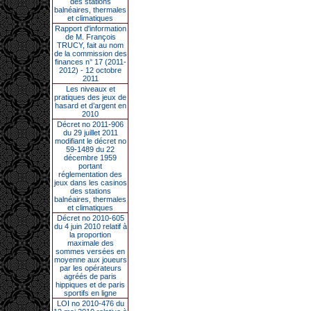
des stations
balnéaires, thermales
et climatiques
Rapport d'information
de M. François
TRUCY, fait au nom
de la commission des
finances n° 17 (2011-
2012) - 12 octobre
2011
Les niveaux et
pratiques des jeux de
hasard et d’argent en
2010
Décret no 2011-906
du 29 juillet 2011
modifiant le décret no
59-1489 du 22
décembre 1959
portant
réglementation des
jeux dans les casinos
des stations
balnéaires, thermales
et climatiques
Décret no 2010-605
du 4 juin 2010 relatif à
la proportion
maximale des
sommes versées en
moyenne aux joueurs
par les opérateurs
agréés de paris
hippiques et de paris
sportifs en ligne
LOI no 2010-476 du