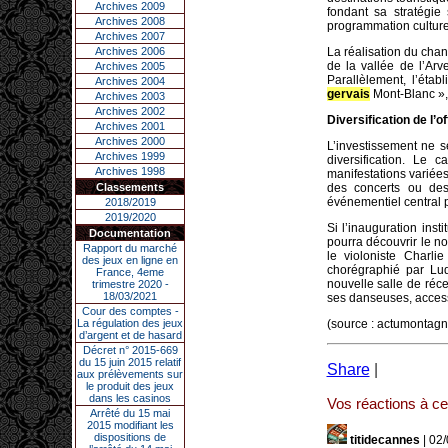
Archives 2009
fondant sa stratégie 
Archives 2008
programmation culture
Archives 2007
Archives 2006
La réalisation du chan
de la vallée de l’Arve
Archives 2005
Parallèlement, l’éta
Archives 2004
gervais
Mont-Blanc », 
Archives 2003
Archives 2002
Diversification de l’of
Archives 2001
Archives 2000
L’investissement ne s
Archives 1999
diversification. Le 
Archives 1998
manifestations variées
Classements
des concerts ou des 
événementiel central
2018/2019
2019/2020
Si l’inauguration inst
Documentation
pourra découvrir le n
Rapport du marché
le violoniste Charl
des jeux en ligne en
chorégraphié par Lu
France, 4eme
nouvelle salle de réc
trimestre 2020 -
18/03/2021
ses danseuses, accessi
Cour des comptes -
La régulation des jeux
(source : actumontagn
d’argent et de hasard
Décret n° 2015-669
du 15 juin 2015 relatif
Share
|
aux prélèvements sur
le produit des jeux
dans les casinos
Vos réactions à cet
Arrêté du 15 mai
2015 modifiant les
dispositions de
titidecannes
| 02