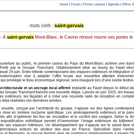
Home
|
Forum
|
Fiches casinos
|
Agenda
|
Offres d
mots clefs :
saint-gervais
: À
saint-gervais
Mont-Blanc, le Casino rénové rouvre ses portes le 
ouverture au public, le premier casino du Pays du Mont-Blanc achève une trans
. Porté par le Groupe Tranchant, l’établissement situé au bourg du Fayet dévo
eudi 25 juin. Entre refonte contemporaine des espaces extérieurs et intégration d
modernisation vise à adapter l’offre locale aux nouvelles attentes événement
, qui privilégie le tissu économique régional, sera inauguré lors d’une soirée festive
architecturale et un ancrage local affirmé
Implanté au Fayet depuis le début d
 du Groupe Tranchant franchit une nouvelle étape. Lancés en juin 2025, les travau
es extérieurs, les façades et à créer une nouvelle salle de réception en compl
s déjà réalisées ces dernières années.
 visuelle, conçue par l’architecte du groupe, s’appuie sur des lignes contempor
ne mise en lumière nocturne spécifique. Les aménagements extérieurs et le parv
és afin d’optimiser les flux de circulation et le confort des usagers. Selon la di
e requalification esthétique permet d’harmoniser l’image extérieure du bâtimen
 de ses espaces intérieurs. Un développement qui s’appuie sur le savoir-faire 
 principaux acteurs du secteur des jeux en France. Spécialisé dans l’anim
ques et thermales, le groupe familial gère de nombreux établissements à travers l