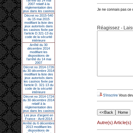
l’arrêté du 14 mai
2007 relatif à la
réglementation des
Je ne connais pas ce c
jeux dans les casinos
Décret no 2015-540
du 15 mai 2015
modifiant la liste des
jeux autorisés dans
Réagissez - Lais
les casinos fixée par
l’article D.321-13 du
code de la sécurité
intérieure
Arrêté du 30
décembre 2014
modifiant les
dispositions de
l’arrêté du 14 mai
2007
Décret no 2014-1726
du 30 décembre 2014
modifiant la liste des
jeux autorisés dans
les casinos fixée par
l’article D. 321-13 du
code de la sécurité
intérieure
S'inscrire
Vous deve
Décret no 2014-1724
du 30 décembre 2014
relatif à la
réglementation des
jeux dans les casinos
Les jeux d’argent en
France - Avril 2014
Autre(s) Article(s)
Arrêté du 6 décembre
2013 modifiant les
dispositions de