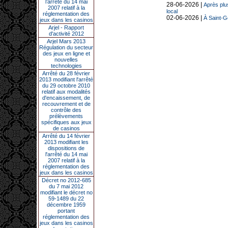
l’arrêté du 14 mai
28-06-2026 |
Après plu
2007 relatif à la
local
réglementation des
02-06-2026 |
À Saint-G
jeux dans les casinos
Arjel - Rapport
d'activité 2012
Arjel Mars 2013
Régulation du secteur
des jeux en ligne et
nouvelles
technologies
Arrêté du 28 février
2013 modifiant l'arrêté
du 29 octobre 2010
relatif aux modalités
d'encaissement, de
recouvrement et de
contrôle des
prélèvements
spécifiques aux jeux
de casinos
Arrêté du 14 février
2013 modifiant les
dispositions de
l'arrêté du 14 mai
2007 relatif à la
réglementation des
jeux dans les casinos
Décret no 2012-685
du 7 mai 2012
modifiant le décret no
59-1489 du 22
décembre 1959
portant
réglementation des
jeux dans les casinos