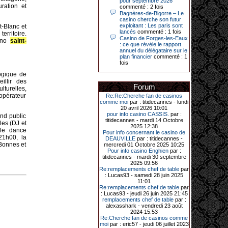
pour septembre 2026
de 20 ans dans l’établissement.
ration et
commenté : 2 fois
Bagnères-de-Bigorre – Le
casino cherche son futur
exploitant : Les paris sont
t-Blanc et
lancés
commenté : 1 fois
31-03-2026|
erritoire.
Casino de Forges-les-Eaux
sino
saint-
Série de jackpots au casino JOA de
: ce que révèle le rapport
Gujan-Mestras : ce mois de mars a
annuel du délégataire sur le
été fructueux pour quelques
plan financier
commenté : 1
joueurs. D’abord avec 44 207 euros
fois
remportés le dimanche 22 mars sur
ogique de
une machine à sous pour une mise
initiale de 5,28 €. Puis quelques
illir des
Forum
jours plus tard, le vendredi 27 mars,
lturelles,
un joueur a décroché 12 086 euros
opérateur
Re:Re:Cherche fan de casinos
sur une autre machine à sous.
comme moi
par : titidecannes - lundi
20 avril 2026 10:01
Enfin, troisième et dernier jackpot,
pour info casino CASSIS.
par :
and public
record cette fois-ci, le samedi 28
titidecannes - mardi 14 Octobre
mars dernier. Quelque 111 322
les (DJ et
2025 12:38
euros ont été remportés sur la table
ole dance
Pour info concernant le casino de
d’Ultimate Texas Hold’em Poker,
21h00, la
DEAUVILLE
par : titidecannes -
grâce à une mise de 5 euros sur la
 Bonnes et
mercredi 01 Octobre 2025 10:25
case bonus et une quinte flush
Pour info casino Enghien
par :
royale. Ces gains ont été annoncés
titidecannes - mardi 30 septembre
dans un communiqué diffusé par le
2025 09:56
casino ce lundi 30 mars en soirée.
Re:remplacements chef de table
par
: Lucas93 - samedi 28 juin 2025
11:01
Re:remplacements chef de table
par
: Lucas93 - jeudi 26 juin 2025 21:45
11-01-2026|
remplacements chef de table
par :
alexasshark - vendredi 23 août
Dimanche 11 janvier, en soirée, une
2024 15:53
cliente retraitée de 78 ans, habitant
Re:Cherche fan de casinos comme
Trémuson, a eu l’énorme surprise
moi
par : eric57 - jeudi 06 juillet 2023
de décrocher un méga jackpot.