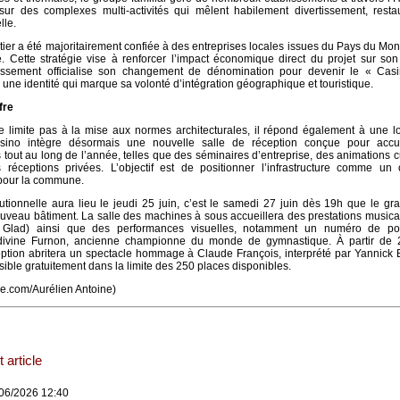
sur des complexes multi-activités qui mêlent habilement divertissement, restau
lle.
tier a été majoritairement confiée à des entreprises locales issues du Pays du Mon
. Cette stratégie vise à renforcer l’impact économique direct du projet sur son t
blissement officialise son changement de dénomination pour devenir le « Ca
une identité qui marque sa volonté d’intégration géographique et touristique.
fre
e limite pas à la mise aux normes architecturales, il répond également à une l
casino intègre désormais une nouvelle salle de réception conçue pour accue
 tout au long de l’année, telles que des séminaires d’entreprise, des animations cu
réceptions privées. L’objectif est de positionner l’infrastructure comme un 
 pour la commune.
itutionnelle aura lieu le jeudi 25 juin, c’est le samedi 27 juin dès 19h que le gr
ouveau bâtiment. La salle des machines à sous accueillera des prestations musica
ie Glad) ainsi que des performances visuelles, notamment un numéro de p
divine Furnon, ancienne championne du monde de gymnastique. À partir de 
eption abritera un spectacle hommage à Claude François, interprété par Yannick
ble gratuitement dans la limite des 250 places disponibles.
e.com/Aurélien Antoine)
 article
/06/2026 12:40