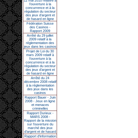
12 mai 2010 relative à
l’ouverture à la
concurrence et à la
régulation du secteur
des jeux d’argent et
de hasard en ligne
Fédération Suisse
des Casinos -
Rapport 2009
Arrêté du 29 juillet
2009 relatif à la
réglementation des
jeux dans les casinos
Projet de Loi du 30
mars 2009 relatif à
l’ouverture à la
concurrence et à la
régulation du secteur
des jeux d’argent et
de hasard en ligne
Arrêté du 24
décembre 2008 relatif
à la réglementation
des jeux dans les
casinos
Rapport Bauer - Juin
2008 - Jeux en ligne
et menaces
criminelles
Rapport Durieux -
MARS 2008 -
Rapport de la mission
sur l’ouverture du
marché des jeux
d’argent et de hasard
Rapport d'information