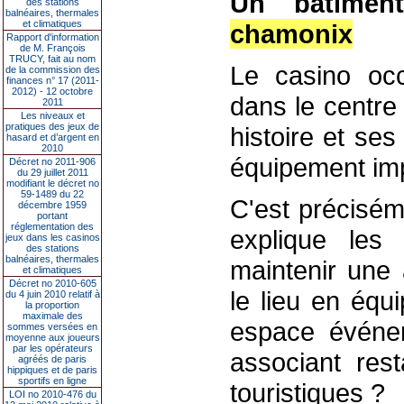
Un bâtimen
des stations
balnéaires, thermales
et climatiques
chamonix
Rapport d'information
de M. François
TRUCY, fait au nom
Le casino occ
de la commission des
finances n° 17 (2011-
2012) - 12 octobre
dans le centre 
2011
Les niveaux et
pratiques des jeux de
histoire et se
hasard et d’argent en
2010
équipement impo
Décret no 2011-906
du 29 juillet 2011
modifiant le décret no
59-1489 du 22
C'est précisém
décembre 1959
portant
réglementation des
explique les i
jeux dans les casinos
des stations
balnéaires, thermales
maintenir une 
et climatiques
Décret no 2010-605
le lieu en équ
du 4 juin 2010 relatif à
la proportion
maximale des
espace événem
sommes versées en
moyenne aux joueurs
par les opérateurs
associant rest
agréés de paris
hippiques et de paris
sportifs en ligne
touristiques ?
LOI no 2010-476 du