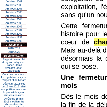
Archives 2009
exploitation, 
Archives 2008
Archives 2007
Archives 2006
sans qu'un nou
Archives 2005
Archives 2004
Archives 2003
Cette fermetu
Archives 2002
Archives 2001
histoire pour 
Archives 2000
Archives 1999
cœur de
cha
Archives 1998
Classements
Mais au-delà de 
2018/2019
2019/2020
Documentation
désormais la q
Rapport du marché
des jeux en ligne en
qui se pose.
France, 4eme
trimestre 2020 -
18/03/2021
Cour des comptes -
Une fermetur
La régulation des jeux
d’argent et de hasard
mois
Décret n° 2015-669
du 15 juin 2015 relatif
aux prélèvements sur
le produit des jeux
Dès le mois de
dans les casinos
Arrêté du 15 mai
2015 modifiant les
la fin de la dé
dispositions de