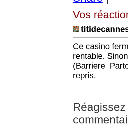
Vos réaction
titidecanne
Ce casino ferme
rentable. Sinon
(Barriere Parto
repris.
Réagissez 
commentair