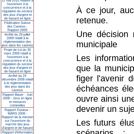
12 mai 2010 relative à
l’ouverture à la
À ce jour, auc
concurrence et à la
régulation du secteur
des jeux d’argent et
retenue.
de hasard en ligne
Fédération Suisse
des Casinos -
Rapport 2009
Une décision 
Arrêté du 29 juillet
2009 relatif à la
municipale
réglementation des
jeux dans les casinos
Projet de Loi du 30
mars 2009 relatif à
Les informatio
l’ouverture à la
concurrence et à la
régulation du secteur
que la municip
des jeux d’argent et
de hasard en ligne
figer l'avenir
Arrêté du 24
décembre 2008 relatif
à la réglementation
échéances élec
des jeux dans les
casinos
Rapport Bauer - Juin
ouvre ainsi une
2008 - Jeux en ligne
et menaces
criminelles
devenir un suje
Rapport Durieux -
MARS 2008 -
Rapport de la mission
Les futurs élu
sur l’ouverture du
marché des jeux
d’argent et de hasard
scénarios : 
Rapport d'information