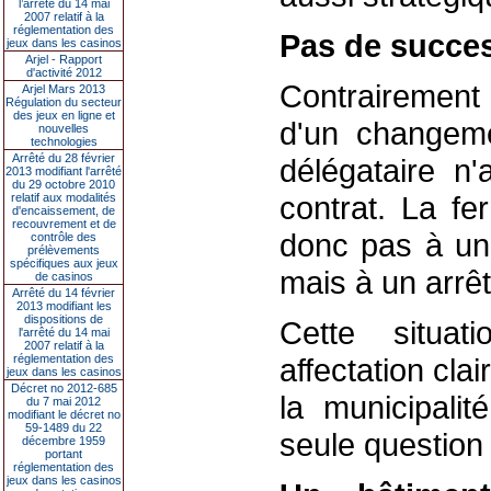
l’arrêté du 14 mai
2007 relatif à la
réglementation des
Pas de succe
jeux dans les casinos
Arjel - Rapport
d'activité 2012
Contrairement 
Arjel Mars 2013
Régulation du secteur
des jeux en ligne et
d'un changeme
nouvelles
technologies
Arrêté du 28 février
délégataire n
2013 modifiant l'arrêté
du 29 octobre 2010
contrat. La fe
relatif aux modalités
d'encaissement, de
recouvrement et de
donc pas à une
contrôle des
prélèvements
spécifiques aux jeux
mais à un arrêt e
de casinos
Arrêté du 14 février
2013 modifiant les
dispositions de
Cette situat
l'arrêté du 14 mai
2007 relatif à la
réglementation des
affectation cla
jeux dans les casinos
Décret no 2012-685
la municipalit
du 7 mai 2012
modifiant le décret no
59-1489 du 22
seule question 
décembre 1959
portant
réglementation des
jeux dans les casinos