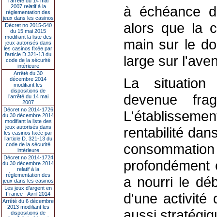
l’arrêté du 14 mai
2007 relatif à la
à échéance dé
réglementation des
jeux dans les casinos
alors que la 
Décret no 2015-540
du 15 mai 2015
modifiant la liste des
main sur le do
jeux autorisés dans
les casinos fixée par
l’article D.321-13 du
large sur l'aven
code de la sécurité
intérieure
Arrêté du 30
La situation
décembre 2014
modifiant les
dispositions de
devenue frag
l’arrêté du 14 mai
2007
Décret no 2014-1726
L'établissement
du 30 décembre 2014
modifiant la liste des
jeux autorisés dans
rentabilité da
les casinos fixée par
l’article D. 321-13 du
consommati
code de la sécurité
intérieure
Décret no 2014-1724
profondément é
du 30 décembre 2014
relatif à la
réglementation des
a nourri le dé
jeux dans les casinos
Les jeux d’argent en
d'une activit
France - Avril 2014
Arrêté du 6 décembre
2013 modifiant les
aussi stratégiq
dispositions de