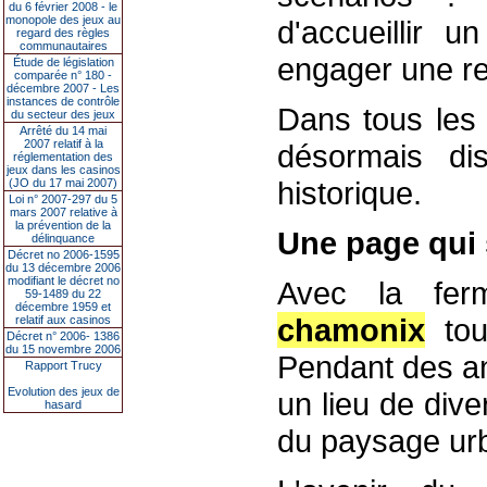
du 6 février 2008 - le
monopole des jeux au
d'accueillir 
regard des règles
communautaires
engager une re
Étude de législation
comparée n° 180 -
décembre 2007 - Les
instances de contrôle
Dans tous les 
du secteur des jeux
Arrêté du 14 mai
2007 relatif à la
désormais dis
réglementation des
jeux dans les casinos
historique.
(JO du 17 mai 2007)
Loi n° 2007-297 du 5
mars 2007 relative à
la prévention de la
Une page qui 
délinquance
Décret no 2006-1595
du 13 décembre 2006
modifiant le décret no
Avec la fer
59-1489 du 22
décembre 1959 et
chamonix
tou
relatif aux casinos
Décret n° 2006- 1386
du 15 novembre 2006
Pendant des an
Rapport Trucy
Evolution des jeux de
un lieu de div
hasard
du paysage urba