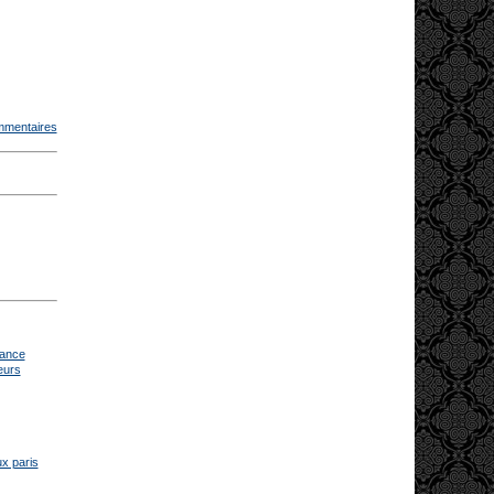
mmentaires
rance
eurs
ux paris