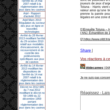
donc de publicités et
l’arrêté du 14 mai
joueurs de jeux d’arge
2007 relatif à la
réglementation des
Toluna - Harris vient
jeux dans les casinos
valeur ainsi qu’une tr
Arjel - Rapport
prenne la parole pou
d'activité 2012
légales en une zone de
Arjel Mars 2013
Régulation du secteur
des jeux en ligne et
nouvelles
[1]Enquête Toluna – Ha
technologies
l’ANJ. Échantillon de 
Arrêté du 28 février
2013 modifiant l'arrêté
[2] https://www.ofdt.fr
du 29 octobre 2010
relatif aux modalités
d'encaissement, de
Share
|
recouvrement et de
contrôle des
prélèvements
Vos réactions à cet
spécifiques aux jeux
de casinos
Arrêté du 14 février
titidecannes
| 04
2013 modifiant les
dispositions de
l'arrêté du 14 mai
2007 relatif à la
Je ne suis pas concern
réglementation des
jeux dans les casinos
Décret no 2012-685
du 7 mai 2012
Réagissez - Lais
modifiant le décret no
59-1489 du 22
décembre 1959
portant
réglementation des
jeux dans les casinos