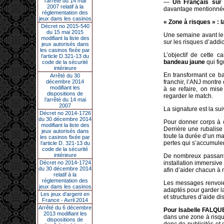
l’arrêté du 14 mai
—
Un Français sur 
2007 relatif à la
davantage mentionnée 
réglementation des
jeux dans les casinos
« Zone à risques » :
Décret no 2015-540
du 15 mai 2015
Une semaine avant le
modifiant la liste des
sur les risques d’addic
jeux autorisés dans
les casinos fixée par
L’objectif de cette
l’article D.321-13 du
bandeau jaune
qui fig
code de la sécurité
intérieure
En transformant ce 
Arrêté du 30
décembre 2014
franchir, l’ANJ montre
modifiant les
à se refaire, on mise
dispositions de
regarder le match.
l’arrêté du 14 mai
2007
La signature est la sui
Décret no 2014-1726
du 30 décembre 2014
Pour donner corps à ce
modifiant la liste des
Derrière une rubalise
jeux autorisés dans
toute la durée d’un m
les casinos fixée par
pertes qui s’accumulent
l’article D. 321-13 du
code de la sécurité
intérieure
De nombreux passants
Décret no 2014-1724
installation immersive
du 30 décembre 2014
afin d’aider chacun à m
relatif à la
réglementation des
Les messages renvoien
jeux dans les casinos
adaptés pour garder la 
Les jeux d’argent en
et structures d’aide di
France - Avril 2014
Arrêté du 6 décembre
Pour Isabelle FALQU
2013 modifiant les
dans une zone à risqu
dispositions de