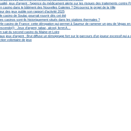
alité, jeux d’argent : l'agence du médicament alerte sur les risques des traitements contre 
Un casino dans le bâtiment des Nouvelles Galeries ? Découvrez le projet de la Ville
ur des jeux publie son rapport d’activité 2025
le casino de Soulac pourrait rouvrir dès cet été
es casinos sont-ils historiquement situés dans les stations thermales ?
204e casino de France: cette dérogation qui permet à Saumur de ramener un peu de Vegas en
cendo(I) : Jeux d'argent, tabac, alcool, livret A....
on sait du second casino du Maine-et-Loire
aux jeux d’argent : Brut diffuse un témoignage fort sur le parcours d’un joueur excessif qui a 
ction volontaire de jeux