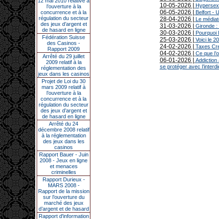
12 mai 2010 relative à
10-05-2026 |
Hypersexu
l’ouverture à la
06-05-2026 |
concurrence et à la
Belfort - 
régulation du secteur
28-04-2026 |
Le médiate
des jeux d’argent et
31-03-2026 |
Gironde : 
de hasard en ligne
30-03-2026 |
Pourquoi l
Fédération Suisse
25-03-2026 |
Voici le 
des Casinos -
24-02-2026 |
Taxes Cres
Rapport 2009
04-02-2026 |
Ce que l’
Arrêté du 29 juillet
06-01-2026 |
Addiction 
2009 relatif à la
se protéger avec l’interdi
réglementation des
jeux dans les casinos
Projet de Loi du 30
mars 2009 relatif à
l’ouverture à la
concurrence et à la
régulation du secteur
des jeux d’argent et
de hasard en ligne
Arrêté du 24
décembre 2008 relatif
à la réglementation
des jeux dans les
casinos
Rapport Bauer - Juin
2008 - Jeux en ligne
et menaces
criminelles
Rapport Durieux -
MARS 2008 -
Rapport de la mission
sur l’ouverture du
marché des jeux
d’argent et de hasard
Rapport d'information