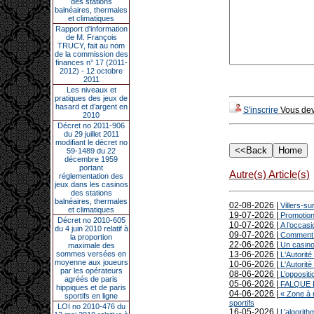
des stations
balnéaires, thermales
et climatiques
Rapport d'information
de M. François
TRUCY, fait au nom
de la commission des
finances n° 17 (2011-
2012) - 12 octobre
2011
Les niveaux et
pratiques des jeux de
hasard et d’argent en
S'inscrire
Vous deve
2010
Décret no 2011-906
du 29 juillet 2011
modifiant le décret no
59-1489 du 22
décembre 1959
portant
Autre(s) Article(s)
réglementation des
jeux dans les casinos
des stations
balnéaires, thermales
02-08-2026 |
Villers-su
et climatiques
19-07-2026 |
Promotion 
Décret no 2010-605
10-07-2026 |
A l’occasi
du 4 juin 2010 relatif à
09-07-2026 |
Comment de
la proportion
22-06-2026 |
Un casino 
maximale des
sommes versées en
13-06-2026 |
L'Autorité
moyenne aux joueurs
10-06-2026 |
L'Autorité
par les opérateurs
08-06-2026 |
L’oppositi
agréés de paris
05-06-2026 |
FALQUE PI
hippiques et de paris
04-06-2026 |
« Zone à r
sportifs en ligne
sportifs
LOI no 2010-476 du
16-05-2026 |
L’algorit