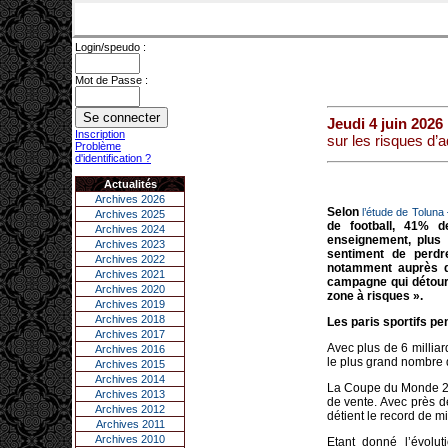
Login/speudo :
Mot de Passe :
Jeudi 4 juin 2026
Inscription
sur les risques d’a
Problème
d'identification ?
Actualités
Archives 2026
Selon
l’étude de Toluna 
Archives 2025
de football, 41% d
Archives 2024
enseignement, plus d
Archives 2023
sentiment de perdre
Archives 2022
notamment auprès de
Archives 2021
campagne qui détour
Archives 2020
zone à risques ».
Archives 2019
Archives 2018
Les paris sportifs p
Archives 2017
Avec plus de 6 millia
Archives 2016
le plus grand nombre d
Archives 2015
Archives 2014
La Coupe du Monde 202
Archives 2013
de vente. Avec près d
Archives 2012
détient le record de m
Archives 2011
Archives 2010
Etant donné l’évolut