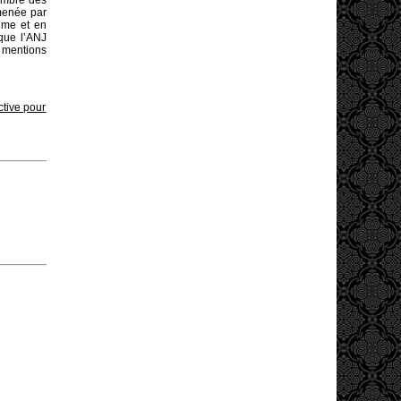
nombre des
 menée par
lume et en
 que l’ANJ
 mentions
ctive pour