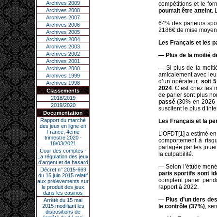
Archives 2009
compétitions et le fo
Archives 2008
pourrait être atteint
. 
Archives 2007
64% des parieurs spor
Archives 2006
2186€ de mise moyenn
Archives 2005
Archives 2004
Les Français et les p
Archives 2003
Archives 2002
— Plus de la moitié d
Archives 2001
— Si plus de la moit
Archives 2000
amicalement avec leur
Archives 1999
d’un opérateur,
soit 
Archives 1998
2024
. C’est chez les 
Classements
de parier sont plus n
2018/2019
passé
(30% en 2026 co
2019/2020
suscitent le plus d’int
Documentation
Rapport du marché
Les Français et la pe
des jeux en ligne en
France, 4eme
L’OFDT[1] a estimé en 
trimestre 2020 -
comportement à risqu
18/03/2021
partagée par les joueu
Cour des comptes -
la culpabilité.
La régulation des jeux
d’argent et de hasard
— Selon l’étude menée
Décret n° 2015-669
paris sportifs sont i
du 15 juin 2015 relatif
comptent parier pend
aux prélèvements sur
rapport à 2022.
le produit des jeux
dans les casinos
—
Plus d’un tiers des
Arrêté du 15 mai
2015 modifiant les
le contrôle (37%)
, se
dispositions de