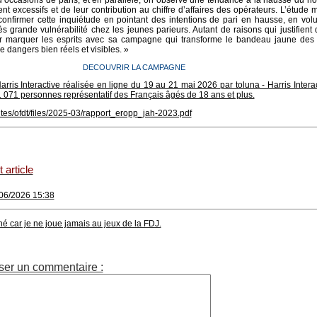
 d’occasions de paris, et en parallèle, on observe une tendance à la hausse du 
nt excessifs et de leur contribution au chiffre d’affaires des opérateurs. L’étude
 confirmer cette inquiétude en pointant des intentions de pari en hausse, en vo
ès grande vulnérabilité chez les jeunes parieurs. Autant de raisons qui justifient
r marquer les esprits avec sa campagne qui transforme le bandeau jaune des
 dangers bien réels et visibles. »
DECOUVRIR LA CAMPAGNE
rris Interactive réalisée en ligne du 19 au 21 mai 2026 par toluna - Harris Intera
1 071 personnes représentatif des Français âgés de 18 ans et plus.
/sites/ofdt/files/2025-03/rapport_eropp_jah-2023.pdf
 article
/06/2026 15:38
é car je ne joue jamais au jeux de la FDJ.
ser un commentaire :