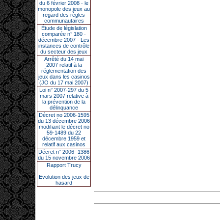
du 6 février 2008 - le
monopole des jeux au
regard des règles
communautaires
Étude de législation
comparée n° 180 -
décembre 2007 - Les
instances de contrôle
du secteur des jeux
Arrêté du 14 mai
2007 relatif à la
réglementation des
jeux dans les casinos
(JO du 17 mai 2007)
Loi n° 2007-297 du 5
mars 2007 relative à
la prévention de la
délinquance
Décret no 2006-1595
du 13 décembre 2006
modifiant le décret no
59-1489 du 22
décembre 1959 et
relatif aux casinos
Décret n° 2006- 1386
du 15 novembre 2006
Rapport Trucy
Evolution des jeux de
hasard