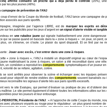
cinq affirme connaître un proche qui a déjà perdu le contrôle
(20%), une 
par les plus jeunes (48%).
 la campagne de prévention de l’ANJ
 coup d’envoi de la Coupe du Monde de football, l’ANJ lance une campagne de p
tion associés aux paris sportifs.
 campagne, imaginée par l’agence LIBRE, est de
marquer les esprits en déto
ure sur les publicités pour les jeux d’argent en
un signal d’alerte visible et tangibl
bandeau en
une rubalise jaune
qui signale habituellement une zone dangereuse
 ce qui se passe quand on bascule dans la « zone à risques » : on joue, on perd, 
 plus, on s'énerve, on s'isole. Le plaisir du sport disparaît. Et on finit par ne
vante :
Jouer avec excès, c’est entrer dans une zone à risques
.
tte « zone à risques », l’ANJ a installé un dispositif original au cœur de l’espa
 jaune matérialisant la zone à risques, un salon a été reconstitué dans une vill
atch, un comédien a reproduit les
comportements
symptomatiques d’un joueur en di
, volonté de se refaire, agitation, colère.
 se sont arrêtés pour observer la scène et échanger avec les équipes présent
 avait pour objectif de rendre visibles des
comportements
souvent banalisés ou i
ieux reconnaître les signaux d’alerte liés aux paris sportifs excessifs.
t vers le site Evalujeu, qui permet d’évaluer sa pratique de jeu et d’obtenir de
maîtrise. Le site permet également d’obtenir toutes les informations utiles sur les d
sponibles pour les joueurs et leur entourage.
E-PIERROTIN, Présidente de l’ANJ
: « A l’approche de cette Coupe du monde, no
es avec plusieurs voyants au rouge pour le régulateur : un plus grand nombre de