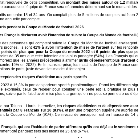
rmat renouvelé de cette compétition,
un montant des mises autour de 1,2 milliar
Le parcours de l’équipe de France sera néanmoins déterminant sur le montant des 
tifs ont entre 18 et 34 ans. On comptait plus de 5 millions de comptes actifs en
e annuelle par compte.
aris pendant la Coupe du Monde de football 2026
es Français déclarent avoir l’intention de suivre la Coupe du Monde de football 
ié des personnes qui comptent suivre la Coupe du Monde de football envisagent 
s proches, ils sont
41% à avoir l’intention de miser de l’argent
sur les rencontr
5 points de plus que pour la Coupe du monde 2022 et 6 points de plus que po
moins de 35 ans que cette intention est la plus partagée (54%). Les Français qui 
ombreux que les années précédentes à affirmer
qu’ils dépenseront plus d’argent 
ntre 19% en 2022). Enfin, sans surprise, les matchs de l’équipe de France sont
entions de paris, juste devant les matchs à fort enjeu.
rception des risques d’addiction aux paris sportifs
2023 à 15,3% la part des parieurs sportifs problématiques. Parmi les différents si
e exprimés, celui de rejouer pour combler une perte est la pratique la plus 
rs, suivie par le fait d’avoir misé plus d’argent qu’on ne peut se permettre ou d’é
 par Toluna – Harris Interactive,
les risques d’addiction et de dépendance ass
dentifiés par 8 Français sur 10 (83%)
, et par une proportion supérieure auprès d
ant la Coupe du Monde (91%). Ce niveau de perception est en hausse de 14 p
 Français qui ont l’habitude de parier affirment qu’ils ont déjà eu le sentiment
ntiment cité par deux tiers des moins de 25 ans (67%).