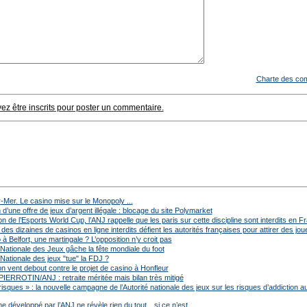
Charte des co
z être inscrits pour poster un commentaire.
r-Mer. Le casino mise sur le Monopoly ...
d’une offre de jeux d’argent illégale : blocage du site Polymarket
on de l’Esports World Cup, l’ANJ rappelle que les paris sur cette discipline sont interdits en F
s dizaines de casinos en ligne interdits défient les autorités françaises pour attirer des jou
à Belfort, une martingale ? L’opposition n’y croit pas
 Nationale des Jeux gâche la fête mondiale du foot
 Nationale des jeux "tue" la FDJ ?
on vent debout contre le projet de casino à Honfleur
ERROTIN/ANJ : retraite méritée mais bilan très mitigé
isques » : la nouvelle campagne de l’Autorité nationale des jeux sur les risques d’addiction a
hme développé par l’ANJ ne révèle rien du tout…si ce n’est…