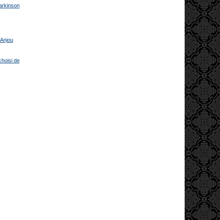
Parkinson
 Anjou
choisi de