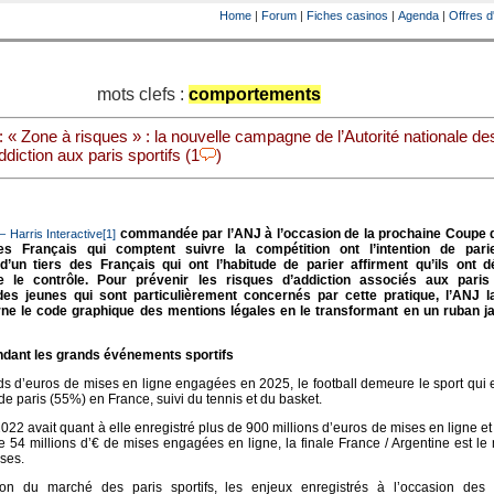
Home
|
Forum
|
Fiches casinos
|
Agenda
|
Offres d
mots clefs :
comportements
: « Zone à risques » : la nouvelle campagne de l’Autorité nationale de
ddiction aux paris sportifs (1
)
commandée par l’ANJ à l’occasion de la prochaine Coupe
– Harris Interactive[1]
es Français qui comptent suivre la compétition ont l’intention de pari
’un tiers des Français qui ont l’habitude de parier affirment qu’ils ont d
 le contrôle. Pour prévenir les risques d’addiction associés aux paris 
s jeunes qui sont particulièrement concernés par cette pratique, l’ANJ 
ne le code graphique des mentions légales en le transformant en un ruban j
endant les grands événements sportifs
rds d’euros de mises en ligne engagées en 2025, le football demeure le sport qui 
e paris (55%) en France, suivi du tennis et du basket.
2 avait quant à elle enregistré plus de 900 millions d’euros de mises en ligne et
e 54 millions d’€ de mises engagées en ligne, la finale France / Argentine est le
ises.
ion du marché des paris sportifs, les enjeux enregistrés à l’occasion des 