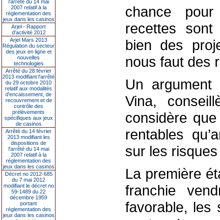
l’arrêté du 14 mai
chance pour 
2007 relatif à la
réglementation des
jeux dans les casinos
recettes sont
Arjel - Rapport
d'activité 2012
Arjel Mars 2013
bien des proje
Régulation du secteur
des jeux en ligne et
nous faut des re
nouvelles
technologies
Arrêté du 28 février
2013 modifiant l'arrêté
Un argument q
du 29 octobre 2010
relatif aux modalités
d'encaissement, de
Vina, conseill
recouvrement et de
contrôle des
prélèvements
considère que 
spécifiques aux jeux
de casinos
rentables qu’
Arrêté du 14 février
2013 modifiant les
dispositions de
sur les risques
l'arrêté du 14 mai
2007 relatif à la
réglementation des
jeux dans les casinos
La première ét
Décret no 2012-685
du 7 mai 2012
franchie vend
modifiant le décret no
59-1489 du 22
décembre 1959
favorable, les
portant
réglementation des
jeux dans les casinos