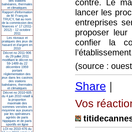
contre. Le ma
des stations
balnéaires, thermales
et climatiques
lancer les proc
Rapport d'information
de M. François
TRUCY, fait au nom
entreprises s
de la commission des
finances n° 17 (2011-
proposer leur 
2012) - 12 octobre
2011
Les niveaux et
confier la co
pratiques des jeux de
hasard et d’argent en
2010
l’établissement
Décret no 2011-906
du 29 juillet 2011
modifiant le décret no
(source : ouest
59-1489 du 22
décembre 1959
portant
réglementation des
jeux dans les casinos
des stations
Share
|
balnéaires, thermales
et climatiques
Décret no 2010-605
du 4 juin 2010 relatif à
Vos réaction
la proportion
maximale des
sommes versées en
moyenne aux joueurs
par les opérateurs
titidecanne
agréés de paris
hippiques et de paris
sportifs en ligne
LOI no 2010-476 du