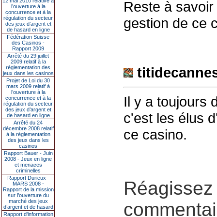
12 mai 2010 relative à
Reste à savoir 
l’ouverture à la
concurrence et à la
régulation du secteur
gestion de ce
des jeux d’argent et
de hasard en ligne
Fédération Suisse
des Casinos -
Rapport 2009
Arrêté du 29 juillet
2009 relatif à la
réglementation des
titidecanne
jeux dans les casinos
Projet de Loi du 30
mars 2009 relatif à
l’ouverture à la
Il y a toujours
concurrence et à la
régulation du secteur
des jeux d’argent et
c'est les élus 
de hasard en ligne
Arrêté du 24
décembre 2008 relatif
ce casino.
à la réglementation
des jeux dans les
casinos
Rapport Bauer - Juin
2008 - Jeux en ligne
et menaces
criminelles
Rapport Durieux -
Réagissez 
MARS 2008 -
Rapport de la mission
sur l’ouverture du
marché des jeux
commentair
d’argent et de hasard
Rapport d'information