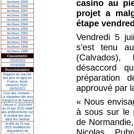
casino au pi
Archives 2009
Archives 2008
projet a mal
Archives 2007
Archives 2006
Archives 2005
étape vendredi
Archives 2004
Archives 2003
Archives 2002
Vendredi 5 jui
Archives 2001
Archives 2000
s’est tenu a
Archives 1999
Archives 1998
(Calvados),
Classements
2018/2019
désaccord qu
2019/2020
Documentation
Rapport du marché
préparation d
des jeux en ligne en
France, 4eme
approuvé par la
trimestre 2020 -
18/03/2021
Cour des comptes -
La régulation des jeux
« Nous envisa
d’argent et de hasard
Décret n° 2015-669
du 15 juin 2015 relatif
à sous sur le 
aux prélèvements sur
le produit des jeux
de Normandie, 
dans les casinos
Arrêté du 15 mai
2015 modifiant les
Nicolas Pub
dispositions de