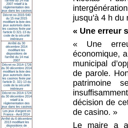
l’arrêté du 14 mai
2007 relatif à la
intergénératio
réglementation des
jeux dans les casinos
jusqu’à 4 h du 
Décret no 2015-540
du 15 mai 2015
modifiant la liste des
jeux autorisés dans
« Une erreur s
les casinos fixée par
l’article D.321-13 du
code de la sécurité
intérieure
« Une erreu
Arrêté du 30
décembre 2014
modifiant les
économique, a 
dispositions de
l’arrêté du 14 mai
2007
municipal d’op
Décret no 2014-1726
du 30 décembre 2014
de parole. Hon
modifiant la liste des
jeux autorisés dans
les casinos fixée par
patrimoine se
l’article D. 321-13 du
code de la sécurité
intérieure
insuffisamment
Décret no 2014-1724
du 30 décembre 2014
décision de ce
relatif à la
réglementation des
jeux dans les casinos
de casino. »
Les jeux d’argent en
France - Avril 2014
Arrêté du 6 décembre
2013 modifiant les
Le maire a a
dispositions de