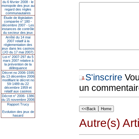
du 6 février 2008 - le
monopole des jeux au
regard des règles
communautaires
Étude de législation
comparée n° 180 -
décembre 2007 - Les
instances de contrôle
du secteur des jeux
Arrêté du 14 mai
2007 relatif à la
réglementation des
jeux dans les casinos
(JO du 17 mai 2007)
Loi n° 2007-297 du 5
mars 2007 relative à
la prévention de la
délinquance
Décret no 2006-1595
S'inscrire
Vous
du 13 décembre 2006
modifiant le décret no
59-1489 du 22
un commentair
décembre 1959 et
relatif aux casinos
Décret n° 2006- 1386
du 15 novembre 2006
Rapport Trucy
Evolution des jeux de
hasard
Autre(s) Art