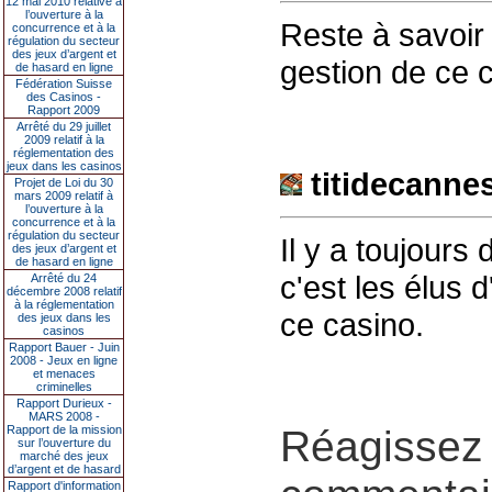
12 mai 2010 relative à
l’ouverture à la
Reste à savoir 
concurrence et à la
régulation du secteur
des jeux d’argent et
gestion de ce
de hasard en ligne
Fédération Suisse
des Casinos -
Rapport 2009
Arrêté du 29 juillet
2009 relatif à la
réglementation des
jeux dans les casinos
titidecanne
Projet de Loi du 30
mars 2009 relatif à
l’ouverture à la
concurrence et à la
régulation du secteur
Il y a toujours
des jeux d’argent et
de hasard en ligne
c'est les élus 
Arrêté du 24
décembre 2008 relatif
à la réglementation
ce casino.
des jeux dans les
casinos
Rapport Bauer - Juin
2008 - Jeux en ligne
et menaces
criminelles
Rapport Durieux -
MARS 2008 -
Rapport de la mission
Réagissez 
sur l’ouverture du
marché des jeux
d’argent et de hasard
Rapport d'information