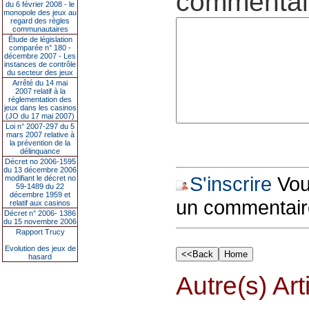
commentair
du 6 février 2008 - le
monopole des jeux au
regard des règles
communautaires
Étude de législation
comparée n° 180 -
décembre 2007 - Les
instances de contrôle
du secteur des jeux
Arrêté du 14 mai
2007 relatif à la
réglementation des
jeux dans les casinos
(JO du 17 mai 2007)
Loi n° 2007-297 du 5
mars 2007 relative à
la prévention de la
délinquance
Décret no 2006-1595
du 13 décembre 2006
S'inscrire
Vous
modifiant le décret no
59-1489 du 22
décembre 1959 et
un commentair
relatif aux casinos
Décret n° 2006- 1386
du 15 novembre 2006
Rapport Trucy
Evolution des jeux de
hasard
Autre(s) Art