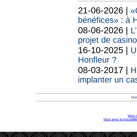
21-06-2026 |
«
bénéfices» : à H
08-06-2026 |
L
projet de casin
16-10-2025 |
U
Honfleur ?
08-03-2017 |
H
implanter un ca
Ho
Vous r
Vous avez la possibili