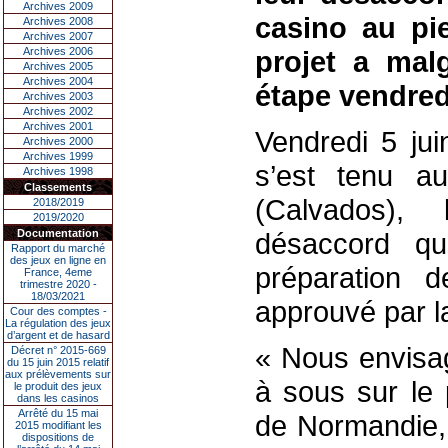
Archives 2009
casino au pi
Archives 2008
Archives 2007
Archives 2006
projet a mal
Archives 2005
Archives 2004
étape vendredi
Archives 2003
Archives 2002
Archives 2001
Vendredi 5 jui
Archives 2000
Archives 1999
s’est tenu a
Archives 1998
Classements
(Calvados),
2018/2019
2019/2020
Documentation
désaccord qu
Rapport du marché
des jeux en ligne en
préparation d
France, 4eme
trimestre 2020 -
18/03/2021
approuvé par la
Cour des comptes -
La régulation des jeux
d’argent et de hasard
« Nous envisa
Décret n° 2015-669
du 15 juin 2015 relatif
aux prélèvements sur
à sous sur le 
le produit des jeux
dans les casinos
Arrêté du 15 mai
de Normandie, 
2015 modifiant les
dispositions de