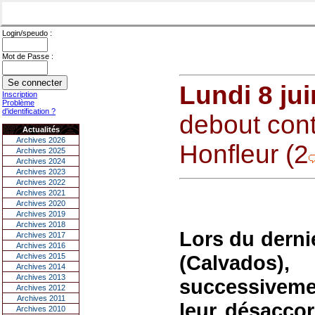
Login/speudo :
Mot de Passe :
Lundi 8 ju
Inscription
Problème
d'identification ?
debout cont
Actualités
Archives 2026
Honfleur (2
Archives 2025
Archives 2024
Archives 2023
Archives 2022
Archives 2021
Archives 2020
Archives 2019
Archives 2018
Lors du derni
Archives 2017
Archives 2016
(Calvados),
Archives 2015
Archives 2014
Archives 2013
successivemen
Archives 2012
Archives 2011
leur désaccor
Archives 2010