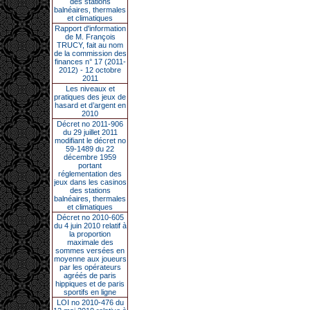
des stations
balnéaires, thermales
et climatiques
Rapport d'information
de M. François
TRUCY, fait au nom
de la commission des
finances n° 17 (2011-
2012) - 12 octobre
2011
Les niveaux et
pratiques des jeux de
hasard et d’argent en
2010
Décret no 2011-906
du 29 juillet 2011
modifiant le décret no
59-1489 du 22
décembre 1959
portant
réglementation des
jeux dans les casinos
des stations
balnéaires, thermales
et climatiques
Décret no 2010-605
du 4 juin 2010 relatif à
la proportion
maximale des
sommes versées en
moyenne aux joueurs
par les opérateurs
agréés de paris
hippiques et de paris
sportifs en ligne
LOI no 2010-476 du