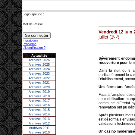
Login/speudo :
Mot de Passe :
Vendredi 12 juin 
juillet (1
)
Inscription
Problème
d'identification ?
Actualités
Sévèrement endommag
Archives 2026
réouverture pour le mo
Archives 2025
Archives 2024
Dans la nuit du 8 au
Archives 2023
particulièrement le ca
Archives 2022
l'établissement, provo
Archives 2021
Une fermeture forcé
Archives 2020
Archives 2019
Face à l'ampleur des 
Archives 2018
de mobilisation marq
Archives 2017
commune d'Etretat ay
Archives 2016
rénovation ont pu débu
Archives 2015
Archives 2014
Après plusieurs mois d
Archives 2013
est désormais envisagé
Archives 2012
validations techniques
Archives 2011
Un casino modernisé
Archives 2010