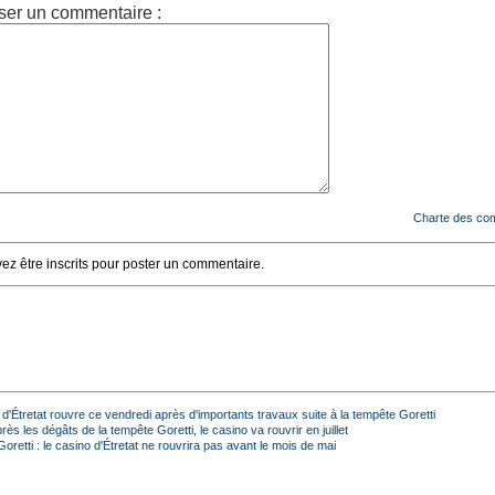
ser un commentaire :
Charte des co
z être inscrits pour poster un commentaire.
d'Étretat rouvre ce vendredi après d'importants travaux suite à la tempête Goretti
près les dégâts de la tempête Goretti, le casino va rouvrir en juillet
retti : le casino d'Étretat ne rouvrira pas avant le mois de mai