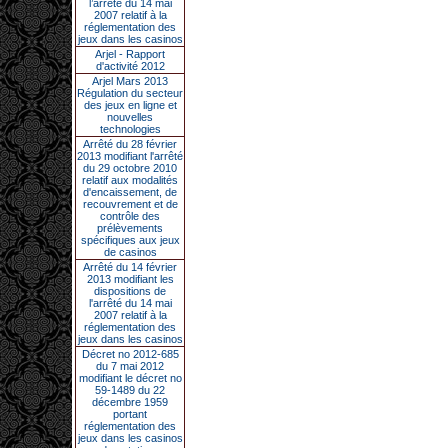
l’arrêté du 14 mai
2007 relatif à la
réglementation des
jeux dans les casinos
Arjel - Rapport
d'activité 2012
Arjel Mars 2013
Régulation du secteur
des jeux en ligne et
nouvelles
technologies
Arrêté du 28 février
2013 modifiant l'arrêté
du 29 octobre 2010
relatif aux modalités
d'encaissement, de
recouvrement et de
contrôle des
prélèvements
spécifiques aux jeux
de casinos
Arrêté du 14 février
2013 modifiant les
dispositions de
l'arrêté du 14 mai
2007 relatif à la
réglementation des
jeux dans les casinos
Décret no 2012-685
du 7 mai 2012
modifiant le décret no
59-1489 du 22
décembre 1959
portant
réglementation des
jeux dans les casinos