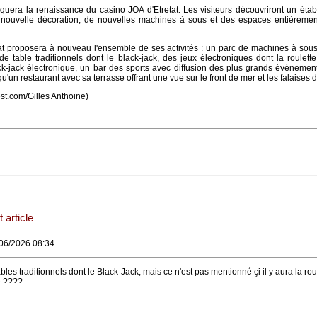
quera la renaissance du casino JOA d'Etretat. Les visiteurs découvriront un éta
nouvelle décoration, de nouvelles machines à sous et des espaces entièremen
at proposera à nouveau l'ensemble de ses activités : un parc de machines à sou
de table traditionnels dont le black-jack, des jeux électroniques dont la roulett
ack-jack électronique, un bar des sports avec diffusion des plus grands événement
u'un restaurant avec sa terrasse offrant une vue sur le front de mer et les falaises d'
st.com/Gilles Anthoine)
 article
/06/2026 08:34
ables traditionnels dont le Black-Jack, mais ce n'est pas mentionné çi il y aura la rou
e ????