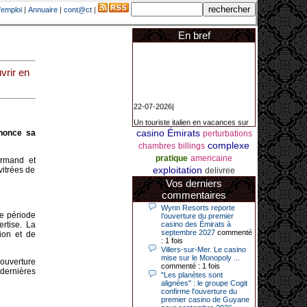
'emploi
|
Annuaire
|
cont@ct
|
En bref
vrir en
22-07-2026|
Un touriste italien en vacances sur
la Côte d’Azur a remporté un
casino Émirats
nnonce sa
jackpot exceptionnel de 84.631
perturbations
euros dans la nuit de samedi à
complexe
chambres
billings
dimanche au Casino Barrière Le
Croisette à Cannes. Il s’agit d’un
pratique
americaine
ormand et
nouveau record de gains de l’année
exploitation
vitrées de
delivree
2026 pour cet établissement.
Vos derniers
commentaires
Wynn Resorts reporte
14-04-2026|
ue période
l’ouverture du premier
rtise. La
casino des Émirats à
Dimanche 12 avril 2026, cette date
septembre 2027
commenté
ion et de
restera gravée dans la mémoire de
: 1 fois
ce joueur du casino de Saint-Quay-
Villers-sur-Mer. Le casino
Portrieux (Côtes-d’Armor).
mise sur le Monopoly ...
éouverture
commenté : 1 fois
Ce quinquagénaire, habitant Plouha
 dernières
"Les planètes sont
mais souhaitant garder l’anonymat,
alignées" : le groupe Cogit
a eu l’énorme surprise de décrocher
confirme l'ouverture du
un jackpot record de 82 426 €.
premier casino de Guyane