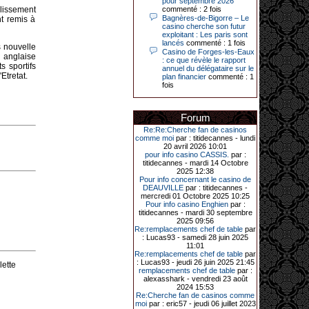
pour septembre 2026
Le plus gros gain gagné depuis plus
blissement
commenté : 2 fois
de 20 ans dans l’établissement.
Bagnères-de-Bigorre – Le
t remis à
casino cherche son futur
exploitant : Les paris sont
lancés
commenté : 1 fois
s nouvelle
Casino de Forges-les-Eaux
31-03-2026|
e anglaise
: ce que révèle le rapport
s sportifs
annuel du délégataire sur le
Série de jackpots au casino JOA de
Etretat.
plan financier
commenté : 1
Gujan-Mestras : ce mois de mars a
fois
été fructueux pour quelques
joueurs. D’abord avec 44 207 euros
remportés le dimanche 22 mars sur
une machine à sous pour une mise
Forum
initiale de 5,28 €. Puis quelques
jours plus tard, le vendredi 27 mars,
Re:Re:Cherche fan de casinos
un joueur a décroché 12 086 euros
comme moi
par : titidecannes - lundi
sur une autre machine à sous.
20 avril 2026 10:01
pour info casino CASSIS.
par :
Enfin, troisième et dernier jackpot,
titidecannes - mardi 14 Octobre
record cette fois-ci, le samedi 28
2025 12:38
mars dernier. Quelque 111 322
Pour info concernant le casino de
euros ont été remportés sur la table
DEAUVILLE
par : titidecannes -
d’Ultimate Texas Hold’em Poker,
mercredi 01 Octobre 2025 10:25
grâce à une mise de 5 euros sur la
Pour info casino Enghien
par :
case bonus et une quinte flush
titidecannes - mardi 30 septembre
royale. Ces gains ont été annoncés
2025 09:56
dans un communiqué diffusé par le
Re:remplacements chef de table
par
casino ce lundi 30 mars en soirée.
: Lucas93 - samedi 28 juin 2025
11:01
Re:remplacements chef de table
par
: Lucas93 - jeudi 26 juin 2025 21:45
lette
remplacements chef de table
par :
11-01-2026|
alexasshark - vendredi 23 août
2024 15:53
Dimanche 11 janvier, en soirée, une
Re:Cherche fan de casinos comme
cliente retraitée de 78 ans, habitant
moi
par : eric57 - jeudi 06 juillet 2023
Trémuson, a eu l’énorme surprise