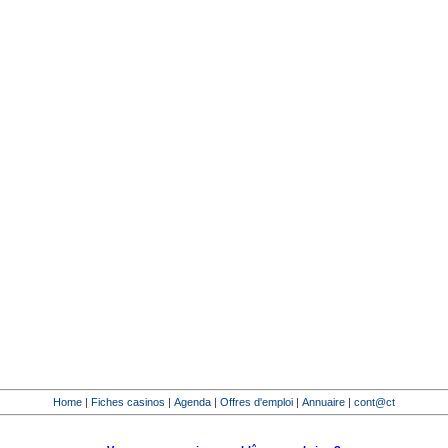
Home
|
Fiches casinos
|
Agenda
|
Offres d'emploi
|
Annuaire
|
cont@ct