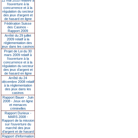
12 mai 2010 relative à
l’ouverture à la
concurrence et à la
régulation du secteur
des jeux d’argent et
de hasard en ligne
Fédération Suisse
des Casinos -
Rapport 2009
Arrêté du 29 juillet
2009 relatif à la
réglementation des
jeux dans les casinos
Projet de Loi du 30
mars 2009 relatif à
l’ouverture à la
concurrence et à la
régulation du secteur
des jeux d’argent et
de hasard en ligne
Arrêté du 24
décembre 2008 relatif
à la réglementation
des jeux dans les
casinos
Rapport Bauer - Juin
2008 - Jeux en ligne
et menaces
criminelles
Rapport Durieux -
MARS 2008 -
Rapport de la mission
sur l’ouverture du
marché des jeux
d’argent et de hasard
Rapport d'information