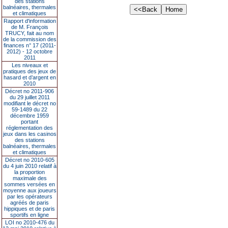
des stations
balnéaires, thermales
et climatiques
Rapport d'information
de M. François
TRUCY, fait au nom
de la commission des
finances n° 17 (2011-
2012) - 12 octobre
2011
Les niveaux et
pratiques des jeux de
hasard et d’argent en
2010
Décret no 2011-906
du 29 juillet 2011
modifiant le décret no
59-1489 du 22
décembre 1959
portant
réglementation des
jeux dans les casinos
des stations
balnéaires, thermales
et climatiques
Décret no 2010-605
du 4 juin 2010 relatif à
la proportion
maximale des
sommes versées en
moyenne aux joueurs
par les opérateurs
agréés de paris
hippiques et de paris
sportifs en ligne
LOI no 2010-476 du