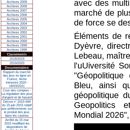
avec des multi
Archives 2009
Archives 2008
marché de plus
Archives 2007
Archives 2006
Archives 2005
de force se des
Archives 2004
Archives 2003
Archives 2002
Éléments de ré
Archives 2001
Archives 2000
Dyèvre, direct
Archives 1999
Archives 1998
Lebeau, maître
Classements
2018/2019
l'uUiversité S
2019/2020
Documentation
Rapport du marché
"Géopolitique
des jeux en ligne en
France, 4eme
Bleu, ainsi q
trimestre 2020 -
18/03/2021
Cour des comptes -
géopolitique 
La régulation des jeux
d’argent et de hasard
Décret n° 2015-669
Geopolitics 
du 15 juin 2015 relatif
aux prélèvements sur
Mondial 2026",
le produit des jeux
dans les casinos
Arrêté du 15 mai
2015 modifiant les
dispositions de