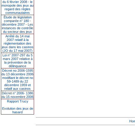
du 6 février 2008 - le
monopole des jeux au
regard des règles
communautaires
Étude de législation
comparée n° 180 -
décembre 2007 - Les
instances de contrôle
du secteur des jeux
Arrêté du 14 mai
2007 relatif à la
réglementation des
jeux dans les casinos
(JO du 17 mai 2007)
Loi n° 2007-297 du 5
mars 2007 relative à
la prévention de la
délinquance
Décret no 2006-1595
du 13 décembre 2006
modifiant le décret no
59-1489 du 22
décembre 1959 et
relatif aux casinos
Décret n° 2006- 1386
du 15 novembre 2006
Rapport Trucy
Evolution des jeux de
hasard
Ho