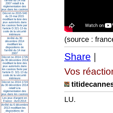
l’arrêté du 14 mai
2007 relatif à la
réglementation des
jeux dans les casinos
Décret no 2015-540
du 15 mai 2015
modifiant la liste des
jeux autorisés dans
les casinos fixée par
l’article D.321-13 du
code de la sécurité
intérieure
(source : fran
Arrêté du 30
décembre 2014
modifiant les
dispositions de
l’arrêté du 14 mai
Share
|
2007
Décret no 2014-1726
du 30 décembre 2014
modifiant la liste des
jeux autorisés dans
Vos réaction
les casinos fixée par
l’article D. 321-13 du
code de la sécurité
intérieure
titidecanne
Décret no 2014-1724
du 30 décembre 2014
relatif à la
réglementation des
jeux dans les casinos
LU.
Les jeux d’argent en
France - Avril 2014
Arrêté du 6 décembre
2013 modifiant les
dispositions de