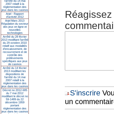
l’arrêté du 14 mai
2007 relatif à la
réglementation des
jeux dans les casinos
Réagissez 
Arjel - Rapport
d'activité 2012
Arjel Mars 2013
commentair
Régulation du secteur
des jeux en ligne et
nouvelles
technologies
Arrêté du 28 février
2013 modifiant l'arrêté
du 29 octobre 2010
relatif aux modalités
d'encaissement, de
recouvrement et de
contrôle des
prélèvements
spécifiques aux jeux
de casinos
Arrêté du 14 février
2013 modifiant les
dispositions de
l'arrêté du 14 mai
2007 relatif à la
réglementation des
jeux dans les casinos
Décret no 2012-685
S'inscrire
Vous
du 7 mai 2012
modifiant le décret no
un commentair
59-1489 du 22
décembre 1959
portant
réglementation des
jeux dans les casinos