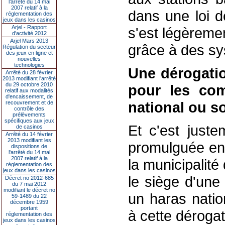
l’arrêté du 14 mai
2007 relatif à la
dans une loi d
réglementation des
jeux dans les casinos
Arjel - Rapport
s'est légèreme
d'activité 2012
Arjel Mars 2013
grâce à des sy
Régulation du secteur
des jeux en ligne et
nouvelles
technologies
Une dérogati
Arrêté du 28 février
2013 modifiant l'arrêté
du 29 octobre 2010
pour les co
relatif aux modalités
d'encaissement, de
national ou s
recouvrement et de
contrôle des
prélèvements
spécifiques aux jeux
Et c'est juste
de casinos
Arrêté du 14 février
2013 modifiant les
promulguée en
dispositions de
l'arrêté du 14 mai
2007 relatif à la
la municipalit
réglementation des
jeux dans les casinos
le siège d'une
Décret no 2012-685
du 7 mai 2012
modifiant le décret no
un haras natio
59-1489 du 22
décembre 1959
portant
à cette dérogat
réglementation des
jeux dans les casinos