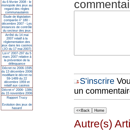
commentair
du 6 février 2008 - le
monopole des jeux au
regard des règles
communautaires
Étude de législation
comparée n° 180 -
décembre 2007 - Les
instances de contrôle
du secteur des jeux
Arrêté du 14 mai
2007 relatif à la
réglementation des
jeux dans les casinos
(JO du 17 mai 2007)
Loi n° 2007-297 du 5
mars 2007 relative à
la prévention de la
délinquance
Décret no 2006-1595
du 13 décembre 2006
modifiant le décret no
S'inscrire
Vous
59-1489 du 22
décembre 1959 et
relatif aux casinos
un commentair
Décret n° 2006- 1386
du 15 novembre 2006
Rapport Trucy
Evolution des jeux de
hasard
Autre(s) Art