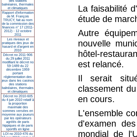
des stations
balnéaires, thermales
La faisabilité 
et climatiques
Rapport d'information
étude de march
de M. François
TRUCY, fait au nom
de la commission des
finances n° 17 (2011-
Autre équipem
2012) - 12 octobre
2011
Les niveaux et
nouvelle munici
pratiques des jeux de
hasard et d’argent en
2010
hôtel-restaura
Décret no 2011-906
du 29 juillet 2011
est relancé.
modifiant le décret no
59-1489 du 22
décembre 1959
portant
Il serait si
réglementation des
jeux dans les casinos
des stations
classement du 
balnéaires, thermales
et climatiques
en cours.
Décret no 2010-605
du 4 juin 2010 relatif à
la proportion
maximale des
L'ensemble con
sommes versées en
moyenne aux joueurs
par les opérateurs
d'examen des 
agréés de paris
hippiques et de paris
sportifs en ligne
mondial de l'
LOI no 2010-476 du