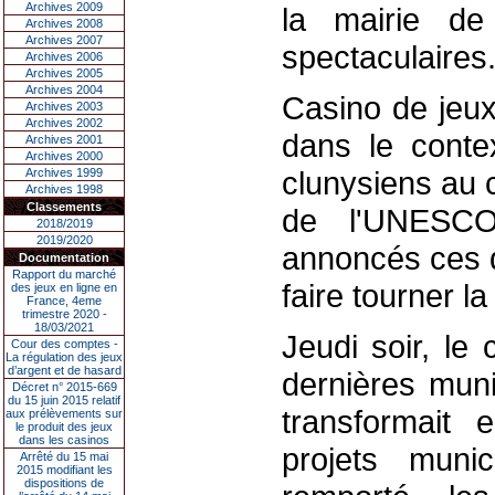
Archives 2009
la mairie de
Archives 2008
Archives 2007
spectaculaires
Archives 2006
Archives 2005
Archives 2004
Casino de jeux,
Archives 2003
Archives 2002
dans le conte
Archives 2001
Archives 2000
clunysiens au 
Archives 1999
Archives 1998
Classements
de l'UNESCO.
2018/2019
2019/2020
annoncés ces d
Documentation
Rapport du marché
faire tourner la 
des jeux en ligne en
France, 4eme
trimestre 2020 -
18/03/2021
Jeudi soir, le
Cour des comptes -
La régulation des jeux
d’argent et de hasard
dernières muni
Décret n° 2015-669
du 15 juin 2015 relatif
transformait 
aux prélèvements sur
le produit des jeux
dans les casinos
projets muni
Arrêté du 15 mai
2015 modifiant les
dispositions de