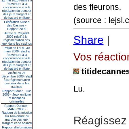
12 mai 2010 relative à
l’ouverture à la
des fleurons.
concurrence et à la
régulation du secteur
des jeux d’argent et
(source : lejsl
de hasard en ligne
Fédération Suisse
des Casinos -
Rapport 2009
Arrêté du 29 juillet
Share
|
2009 relatif à la
réglementation des
jeux dans les casinos
Projet de Loi du 30
mars 2009 relatif à
Vos réaction
l’ouverture à la
concurrence et à la
régulation du secteur
des jeux d’argent et
titidecanne
de hasard en ligne
Arrêté du 24
décembre 2008 relatif
à la réglementation
des jeux dans les
Lu.
casinos
Rapport Bauer - Juin
2008 - Jeux en ligne
et menaces
criminelles
Rapport Durieux -
MARS 2008 -
Rapport de la mission
sur l’ouverture du
Réagissez 
marché des jeux
d’argent et de hasard
Rapport d'information