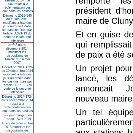
remporté les
l’arrêté du 14 mai
2007 relatif à la
réglementation des
président d'h
jeux dans les casinos
Décret no 2015-540
maire de Clun
du 15 mai 2015
modifiant la liste des
jeux autorisés dans
les casinos fixée par
Et en guise de
l’article D.321-13 du
code de la sécurité
intérieure
qui remplissait
Arrêté du 30
décembre 2014
de paix a été s
modifiant les
dispositions de
l’arrêté du 14 mai
2007
Un projet pour
Décret no 2014-1726
du 30 décembre 2014
modifiant la liste des
lancé, les d
jeux autorisés dans
les casinos fixée par
l’article D. 321-13 du
annoncait J
code de la sécurité
intérieure
nouveau maire
Décret no 2014-1724
du 30 décembre 2014
relatif à la
réglementation des
Un tel équip
jeux dans les casinos
Les jeux d’argent en
France - Avril 2014
particulièreme
Arrêté du 6 décembre
2013 modifiant les
aux stations b
dispositions de