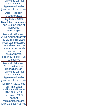
l’arrêté du 14 mai
2007 relatif à la
réglementation des
jeux dans les casinos
Arjel - Rapport
d'activité 2012
Arjel Mars 2013
Régulation du secteur
des jeux en ligne et
nouvelles
technologies
Arrêté du 28 février
2013 modifiant l'arrêté
du 29 octobre 2010
relatif aux modalités
d'encaissement, de
recouvrement et de
contrôle des
prélèvements
spécifiques aux jeux
de casinos
Arrêté du 14 février
2013 modifiant les
dispositions de
l'arrêté du 14 mai
2007 relatif à la
réglementation des
jeux dans les casinos
Décret no 2012-685
du 7 mai 2012
modifiant le décret no
59-1489 du 22
décembre 1959
portant
réglementation des
jeux dans les casinos