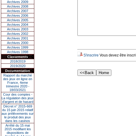
Archives 2009
Archives 2008
Archives 2007
Archives 2006
Archives 2005
Archives 2004
Archives 2003
Archives 2002
Archives 2001
Archives 2000
Archives 1999
Archives 1998
S'inscrire
Vous devez être inscri
Classements
2018/2019
2019/2020
Documentation
Rapport du marché
des jeux en ligne en
France, 4eme
trimestre 2020 -
18/03/2021
Cour des comptes -
La régulation des jeux
d’argent et de hasard
Décret n° 2015-669
du 15 juin 2015 relatif
aux prélèvements sur
le produit des jeux
dans les casinos
Arrêté du 15 mai
2015 modifiant les
dispositions de