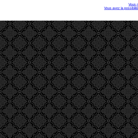
Vous r
Vous avez la possibili