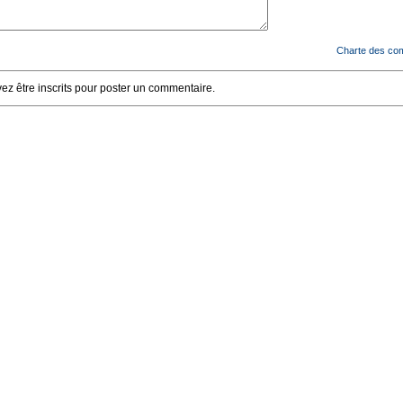
Charte des co
z être inscrits pour poster un commentaire.