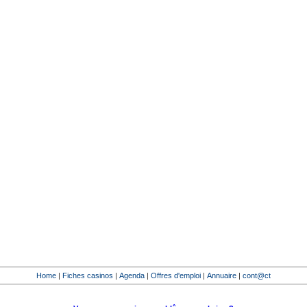
Home
|
Fiches casinos
|
Agenda
|
Offres d'emploi
|
Annuaire
|
cont@ct