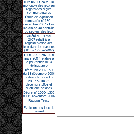
du 6 février 2008 - le
monopole des jeux au
regard des règles
communautaires
Étude de législation
comparée n° 180 -
décembre 2007 - Les
instances de contrôle
du secteur des jeux
Arrêté du 14 mai
2007 relatif à la
réglementation des
jeux dans les casinos
(JO du 17 mai 2007)
Loi n° 2007-297 du 5
mars 2007 relative à
la prévention de la
délinquance
Décret no 2006-1595
du 13 décembre 2006
modifiant le décret no
59-1489 du 22
décembre 1959 et
relatif aux casinos
Décret n° 2006- 1386
du 15 novembre 2006
Rapport Trucy
Evolution des jeux de
hasard