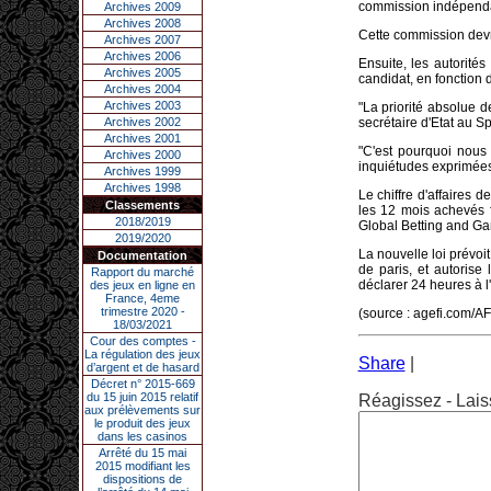
commission indépendan
Archives 2009
Archives 2008
Cette commission devr
Archives 2007
Archives 2006
Ensuite, les autorités
Archives 2005
candidat, en fonction 
Archives 2004
Archives 2003
"La priorité absolue d
Archives 2002
secrétaire d'Etat au S
Archives 2001
"C'est pourquoi nous
Archives 2000
inquiétudes exprimées p
Archives 1999
Archives 1998
Le chiffre d'affaires d
Classements
les 12 mois achevés fi
2018/2019
Global Betting and G
2019/2020
La nouvelle loi prévoit
Documentation
de paris, et autorise
Rapport du marché
déclarer 24 heures à l
des jeux en ligne en
France, 4eme
trimestre 2020 -
(source : agefi.com/A
18/03/2021
Cour des comptes -
La régulation des jeux
Share
|
d’argent et de hasard
Décret n° 2015-669
du 15 juin 2015 relatif
Réagissez - Lais
aux prélèvements sur
le produit des jeux
dans les casinos
Arrêté du 15 mai
2015 modifiant les
dispositions de