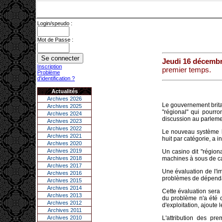
Login/speudo :
Mot de Passe :
Jeudi 16 décembr
Inscription
premier temps.
Problème
d'identification ?
Actualités
Archives 2026
Le gouvernement brita
Archives 2025
"régional" qui pourro
Archives 2024
discussion au parleme
Archives 2023
Archives 2022
Le nouveau système lim
Archives 2021
huit par catégorie, a 
Archives 2020
Archives 2019
Un casino dit "région
Archives 2018
machines à sous de ca
Archives 2017
Une évaluation de l'i
Archives 2016
problèmes de dépendan
Archives 2015
Archives 2014
Cette évaluation sera
Archives 2013
du problème n'a été 
Archives 2012
d'exploitation, ajoute
Archives 2011
Archives 2010
L'attribution des p