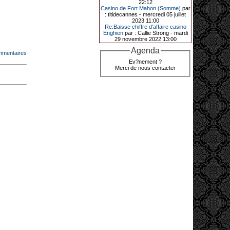
22:12
de décrocher un méga jackpot.
Casino de Fort Mahon (Somme)
par
: titidecannes - mercredi 05 juillet
Elle n’a misé que 88 centimes sur
2023 11:00
une machine à sous et a remporté
Re:Baisse chiffre d'affaire casino
4_ 239 €?!
Enghien
par : Callie Strong - mardi
29 novembre 2022 13:00
Agenda
mmentaires
10-01-2026|
Ev?nement ?
Merci de nous contacter
Au « Kasino » de Fréhel, une
vacancière a décroché le jackpot
en misant seulement 68
centimes. Elle remporte plus de
44 640 € grâce à la machine à
sous « Jin Ji Bao Xi ».
En ce début d’année 2026, le plus
gros jackpot du « Kasino » de
Fréhel a été décroché. Samedi 10
janvier en début de soirée,
l’heureuse gagnante, qui souhaite
garder l’anonymat, a remporté plus
de 44 640 € sur la machine à sous «
Jin Ji Bao Xi », installée en février
2025. La cliente, en vacances dans
la région, a misé 0,68 € avant de
remporter la somme. Un membre du
comité de direction, Flavie Jehan, lui
a remis le gain.