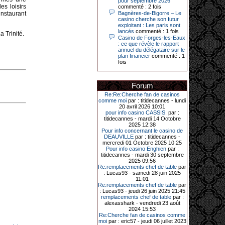
pour septembre 2026
Le plus gros gain gagné depuis plus
es loisirs
commenté : 2 fois
de 20 ans dans l’établissement.
instaurant
Bagnères-de-Bigorre – Le
casino cherche son futur
exploitant : Les paris sont
lancés
commenté : 1 fois
 Trinité.
Casino de Forges-les-Eaux
31-03-2026|
: ce que révèle le rapport
annuel du délégataire sur le
Série de jackpots au casino JOA de
plan financier
commenté : 1
Gujan-Mestras : ce mois de mars a
fois
été fructueux pour quelques
joueurs. D’abord avec 44 207 euros
remportés le dimanche 22 mars sur
une machine à sous pour une mise
Forum
initiale de 5,28 €. Puis quelques
jours plus tard, le vendredi 27 mars,
Re:Re:Cherche fan de casinos
un joueur a décroché 12 086 euros
comme moi
par : titidecannes - lundi
sur une autre machine à sous.
20 avril 2026 10:01
pour info casino CASSIS.
par :
Enfin, troisième et dernier jackpot,
titidecannes - mardi 14 Octobre
record cette fois-ci, le samedi 28
2025 12:38
mars dernier. Quelque 111 322
Pour info concernant le casino de
euros ont été remportés sur la table
DEAUVILLE
par : titidecannes -
d’Ultimate Texas Hold’em Poker,
mercredi 01 Octobre 2025 10:25
grâce à une mise de 5 euros sur la
Pour info casino Enghien
par :
case bonus et une quinte flush
titidecannes - mardi 30 septembre
royale. Ces gains ont été annoncés
2025 09:56
dans un communiqué diffusé par le
Re:remplacements chef de table
par
casino ce lundi 30 mars en soirée.
: Lucas93 - samedi 28 juin 2025
11:01
Re:remplacements chef de table
par
: Lucas93 - jeudi 26 juin 2025 21:45
remplacements chef de table
par :
11-01-2026|
alexasshark - vendredi 23 août
2024 15:53
Dimanche 11 janvier, en soirée, une
Re:Cherche fan de casinos comme
cliente retraitée de 78 ans, habitant
moi
par : eric57 - jeudi 06 juillet 2023
Trémuson, a eu l’énorme surprise