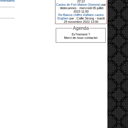
mmentaires
22:12
de décrocher un méga jackpot.
Casino de Fort Mahon (Somme)
par
: titidecannes - mercredi 05 juillet
Elle n’a misé que 88 centimes sur
2023 11:00
une machine à sous et a remporté
Re:Baisse chiffre d'affaire casino
4_ 239 €?!
Enghien
par : Callie Strong - mardi
29 novembre 2022 13:00
Agenda
10-01-2026|
Ev?nement ?
Merci de nous contacter
Au « Kasino » de Fréhel, une
vacancière a décroché le jackpot
en misant seulement 68
centimes. Elle remporte plus de
44 640 € grâce à la machine à
sous « Jin Ji Bao Xi ».
En ce début d’année 2026, le plus
gros jackpot du « Kasino » de
Fréhel a été décroché. Samedi 10
janvier en début de soirée,
l’heureuse gagnante, qui souhaite
garder l’anonymat, a remporté plus
de 44 640 € sur la machine à sous «
Jin Ji Bao Xi », installée en février
2025. La cliente, en vacances dans
la région, a misé 0,68 € avant de
remporter la somme. Un membre du
comité de direction, Flavie Jehan, lui
a remis le gain.