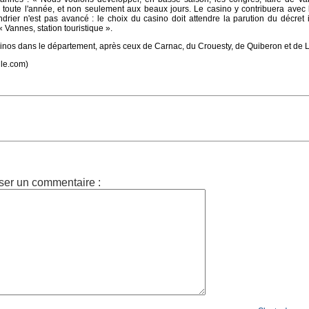
e toute l'année, et non seulement aux beaux jours. Le casino y contribuera avec l
lendrier n'est pas avancé : le choix du casino doit attendre la parution du décret 
 « Vannes, station touristique ».
asinos dans le département, après ceux de Carnac, du Crouesty, de Quiberon et de La
lle.com)
ser un commentaire :