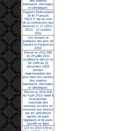
des stations
balnéaires, thermales
et climatiques
Rapport d'information
de M. François
TRUCY, fait au nom
de la commission des
finances n° 17 (2011-
2012) - 12 octobre
2011
Les niveaux et
pratiques des jeux de
hasard et d’argent en
2010
Décret no 2011-906
du 29 juillet 2011
modifiant le décret no
59-1489 du 22
décembre 1959
portant
réglementation des
jeux dans les casinos
des stations
balnéaires, thermales
et climatiques
Décret no 2010-605
du 4 juin 2010 relatif à
la proportion
maximale des
sommes versées en
moyenne aux joueurs
par les opérateurs
agréés de paris
hippiques et de paris
sportifs en ligne
LOI no 2010-476 du