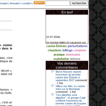
'emploi
|
Annuaire
|
cont@ct
|
En bref
22-07-2026|
Un touriste italien en vacances sur
la Côte d’Azur a remporté un
« station
perturbations
casino Émirats
jackpot exceptionnel de 84.631
e dans le
euros dans la nuit de samedi à
billings
chambres
complexe
dimanche au Casino Barrière Le
pratique
americaine
Croisette à Cannes. Il s’agit d’un
nouveau record de gains de l’année
bel, c'est
exploitation
delivree
2026 pour cet établissement.
ublique de
Vos derniers
commentaires
 décret »,
Wynn Resorts reporte
 label est
14-04-2026|
l’ouverture du premier
casino des Émirats à
Dimanche 12 avril 2026, cette date
septembre 2027
commenté
restera gravée dans la mémoire de
: 1 fois
ce joueur du casino de Saint-Quay-
Villers-sur-Mer. Le casino
Portrieux (Côtes-d’Armor).
mise sur le Monopoly ...
 Vannes. «
commenté : 1 fois
 du Golfe,
Ce quinquagénaire, habitant Plouha
"Les planètes sont
mais souhaitant garder l’anonymat,
alignées" : le groupe Cogit
a eu l’énorme surprise de décrocher
confirme l'ouverture du
un jackpot record de 82 426 €.
, c'est un
premier casino de Guyane
annes une