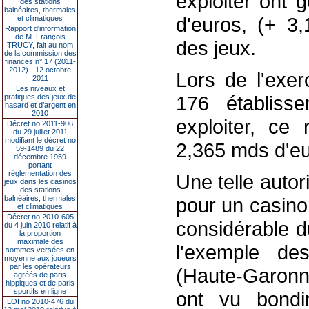
exploiter ont 
des stations
balnéaires, thermales
d'euros, (+ 3
et climatiques
Rapport d'information
de M. François
des jeux.
TRUCY, fait au nom
de la commission des
finances n° 17 (2011-
2012) - 12 octobre
Lors de l'exer
2011
Les niveaux et
176 établiss
pratiques des jeux de
hasard et d’argent en
2010
exploiter, ce 
Décret no 2011-906
du 29 juillet 2011
modifiant le décret no
2,365 mds d'eu
59-1489 du 22
décembre 1959
portant
réglementation des
Une telle auto
jeux dans les casinos
des stations
balnéaires, thermales
pour un casino
et climatiques
Décret no 2010-605
considérable d
du 4 juin 2010 relatif à
la proportion
maximale des
l'exemple de
sommes versées en
moyenne aux joueurs
par les opérateurs
(Haute-Garonne
agréés de paris
hippiques et de paris
sportifs en ligne
ont vu bondi
LOI no 2010-476 du