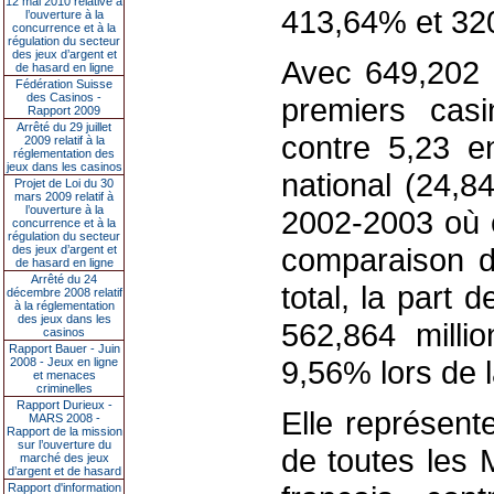
12 mai 2010 relative à
413,64% et 32
l’ouverture à la
concurrence et à la
régulation du secteur
des jeux d’argent et
Avec 649,202 m
de hasard en ligne
Fédération Suisse
des Casinos -
premiers cas
Rapport 2009
Arrêté du 29 juillet
contre 5,23 e
2009 relatif à la
réglementation des
jeux dans les casinos
national (24,8
Projet de Loi du 30
mars 2009 relatif à
l’ouverture à la
2002-2003 où 
concurrence et à la
régulation du secteur
comparaison d
des jeux d’argent et
de hasard en ligne
Arrêté du 24
total, la part 
décembre 2008 relatif
à la réglementation
des jeux dans les
562,864 milli
casinos
Rapport Bauer - Juin
9,56% lors de 
2008 - Jeux en ligne
et menaces
criminelles
Rapport Durieux -
Elle représen
MARS 2008 -
Rapport de la mission
sur l’ouverture du
de toutes les 
marché des jeux
d’argent et de hasard
Rapport d'information