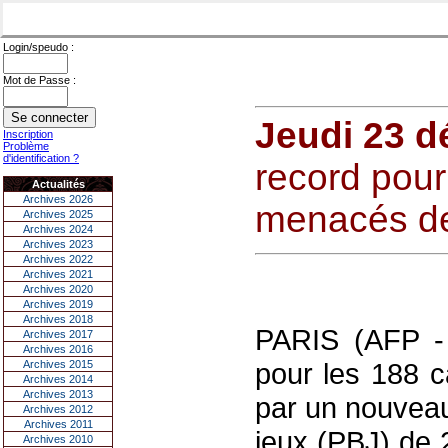
Login/speudo :
Mot de Passe :
Jeudi 23 
Inscription
Problème
d'identification ?
record pour
Actualités
Archives 2026
menacés de
Archives 2025
Archives 2024
Archives 2023
Archives 2022
Archives 2021
Archives 2020
Archives 2019
Archives 2018
PARIS (AFP - 
Archives 2017
Archives 2016
pour les 188 
Archives 2015
Archives 2014
Archives 2013
par un nouveau
Archives 2012
Archives 2011
jeux (PBJ) de 
Archives 2010