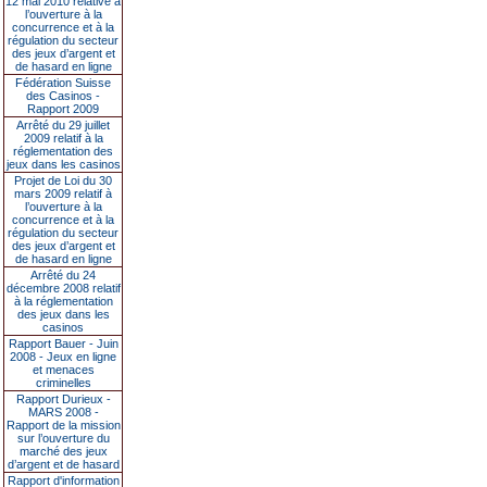
12 mai 2010 relative à
l’ouverture à la
concurrence et à la
régulation du secteur
des jeux d’argent et
de hasard en ligne
Fédération Suisse
des Casinos -
Rapport 2009
Arrêté du 29 juillet
2009 relatif à la
réglementation des
jeux dans les casinos
Projet de Loi du 30
mars 2009 relatif à
l’ouverture à la
concurrence et à la
régulation du secteur
des jeux d’argent et
de hasard en ligne
Arrêté du 24
décembre 2008 relatif
à la réglementation
des jeux dans les
casinos
Rapport Bauer - Juin
2008 - Jeux en ligne
et menaces
criminelles
Rapport Durieux -
MARS 2008 -
Rapport de la mission
sur l’ouverture du
marché des jeux
d’argent et de hasard
Rapport d'information