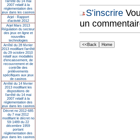
l’arrêté du 14 mai
2007 relatif à la
réglementation des
S'inscrire
Vous
jeux dans les casinos
Arjel - Rapport
un commentair
d'activité 2012
Arjel Mars 2013
Régulation du secteur
des jeux en ligne et
nouvelles
technologies
Arrêté du 28 février
2013 modifiant l'arrêté
du 29 octobre 2010
relatif aux modalités
d'encaissement, de
recouvrement et de
contrôle des
prélèvements
spécifiques aux jeux
de casinos
Arrêté du 14 février
2013 modifiant les
dispositions de
l'arrêté du 14 mai
2007 relatif à la
réglementation des
jeux dans les casinos
Décret no 2012-685
du 7 mai 2012
modifiant le décret no
59-1489 du 22
décembre 1959
portant
réglementation des
jeux dans les casinos