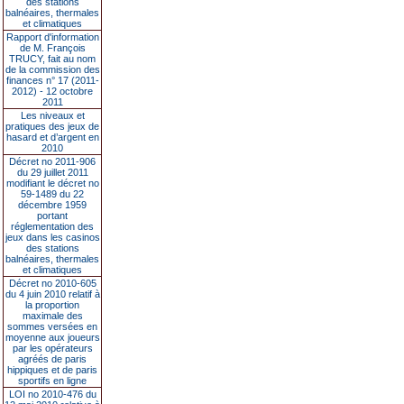
des stations
balnéaires, thermales
et climatiques
Rapport d'information
de M. François
TRUCY, fait au nom
de la commission des
finances n° 17 (2011-
2012) - 12 octobre
2011
Les niveaux et
pratiques des jeux de
hasard et d’argent en
2010
Décret no 2011-906
du 29 juillet 2011
modifiant le décret no
59-1489 du 22
décembre 1959
portant
réglementation des
jeux dans les casinos
des stations
balnéaires, thermales
et climatiques
Décret no 2010-605
du 4 juin 2010 relatif à
la proportion
maximale des
sommes versées en
moyenne aux joueurs
par les opérateurs
agréés de paris
hippiques et de paris
sportifs en ligne
LOI no 2010-476 du