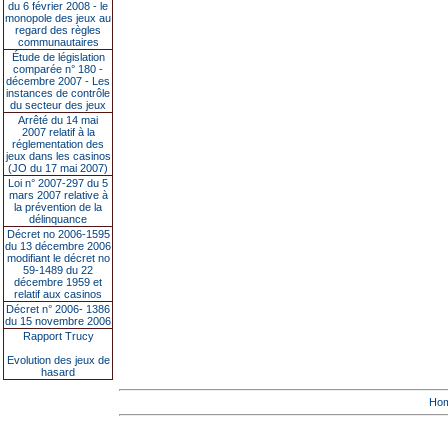
du 6 février 2008 - le
monopole des jeux au
regard des règles
communautaires
Étude de législation
comparée n° 180 -
décembre 2007 - Les
instances de contrôle
du secteur des jeux
Arrêté du 14 mai
2007 relatif à la
réglementation des
jeux dans les casinos
(JO du 17 mai 2007)
Loi n° 2007-297 du 5
mars 2007 relative à
la prévention de la
délinquance
Décret no 2006-1595
du 13 décembre 2006
modifiant le décret no
59-1489 du 22
décembre 1959 et
relatif aux casinos
Décret n° 2006- 1386
du 15 novembre 2006
Rapport Trucy
Evolution des jeux de
hasard
Ho