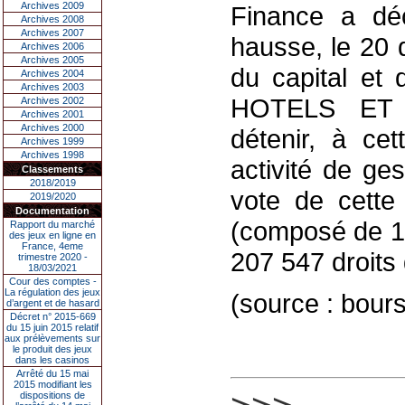
Archives 2009
Finance a déc
Archives 2008
Archives 2007
hausse, le 20 
Archives 2006
Archives 2005
du capital et 
Archives 2004
Archives 2003
HOTELS ET
Archives 2002
Archives 2001
Archives 2000
détenir, à ce
Archives 1999
Archives 1998
activité de ge
Classements
2018/2019
vote de cette 
2019/2020
Documentation
(composé de 1 
Rapport du marché
des jeux en ligne en
France, 4eme
207 547 droits 
trimestre 2020 -
18/03/2021
Cour des comptes -
La régulation des jeux
(source : bou
d’argent et de hasard
Décret n° 2015-669
du 15 juin 2015 relatif
aux prélèvements sur
le produit des jeux
dans les casinos
Arrêté du 15 mai
2015 modifiant les
dispositions de