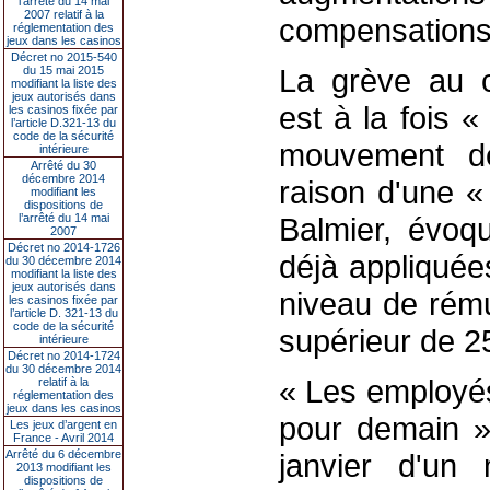
l’arrêté du 14 mai
2007 relatif à la
compensations a
réglementation des
jeux dans les casinos
Décret no 2015-540
La grève au c
du 15 mai 2015
modifiant la liste des
jeux autorisés dans
est à la fois 
les casinos fixée par
l’article D.321-13 du
code de la sécurité
mouvement de
intérieure
Arrêté du 30
décembre 2014
raison d'une « 
modifiant les
dispositions de
l’arrêté du 14 mai
Balmier, évoq
2007
Décret no 2014-1726
déjà appliquées
du 30 décembre 2014
modifiant la liste des
jeux autorisés dans
niveau de rému
les casinos fixée par
l’article D. 321-13 du
code de la sécurité
supérieur de 2
intérieure
Décret no 2014-1724
du 30 décembre 2014
« Les employés
relatif à la
réglementation des
jeux dans les casinos
pour demain »
Les jeux d’argent en
France - Avril 2014
Arrêté du 6 décembre
janvier d'un
2013 modifiant les
dispositions de