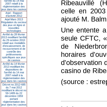
Ribeauvillé (H
l’arrêté du 14 mai
2007 relatif à la
réglementation des
celle en 2003
jeux dans les casinos
Arjel - Rapport
d'activité 2012
ajouté M. Balmi
Arjel Mars 2013
Régulation du secteur
des jeux en ligne et
Une entente a
nouvelles
technologies
Arrêté du 28 février
seule CFTC, « 
2013 modifiant l'arrêté
du 29 octobre 2010
relatif aux modalités
de Niederbron
d'encaissement, de
recouvrement et de
contrôle des
horaires d'ouv
prélèvements
spécifiques aux jeux
d'observation d
de casinos
Arrêté du 14 février
2013 modifiant les
casino de Ribeau
dispositions de
l'arrêté du 14 mai
2007 relatif à la
réglementation des
(source : estrep
jeux dans les casinos
Décret no 2012-685
du 7 mai 2012
modifiant le décret no
59-1489 du 22
décembre 1959
portant
réglementation des
jeux dans les casinos