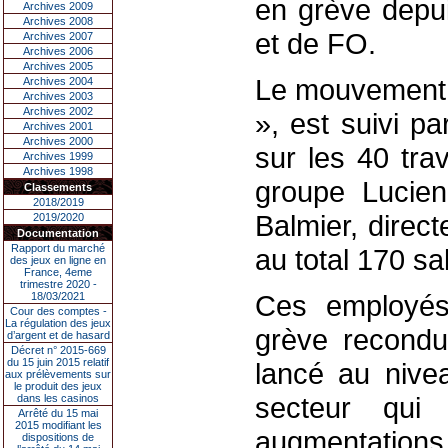
en grève depui
Archives 2009
Archives 2008
et de FO.
Archives 2007
Archives 2006
Archives 2005
Le mouvement d
Archives 2004
Archives 2003
Archives 2002
», est suivi p
Archives 2001
Archives 2000
sur les 40 tra
Archives 1999
Archives 1998
groupe Lucien
Classements
2018/2019
Balmier, direc
2019/2020
Documentation
Rapport du marché
au total 170 sal
des jeux en ligne en
France, 4eme
trimestre 2020 -
Ces employés 
18/03/2021
Cour des comptes -
La régulation des jeux
grève recondu
d’argent et de hasard
Décret n° 2015-669
du 15 juin 2015 relatif
lancé au nivea
aux prélèvements sur
le produit des jeux
secteur qui
dans les casinos
Arrêté du 15 mai
2015 modifiant les
augmentat
dispositions de