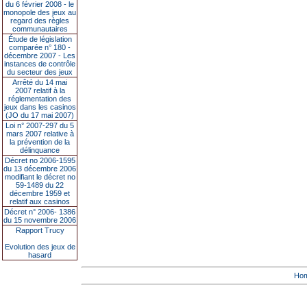
du 6 février 2008 - le
monopole des jeux au
regard des règles
communautaires
Étude de législation
comparée n° 180 -
décembre 2007 - Les
instances de contrôle
du secteur des jeux
Arrêté du 14 mai
2007 relatif à la
réglementation des
jeux dans les casinos
(JO du 17 mai 2007)
Loi n° 2007-297 du 5
mars 2007 relative à
la prévention de la
délinquance
Décret no 2006-1595
du 13 décembre 2006
modifiant le décret no
59-1489 du 22
décembre 1959 et
relatif aux casinos
Décret n° 2006- 1386
du 15 novembre 2006
Rapport Trucy
Evolution des jeux de
hasard
Ho