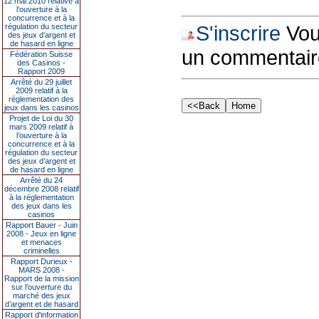
12 mai 2010 relative à
l’ouverture à la
concurrence et à la
S'inscrire
Vous
régulation du secteur
des jeux d’argent et
de hasard en ligne
un commentair
Fédération Suisse
des Casinos -
Rapport 2009
Arrêté du 29 juillet
2009 relatif à la
réglementation des
jeux dans les casinos
Projet de Loi du 30
mars 2009 relatif à
l’ouverture à la
concurrence et à la
régulation du secteur
des jeux d’argent et
de hasard en ligne
Arrêté du 24
décembre 2008 relatif
à la réglementation
des jeux dans les
casinos
Rapport Bauer - Juin
2008 - Jeux en ligne
et menaces
criminelles
Rapport Durieux -
MARS 2008 -
Rapport de la mission
sur l’ouverture du
marché des jeux
d’argent et de hasard
Rapport d'information