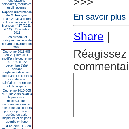
>>>
des stations
balnéaires, thermales
et climatiques
Rapport d'information
En savoir plus
de M. François
TRUCY, fait au nom
de la commission des
finances n° 17 (2011-
2012) - 12 octobre
Share
|
2011
Les niveaux et
pratiques des jeux de
hasard et d’argent en
2010
Réagissez 
Décret no 2011-906
du 29 juillet 2011
modifiant le décret no
59-1489 du 22
commentair
décembre 1959
portant
réglementation des
jeux dans les casinos
des stations
balnéaires, thermales
et climatiques
Décret no 2010-605
du 4 juin 2010 relatif à
la proportion
maximale des
sommes versées en
moyenne aux joueurs
par les opérateurs
agréés de paris
hippiques et de paris
sportifs en ligne
LOI no 2010-476 du