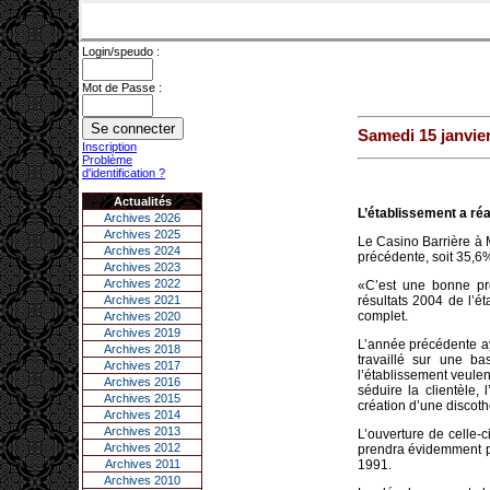
Login/speudo :
Mot de Passe :
Samedi 15 janvie
Inscription
Problème
d'identification ?
Actualités
L’établissement a réal
Archives 2026
Archives 2025
Le Casino Barrière à M
Archives 2024
précédente, soit 35,6
Archives 2023
Archives 2022
«C’est une bonne pro
Archives 2021
résultats 2004 de l’é
complet.
Archives 2020
Archives 2019
L’année précédente ay
Archives 2018
travaillé sur une b
Archives 2017
l’établissement veulen
Archives 2016
séduire la clientèle
Archives 2015
création d’une discot
Archives 2014
Archives 2013
L’ouverture de celle-
Archives 2012
prendra évidemment p
Archives 2011
1991.
Archives 2010