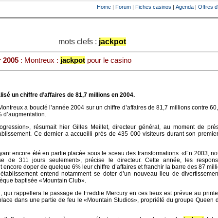
Home
|
Forum
|
Fiches casinos
|
Agenda
|
Offres d
mots clefs :
jackpot
r 2005
: Montreux :
jackpot
pour le casino
isé un chiffre d’affaires de 81,7 millions en 2004.
ontreux a bouclé l’année 2004 sur un chiffre d’affaires de 81,7 millions contre 60
% d’augmentation.
gression», résumait hier Gilles Meillet, directeur général, au moment de prés
tablissement. Ce dernier a accueilli près de 435 000 visiteurs durant son premie
ant encore été en partie placée sous le sceau des transformations. «En 2003, n
ase de 311 jours seulement», précise le directeur. Cette année, les respon
t encore doper de quelque 6% leur chiffre d’affaires et franchir la barre des 87 mill
, l’établissement entend notamment se doter d’un nouveau lieu de divertissemen
hèque baptisée «Mountain Club».
ci, qui rappellera le passage de Freddie Mercury en ces lieux est prévue au print
lace dans une partie de feu le «Mountain Studios», propriété du groupe Queen 