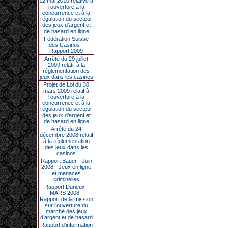
12 mai 2010 relative à
l’ouverture à la
concurrence et à la
régulation du secteur
des jeux d’argent et
de hasard en ligne
Fédération Suisse
des Casinos -
Rapport 2009
Arrêté du 29 juillet
2009 relatif à la
réglementation des
jeux dans les casinos
Projet de Loi du 30
mars 2009 relatif à
l’ouverture à la
concurrence et à la
régulation du secteur
des jeux d’argent et
de hasard en ligne
Arrêté du 24
décembre 2008 relatif
à la réglementation
des jeux dans les
casinos
Rapport Bauer - Juin
2008 - Jeux en ligne
et menaces
criminelles
Rapport Durieux -
MARS 2008 -
Rapport de la mission
sur l’ouverture du
marché des jeux
d’argent et de hasard
Rapport d'information