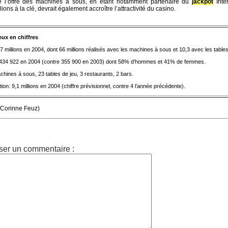
 l’offre des machines à sous, en étant notamment partenaire du
jackpot
Inte
ions à la clé, devrait également accroître l’attractivité du casino.
ux en chiffres
1,7 millions en 2004, dont 66 millions réalisés avec les machines à sous et 10,3 avec les tables
 434 922 en 2004 (contre 355 900 en 2003) dont 58% d’hommes et 41% de femmes.
chines à sous, 23 tables de jeu, 3 restaurants, 2 bars.
tion: 9,1 millions en 2004 (chiffre prévisionnel, contre 4 l’année précédente).
/Corinne Feuz)
ser un commentaire :