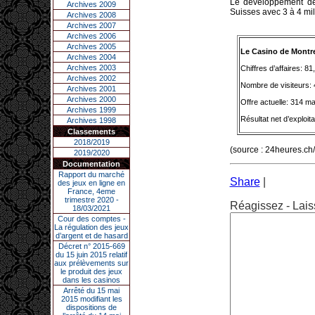
Le développement de
Archives 2009
Suisses avec 3 à 4 mill
Archives 2008
Archives 2007
Archives 2006
Archives 2005
Le Casino de Montre
Archives 2004
Archives 2003
Chiffres d’affaires: 8
Archives 2002
Nombre de visiteurs:
Archives 2001
Archives 2000
Offre actuelle: 314 ma
Archives 1999
Résultat net d’exploita
Archives 1998
Classements
2018/2019
(source : 24heures.ch
2019/2020
Documentation
Rapport du marché
Share
|
des jeux en ligne en
France, 4eme
trimestre 2020 -
Réagissez - Lais
18/03/2021
Cour des comptes -
La régulation des jeux
d’argent et de hasard
Décret n° 2015-669
du 15 juin 2015 relatif
aux prélèvements sur
le produit des jeux
dans les casinos
Arrêté du 15 mai
2015 modifiant les
dispositions de