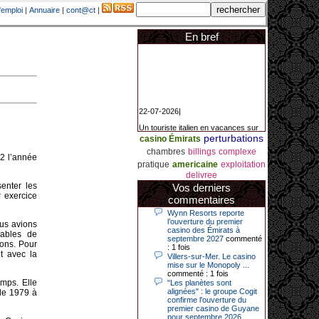
'emploi
|
Annuaire
|
cont@ct
|
En bref
22-07-2026|
Un touriste italien en vacances sur
la Côte d’Azur a remporté un
perturbations
casino Émirats
jackpot exceptionnel de 84.631
euros dans la nuit de samedi à
chambres
billings
complexe
dimanche au Casino Barrière Le
,2 l’année
pratique
americaine
exploitation
Croisette à Cannes. Il s’agit d’un
nouveau record de gains de l’année
delivree
2026 pour cet établissement.
enter les
Vos derniers
r exercice
commentaires
Wynn Resorts reporte
l’ouverture du premier
14-04-2026|
ous avions
casino des Émirats à
sables de
septembre 2027
commenté
Dimanche 12 avril 2026, cette date
ions. Pour
: 1 fois
restera gravée dans la mémoire de
t avec la
Villers-sur-Mer. Le casino
ce joueur du casino de Saint-Quay-
mise sur le Monopoly ...
Portrieux (Côtes-d’Armor).
commenté : 1 fois
Ce quinquagénaire, habitant Plouha
emps. Elle
"Les planètes sont
mais souhaitant garder l’anonymat,
alignées" : le groupe Cogit
de 1979 à
a eu l’énorme surprise de décrocher
confirme l'ouverture du
un jackpot record de 82 426 €.
premier casino de Guyane
pour septembre 2026