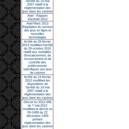
l’arrêté du 14 mai
2007 relatif à la
réglementation des
jeux dans les casinos
Arjel - Rapport
d'activité 2012
Arjel Mars 2013
Régulation du secteur
des jeux en ligne et
nouvelles
technologies
Arrêté du 28 février
2013 modifiant l'arrêté
du 29 octobre 2010
relatif aux modalités
d'encaissement, de
recouvrement et de
contrôle des
prélèvements
spécifiques aux jeux
de casinos
Arrêté du 14 février
2013 modifiant les
dispositions de
l'arrêté du 14 mai
2007 relatif à la
réglementation des
jeux dans les casinos
Décret no 2012-685
du 7 mai 2012
modifiant le décret no
59-1489 du 22
décembre 1959
portant
réglementation des
jeux dans les casinos