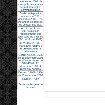
du 6 février 2008 - le
monopole des jeux au
regard des règles
communautaires
Étude de législation
comparée n° 180 -
décembre 2007 - Les
instances de contrôle
du secteur des jeux
Arrêté du 14 mai
2007 relatif à la
réglementation des
jeux dans les casinos
(JO du 17 mai 2007)
Loi n° 2007-297 du 5
mars 2007 relative à
la prévention de la
délinquance
Décret no 2006-1595
du 13 décembre 2006
modifiant le décret no
59-1489 du 22
décembre 1959 et
relatif aux casinos
Décret n° 2006- 1386
du 15 novembre 2006
Rapport Trucy
Evolution des jeux de
hasard