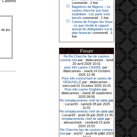
r Casinos
Le plus gros gain gagné depuis plus
commenté : 2 fois
de 20 ans dans l’établissement.
Bagnères-de-Bigorre – Le
casino cherche son futur
exploitant : Les paris sont
lancés
commenté : 1 fois
Casino de Forges-les-Eaux
31-03-2026|
: ce que révèle le rapport
annuel du délégataire sur le
 de jeu.
Série de jackpots au casino JOA de
plan financier
commenté : 1
Gujan-Mestras : ce mois de mars a
fois
été fructueux pour quelques
joueurs. D’abord avec 44 207 euros
remportés le dimanche 22 mars sur
une machine à sous pour une mise
Forum
initiale de 5,28 €. Puis quelques
Re:Re:Cherche fan de casinos
jours plus tard, le vendredi 27 mars,
comme moi
par : titidecannes - lundi
un joueur a décroché 12 086 euros
20 avril 2026 10:01
sur une autre machine à sous.
pour info casino CASSIS.
par :
Enfin, troisième et dernier jackpot,
titidecannes - mardi 14 Octobre
record cette fois-ci, le samedi 28
2025 12:38
mars dernier. Quelque 111 322
Pour info concernant le casino de
euros ont été remportés sur la table
DEAUVILLE
par : titidecannes -
d’Ultimate Texas Hold’em Poker,
mercredi 01 Octobre 2025 10:25
grâce à une mise de 5 euros sur la
Pour info casino Enghien
par :
case bonus et une quinte flush
titidecannes - mardi 30 septembre
royale. Ces gains ont été annoncés
2025 09:56
dans un communiqué diffusé par le
Re:remplacements chef de table
par
casino ce lundi 30 mars en soirée.
: Lucas93 - samedi 28 juin 2025
11:01
Re:remplacements chef de table
par
: Lucas93 - jeudi 26 juin 2025 21:45
remplacements chef de table
par :
11-01-2026|
alexasshark - vendredi 23 août
2024 15:53
Dimanche 11 janvier, en soirée, une
Re:Cherche fan de casinos comme
cliente retraitée de 78 ans, habitant
moi
par : eric57 - jeudi 06 juillet 2023
Trémuson, a eu l’énorme surprise