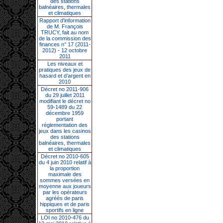
des stations
balnéaires, thermales
et climatiques
Rapport d'information
de M. François
TRUCY, fait au nom
de la commission des
finances n° 17 (2011-
2012) - 12 octobre
2011
Les niveaux et
pratiques des jeux de
hasard et d’argent en
2010
Décret no 2011-906
du 29 juillet 2011
modifiant le décret no
59-1489 du 22
décembre 1959
portant
réglementation des
jeux dans les casinos
des stations
balnéaires, thermales
et climatiques
Décret no 2010-605
du 4 juin 2010 relatif à
la proportion
maximale des
sommes versées en
moyenne aux joueurs
par les opérateurs
agréés de paris
hippiques et de paris
sportifs en ligne
LOI no 2010-476 du