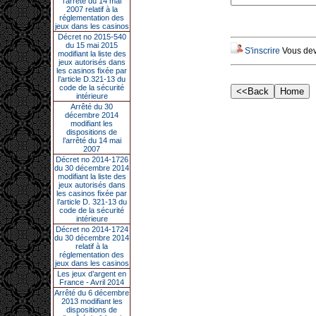
l’arrêté du 14 mai
2007 relatif à la
réglementation des
jeux dans les casinos
Décret no 2015-540
du 15 mai 2015
S'inscrire
Vous deve
modifiant la liste des
jeux autorisés dans
les casinos fixée par
l’article D.321-13 du
code de la sécurité
intérieure
Arrêté du 30
décembre 2014
modifiant les
dispositions de
l’arrêté du 14 mai
2007
Décret no 2014-1726
du 30 décembre 2014
modifiant la liste des
jeux autorisés dans
les casinos fixée par
l’article D. 321-13 du
code de la sécurité
intérieure
Décret no 2014-1724
du 30 décembre 2014
relatif à la
réglementation des
jeux dans les casinos
Les jeux d’argent en
France - Avril 2014
Arrêté du 6 décembre
2013 modifiant les
dispositions de