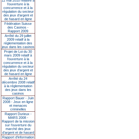
12 mai 2010 relative à
l’ouverture à la
concurrence et à la
régulation du secteur
des jeux d’argent et
de hasard en ligne
Fédération Suisse
des Casinos -
Rapport 2009
Arrêté du 29 juillet
2009 relatif à la
réglementation des
jeux dans les casinos
Projet de Loi du 30
mars 2009 relatif à
l’ouverture à la
concurrence et à la
régulation du secteur
des jeux d’argent et
de hasard en ligne
Arrêté du 24
décembre 2008 relatif
à la réglementation
des jeux dans les
casinos
Rapport Bauer - Juin
2008 - Jeux en ligne
et menaces
criminelles
Rapport Durieux -
MARS 2008 -
Rapport de la mission
sur l’ouverture du
marché des jeux
d’argent et de hasard
Rapport d'information