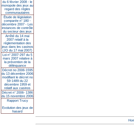
du 6 février 2008 - le
monopole des jeux au
regard des règles
communautaires
Étude de législation
comparée n° 180 -
décembre 2007 - Les
instances de contrôle
du secteur des jeux
Arrêté du 14 mai
2007 relatif à la
réglementation des
jeux dans les casinos
(JO du 17 mai 2007)
Loi n° 2007-297 du 5
mars 2007 relative à
la prévention de la
délinquance
Décret no 2006-1595
du 13 décembre 2006
modifiant le décret no
59-1489 du 22
décembre 1959 et
relatif aux casinos
Décret n° 2006- 1386
du 15 novembre 2006
Rapport Trucy
Evolution des jeux de
hasard
Ho