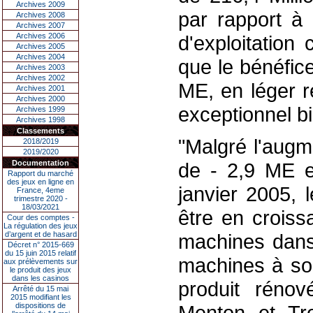
Archives 2009
par rapport à 
Archives 2008
Archives 2007
Archives 2006
d'exploitation
Archives 2005
Archives 2004
que le bénéfic
Archives 2003
Archives 2002
ME, en léger re
Archives 2001
Archives 2000
exceptionnel b
Archives 1999
Archives 1998
Classements
"Malgré l'augm
2018/2019
2019/2020
Documentation
de - 2,9 ME e
Rapport du marché
des jeux en ligne en
janvier 2005, 
France, 4eme
trimestre 2020 -
18/03/2021
être en croiss
Cour des comptes -
La régulation des jeux
d’argent et de hasard
machines dans
Décret n° 2015-669
du 15 juin 2015 relatif
machines à sou
aux prélèvements sur
le produit des jeux
dans les casinos
produit rénov
Arrêté du 15 mai
2015 modifiant les
dispositions de
Menton et Tro