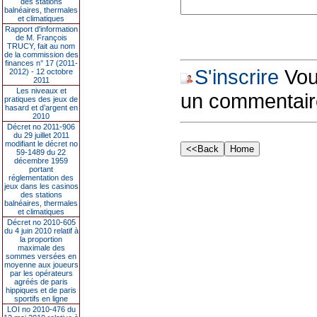
des stations
balnéaires, thermales
et climatiques
Rapport d'information
de M. François
TRUCY, fait au nom
de la commission des
finances n° 17 (2011-
S'inscrire
Vous
2012) - 12 octobre
2011
Les niveaux et
un commentair
pratiques des jeux de
hasard et d’argent en
2010
Décret no 2011-906
du 29 juillet 2011
modifiant le décret no
59-1489 du 22
décembre 1959
portant
réglementation des
jeux dans les casinos
des stations
balnéaires, thermales
et climatiques
Décret no 2010-605
du 4 juin 2010 relatif à
la proportion
maximale des
sommes versées en
moyenne aux joueurs
par les opérateurs
agréés de paris
hippiques et de paris
sportifs en ligne
LOI no 2010-476 du