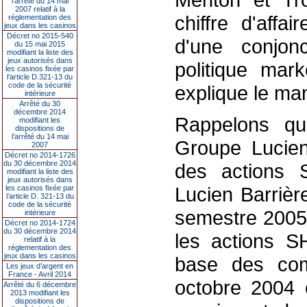
l’arrêté du 14 mai
2007 relatif à la
chiffre d'affa
réglementation des
jeux dans les casinos
Décret no 2015-540
d'une conjon
du 15 mai 2015
modifiant la liste des
jeux autorisés dans
politique mar
les casinos fixée par
l’article D.321-13 du
code de la sécurité
explique le m
intérieure
Arrêté du 30
décembre 2014
Rappelons qu
modifiant les
dispositions de
l’arrêté du 14 mai
Groupe Lucien
2007
Décret no 2014-1726
du 30 décembre 2014
des actions 
modifiant la liste des
jeux autorisés dans
Lucien Barrièr
les casinos fixée par
l’article D. 321-13 du
code de la sécurité
semestre 2005 
intérieure
Décret no 2014-1724
du 30 décembre 2014
les actions S
relatif à la
réglementation des
jeux dans les casinos
base des com
Les jeux d’argent en
France - Avril 2014
octobre 2004 
Arrêté du 6 décembre
2013 modifiant les
dispositions de