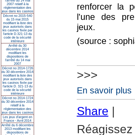
l’arrêté du 14 mai
renforcer la 
2007 relatif à la
réglementation des
jeux dans les casinos
l'une des pre
Décret no 2015-540
du 15 mai 2015
modifiant la liste des
jeux.
jeux autorisés dans
les casinos fixée par
l’article D.321-13 du
code de la sécurité
(source : soph
intérieure
Arrêté du 30
décembre 2014
modifiant les
dispositions de
l’arrêté du 14 mai
2007
Décret no 2014-1726
>>>
du 30 décembre 2014
modifiant la liste des
jeux autorisés dans
les casinos fixée par
l’article D. 321-13 du
En savoir plus
code de la sécurité
intérieure
Décret no 2014-1724
du 30 décembre 2014
relatif à la
Share
|
réglementation des
jeux dans les casinos
Les jeux d’argent en
France - Avril 2014
Réagissez 
Arrêté du 6 décembre
2013 modifiant les
dispositions de