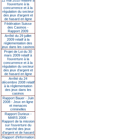
12 mai 2010 relative à
l’ouverture à la
concurrence et à la
régulation du secteur
des jeux d’argent et
de hasard en ligne
Fédération Suisse
des Casinos -
Rapport 2009
Arrêté du 29 juillet
2009 relatif à la
réglementation des
jeux dans les casinos
Projet de Loi du 30
mars 2009 relatif à
l’ouverture à la
concurrence et à la
régulation du secteur
des jeux d’argent et
de hasard en ligne
Arrêté du 24
décembre 2008 relatif
à la réglementation
des jeux dans les
casinos
Rapport Bauer - Juin
2008 - Jeux en ligne
et menaces
criminelles
Rapport Durieux -
MARS 2008 -
Rapport de la mission
sur l’ouverture du
marché des jeux
d’argent et de hasard
Rapport d'information