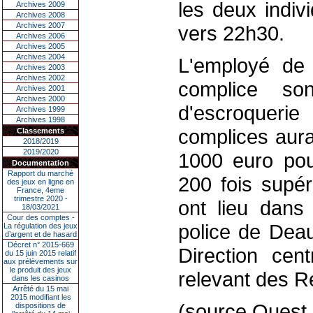
les deux indivi
Archives 2009
Archives 2008
Archives 2007
vers 22h30.
Archives 2006
Archives 2005
Archives 2004
L'employé de 
Archives 2003
Archives 2002
complice son
Archives 2001
Archives 2000
d'escroquer
Archives 1999
Archives 1998
complices aura
Classements
2018/2019
2019/2020
1000 euro pou
Documentation
Rapport du marché
200 fois supér
des jeux en ligne en
France, 4eme
trimestre 2020 -
ont lieu dans
18/03/2021
Cour des comptes -
police de Deau
La régulation des jeux
d’argent et de hasard
Décret n° 2015-669
Direction cen
du 15 juin 2015 relatif
aux prélèvements sur
le produit des jeux
relevant des 
dans les casinos
Arrêté du 15 mai
2015 modifiant les
(source Ouest 
dispositions de