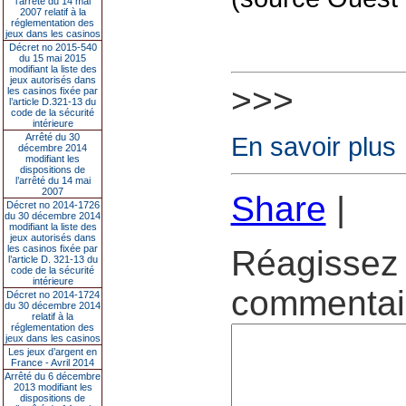
l’arrêté du 14 mai
2007 relatif à la
réglementation des
jeux dans les casinos
Décret no 2015-540
du 15 mai 2015
modifiant la liste des
jeux autorisés dans
>>>
les casinos fixée par
l’article D.321-13 du
code de la sécurité
intérieure
Arrêté du 30
En savoir plus
décembre 2014
modifiant les
dispositions de
l’arrêté du 14 mai
2007
Share
|
Décret no 2014-1726
du 30 décembre 2014
modifiant la liste des
jeux autorisés dans
les casinos fixée par
Réagissez 
l’article D. 321-13 du
code de la sécurité
intérieure
commentair
Décret no 2014-1724
du 30 décembre 2014
relatif à la
réglementation des
jeux dans les casinos
Les jeux d’argent en
France - Avril 2014
Arrêté du 6 décembre
2013 modifiant les
dispositions de