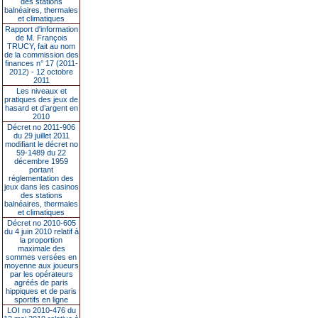
des stations
balnéaires, thermales
et climatiques
Rapport d'information
de M. François
TRUCY, fait au nom
de la commission des
finances n° 17 (2011-
2012) - 12 octobre
2011
Les niveaux et
pratiques des jeux de
hasard et d’argent en
2010
Décret no 2011-906
du 29 juillet 2011
modifiant le décret no
59-1489 du 22
décembre 1959
portant
réglementation des
jeux dans les casinos
des stations
balnéaires, thermales
et climatiques
Décret no 2010-605
du 4 juin 2010 relatif à
la proportion
maximale des
sommes versées en
moyenne aux joueurs
par les opérateurs
agréés de paris
hippiques et de paris
sportifs en ligne
LOI no 2010-476 du