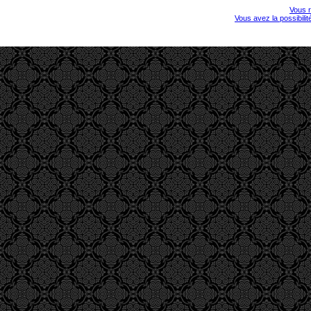
Vous r
Vous avez la possibili