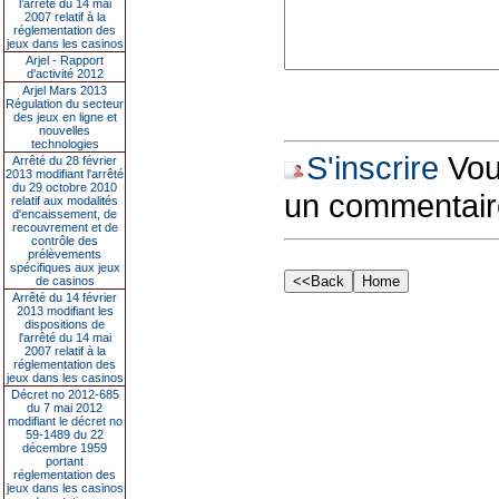
l’arrêté du 14 mai
2007 relatif à la
réglementation des
jeux dans les casinos
Arjel - Rapport
d'activité 2012
Arjel Mars 2013
Régulation du secteur
des jeux en ligne et
nouvelles
technologies
S'inscrire
Vous
Arrêté du 28 février
2013 modifiant l'arrêté
du 29 octobre 2010
un commentair
relatif aux modalités
d'encaissement, de
recouvrement et de
contrôle des
prélèvements
spécifiques aux jeux
de casinos
Arrêté du 14 février
2013 modifiant les
dispositions de
l'arrêté du 14 mai
2007 relatif à la
réglementation des
jeux dans les casinos
Décret no 2012-685
du 7 mai 2012
modifiant le décret no
59-1489 du 22
décembre 1959
portant
réglementation des
jeux dans les casinos