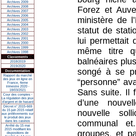
Archives 2009
Archives 2008
Forez et Auver
Archives 2007
Archives 2006
ministère de l
Archives 2005
Archives 2004
statut de stat
Archives 2003
Archives 2002
lui permettait
Archives 2001
Archives 2000
Archives 1999
même titre q
Archives 1998
Classements
balnéaires plu
2018/2019
2019/2020
songé à se pr
Documentation
Rapport du marché
“personne” avai
des jeux en ligne en
France, 4eme
trimestre 2020 -
Sans suite. Il 
18/03/2021
Cour des comptes -
La régulation des jeux
d’une nouvel
d’argent et de hasard
Décret n° 2015-669
nouvelle solli
du 15 juin 2015 relatif
aux prélèvements sur
le produit des jeux
communal et.
dans les casinos
Arrêté du 15 mai
2015 modifiant les
groupes, et p
dispositions de