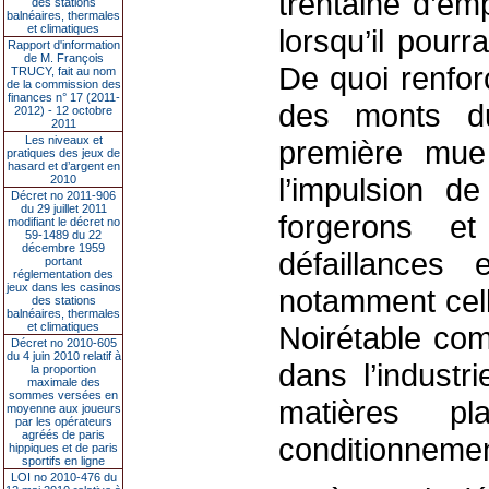
trentaine d’em
des stations
balnéaires, thermales
et climatiques
lorsqu’il pour
Rapport d'information
de M. François
De quoi renforc
TRUCY, fait au nom
de la commission des
finances n° 17 (2011-
des monts d
2012) - 12 octobre
2011
Les niveaux et
première mue
pratiques des jeux de
hasard et d’argent en
l’impulsion de
2010
Décret no 2011-906
du 29 juillet 2011
forgerons et
modifiant le décret no
59-1489 du 22
décembre 1959
défaillances e
portant
réglementation des
jeux dans les casinos
notamment cell
des stations
balnéaires, thermales
et climatiques
Noirétable co
Décret no 2010-605
du 4 juin 2010 relatif à
dans l’industr
la proportion
maximale des
sommes versées en
matières p
moyenne aux joueurs
par les opérateurs
agréés de paris
conditionnemen
hippiques et de paris
sportifs en ligne
LOI no 2010-476 du