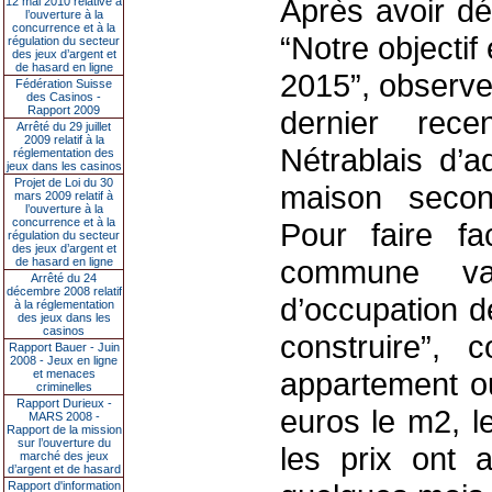
Après avoir dé
12 mai 2010 relative à
l’ouverture à la
concurrence et à la
“Notre objectif
régulation du secteur
des jeux d’argent et
de hasard en ligne
2015”, observe
Fédération Suisse
des Casinos -
Rapport 2009
dernier rec
Arrêté du 29 juillet
2009 relatif à la
Nétrablais d’a
réglementation des
jeux dans les casinos
Projet de Loi du 30
maison second
mars 2009 relatif à
l’ouverture à la
concurrence et à la
Pour faire f
régulation du secteur
des jeux d’argent et
commune va
de hasard en ligne
Arrêté du 24
décembre 2008 relatif
d’occupation de
à la réglementation
des jeux dans les
casinos
construire”, 
Rapport Bauer - Juin
2008 - Jeux en ligne
appartement o
et menaces
criminelles
Rapport Durieux -
euros le m2, l
MARS 2008 -
Rapport de la mission
sur l’ouverture du
les prix ont
marché des jeux
d’argent et de hasard
Rapport d'information