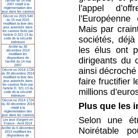
l’arrêté du 14 mai
2007 relatif à la
l’appel d’of
réglementation des
jeux dans les casinos
l’Européenne 
Décret no 2015-540
du 15 mai 2015
modifiant la liste des
Mais par crain
jeux autorisés dans
les casinos fixée par
l’article D.321-13 du
sociétés, déjà
code de la sécurité
intérieure
Arrêté du 30
les élus ont p
décembre 2014
modifiant les
dirigeants du 
dispositions de
l’arrêté du 14 mai
2007
ainsi décroché
Décret no 2014-1726
du 30 décembre 2014
modifiant la liste des
faire fructifier
jeux autorisés dans
les casinos fixée par
l’article D. 321-13 du
millions d’euro
code de la sécurité
intérieure
Décret no 2014-1724
Plus que les 
du 30 décembre 2014
relatif à la
réglementation des
jeux dans les casinos
Selon une ét
Les jeux d’argent en
France - Avril 2014
Noirétable po
Arrêté du 6 décembre
2013 modifiant les
dispositions de