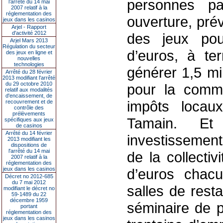
personnes pa
l’arrêté du 14 mai
2007 relatif à la
réglementation des
ouverture, prév
jeux dans les casinos
Arjel - Rapport
d'activité 2012
des jeux pour
Arjel Mars 2013
Régulation du secteur
d’euros, à te
des jeux en ligne et
nouvelles
technologies
générer 1,5 mi
Arrêté du 28 février
2013 modifiant l'arrêté
du 29 octobre 2010
pour la comm
relatif aux modalités
d'encaissement, de
impôts locaux
recouvrement et de
contrôle des
prélèvements
Tamain. Et
spécifiques aux jeux
de casinos
Arrêté du 14 février
investissement
2013 modifiant les
dispositions de
l'arrêté du 14 mai
de la collectiv
2007 relatif à la
réglementation des
jeux dans les casinos
d’euros chacu
Décret no 2012-685
du 7 mai 2012
salles de rest
modifiant le décret no
59-1489 du 22
décembre 1959
séminaire de p
portant
réglementation des
jeux dans les casinos