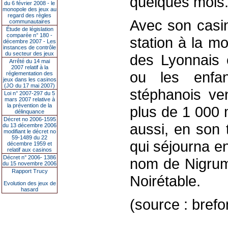
quelques mois
du 6 février 2008 - le
monopole des jeux au
regard des règles
Avec son casin
communautaires
Étude de législation
comparée n° 180 -
station à la m
décembre 2007 - Les
instances de contrôle
du secteur des jeux
des Lyonnais e
Arrêté du 14 mai
2007 relatif à la
ou les enfan
réglementation des
jeux dans les casinos
(JO du 17 mai 2007)
stéphanois ven
Loi n° 2007-297 du 5
mars 2007 relative à
la prévention de la
plus de 1 000 
délinquance
Décret no 2006-1595
aussi, en son 
du 13 décembre 2006
modifiant le décret no
59-1489 du 22
qui séjourna e
décembre 1959 et
relatif aux casinos
Décret n° 2006- 1386
nom de Nigrum 
du 15 novembre 2006
Rapport Trucy
Noirétable.
Evolution des jeux de
hasard
(source : bref