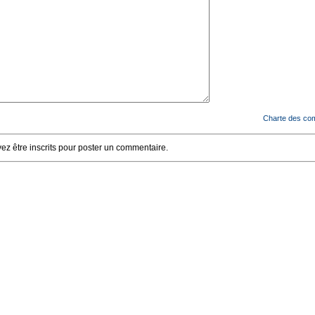
Charte des co
z être inscrits pour poster un commentaire.