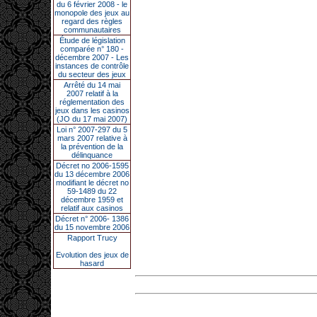
du 6 février 2008 - le
monopole des jeux au
regard des règles
communautaires
Étude de législation
comparée n° 180 -
décembre 2007 - Les
instances de contrôle
du secteur des jeux
Arrêté du 14 mai
2007 relatif à la
réglementation des
jeux dans les casinos
(JO du 17 mai 2007)
Loi n° 2007-297 du 5
mars 2007 relative à
la prévention de la
délinquance
Décret no 2006-1595
du 13 décembre 2006
modifiant le décret no
59-1489 du 22
décembre 1959 et
relatif aux casinos
Décret n° 2006- 1386
du 15 novembre 2006
Rapport Trucy
Evolution des jeux de
hasard