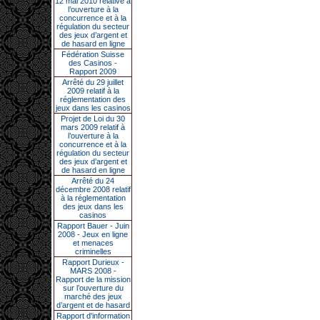
12 mai 2010 relative à
l’ouverture à la
concurrence et à la
régulation du secteur
des jeux d’argent et
de hasard en ligne
Fédération Suisse
des Casinos -
Rapport 2009
Arrêté du 29 juillet
2009 relatif à la
réglementation des
jeux dans les casinos
Projet de Loi du 30
mars 2009 relatif à
l’ouverture à la
concurrence et à la
régulation du secteur
des jeux d’argent et
de hasard en ligne
Arrêté du 24
décembre 2008 relatif
à la réglementation
des jeux dans les
casinos
Rapport Bauer - Juin
2008 - Jeux en ligne
et menaces
criminelles
Rapport Durieux -
MARS 2008 -
Rapport de la mission
sur l’ouverture du
marché des jeux
d’argent et de hasard
Rapport d'information