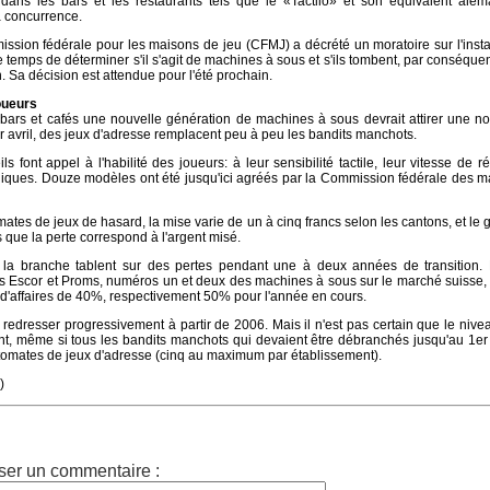
 dans les bars et les restaurants tels que le «Tactilo» et son équivalent além
a concurrence.
ission fédérale pour les maisons de jeu (CFMJ) a décrété un moratoire sur l'insta
 temps de déterminer s'il s'agit de machines à sous et s'ils tombent, par conséquen
n. Sa décision est attendue pour l'été prochain.
oueurs
 bars et cafés une nouvelle génération de machines à sous devrait attirer une n
er avril, des jeux d'adresse remplacent peu à peu les bandits manchots.
 font appel à l'habilité des joueurs: à leur sensibilité tactile, leur vitesse de r
égiques. Douze modèles ont été jusqu'ici agréés par la Commission fédérale des 
es de jeux de hasard, la mise varie de un à cinq francs selon les cantons, et le 
s que la perte correspond à l'argent misé.
la branche tablent sur des pertes pendant une à deux années de transition.
es Escor et Proms, numéros un et deux des machines à sous sur le marché suisse,
 d'affaires de 40%, respectivement 50% pour l'année en cours.
e redresser progressivement à partir de 2006. Mais il n'est pas certain que le nive
int, même si tous les bandits manchots qui devaient être débranchés jusqu'au 1er 
omates de jeux d'adresse (cinq au maximum par établissement).
)
ser un commentaire :