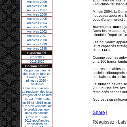
automates de loterie
Archives 2009
«Touchlot» faussent l
Archives 2008
Archives 2007
Mi-juin 2004, la Comm
Archives 2006
nouveaux appareils, le
Archives 2005
coup d'une interdictio
Archives 2004
Autres jeux, autres j
Archives 2003
Dans les restaurants,
Archives 2002
clientèle. Depuis le 1
Archives 2001
Archives 2000
Les nouveaux appareils
Archives 1999
leurs capacités strat
Archives 1998
jeu (CFMJ).
Classements
2018/2019
Comme pour les automat
un à 100 francs, tandi
2019/2020
Documentation
Les responsables de 
Rapport du marché
sociétés fribourgeois
des jeux en ligne en
des baisses du chiffre
France, 4eme
trimestre 2020 -
18/03/2021
La situation devrait s
2005 puisse être atte
Cour des comptes -
La régulation des jeux
remplacés par des aut
d’argent et de hasard
Décret n° 2015-669
(source : swissinfo.org
du 15 juin 2015 relatif
aux prélèvements sur
le produit des jeux
Share
|
dans les casinos
Arrêté du 15 mai
2015 modifiant les
Réagissez - Lais
dispositions de