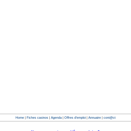
Home
|
Fiches casinos
|
Agenda
|
Offres d'emploi
|
Annuaire
|
cont@ct