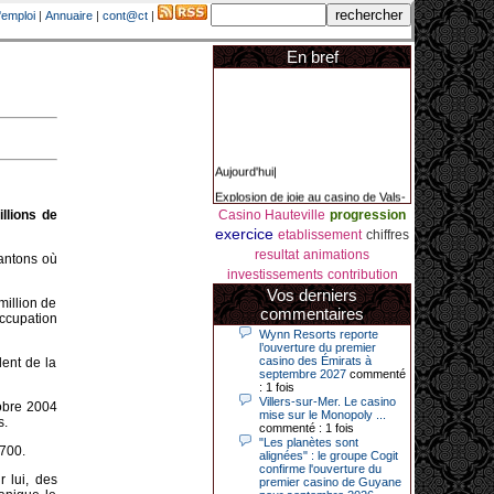
'emploi
|
Annuaire
|
cont@ct
|
En bref
Aujourd'hui|
Explosion de joie au casino de Vals-
les-bains ce vendredi 7 août. Une
Ardéchoise a décroché le jackpot,
llions de
Casino Hauteville
progression
51 232 € sur une machine à sous.
exercice
etablissement
chiffres
La retraitée, originaire de la Voulte-
sur-Rhône et habituée du casino
resultat
animations
cantons où
depuis plus de 20 ans, "n'en
investissements
contribution
revenait pas".
Vos derniers
million de
commentaires
occupation
Wynn Resorts reporte
22-07-2026|
l’ouverture du premier
casino des Émirats à
dent de la
Un touriste italien en vacances sur
septembre 2027
commenté
la Côte d’Azur a remporté un
: 1 fois
jackpot exceptionnel de 84.631
Villers-sur-Mer. Le casino
tobre 2004
euros dans la nuit de samedi à
mise sur le Monopoly ...
s.
dimanche au Casino Barrière Le
commenté : 1 fois
Croisette à Cannes. Il s’agit d’un
"Les planètes sont
nouveau record de gains de l’année
9700.
alignées" : le groupe Cogit
2026 pour cet établissement.
confirme l'ouverture du
r lui, des
premier casino de Guyane