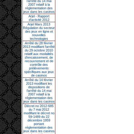
l’arrêté du 14 mai
2007 relatif à la
réglementation des
jeux dans les casinos
Arjel - Rapport
d'activité 2012
Arjel Mars 2013
Régulation du secteur
des jeux en ligne et
nouvelles
technologies
Arrêté du 28 février
2013 modifiant l'arrêté
du 29 octobre 2010
relatif aux modalités
d'encaissement, de
recouvrement et de
contrôle des
prélèvements
spécifiques aux jeux
de casinos
Arrêté du 14 février
2013 modifiant les
dispositions de
l'arrêté du 14 mai
2007 relatif à la
réglementation des
jeux dans les casinos
Décret no 2012-685
du 7 mai 2012
modifiant le décret no
59-1489 du 22
décembre 1959
portant
réglementation des
jeux dans les casinos